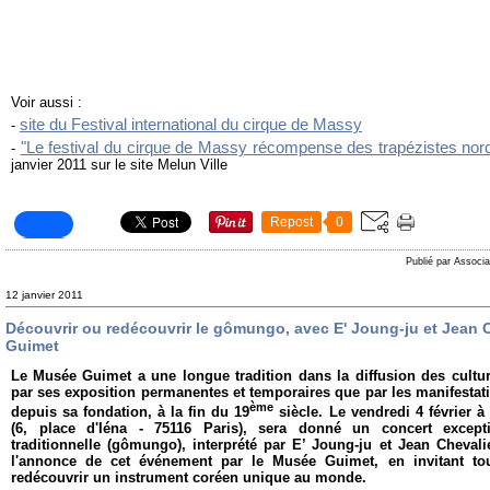
Voir aussi :
site du Festival international du cirque de Massy
-
"Le festival du cirque de Massy récompense des trapézistes nor
-
janvier 2011 sur le site Melun Ville
Repost
0
Publié par Associa
12 janvier 2011
Découvrir ou redécouvrir le gômungo, avec E' Joung-ju et Jean 
Guimet
Le
Musée Guimet a une longue tradition dans la diffusion des cultur
par ses exposition permanentes et temporaires que par
les manifestati
ème
depuis sa fondation, à la fin du 19
siècle. Le vendredi 4 février à
(6, place d'Iéna - 75116 Paris), sera donné un concert except
traditionnelle (gômungo),
interprété par
E’ Joung-ju et Jean Chevali
l'annonce de cet événement par le Musée Guimet, en invitant to
redécouvrir un instrument coréen unique au monde.