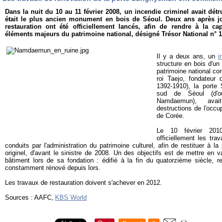
Dans la nuit du 10 au 11 février 2008, un incendie criminel avait dét
était le plus ancien monument en bois de Séoul. Deux ans après jo
restauration ont été officiellement lancés, afin de rendre à la ca
éléments majeurs du patrimoine national, désigné Trésor National n° 1
Il y a deux ans, un
i
structure en bois d'u
patrimoine national co
roi Taejo, fondateur 
1392-1910), la porte 
sud de Séoul (d'
Namdaemun), ava
destructions de l'occu
de Corée.
Le 10 février 201
officiellement les tra
conduits par l'administration du patrimoine culturel, afin de restituer à
originel, d'avant le sinistre de 2008. Un des objectifs est de mettre en v
bâtiment lors de sa fondation : édifié à la fin du quatorzième siècle, re
constamment rénové depuis lors.
Les travaux de restauration doivent s'achever en 2012.
Sources : AAFC,
KBS World