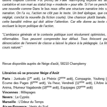
œuvre majeure comme
Pôt (Amis)
de Paek Nam-nyong
expose les at
cantatrice et son mari au statut trop « modeste » pour elle. Si l’on se pench
une nouvelle comme
Dans le bus
nous offre une structure narrative très si
narration. On l’a vu, l’action ne clôt pas le texte. Un bref épilogue, que ce
négligé, conclut la nouvelle (la fiction courte). Une chanson plutôt banale,
cette banalité même qui doit attirer l’attention. Car elle donne au texte 
excluant la leçon politique de l’action.
"
L’ambiance générale et le contexte politique sont résolument optimistes,
réformables. Tous peuvent comprendre leur défaut. Tous finissent pa
dénonciation de l’ennemi de classe a laissé la place à la pédagogie. La li
cours naturel.
"
Revue disponible auprès de Neige d'août, 58210 Champlemy
Librairies où se procurer
Neige d'Août
er
eme
Paris
: Junkudo (1
ardt), Le Phénix (2
ardt), Compagnie, Youfeng (
eme
eme
Ecume des Pages (6
ardt), Va l'heur, Vendredi (11
ardt), L'Arbre à
eme
eme
Anima, l'Humeur Vagabonde (18
ardt), Equipages (20
ardt)
Vincennes
: Millepages
Nevers
: Le Cyprès
Marseille
: L'Odeur du Temps
Aix-en-Provence
: Vents du Sud