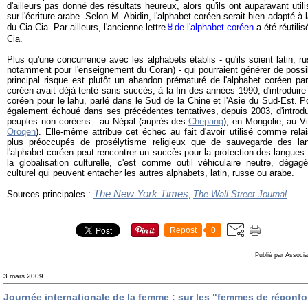
d'ailleurs pas donné des résultats heureux, alors qu'ils ont auparavant util
sur l'écriture arabe. Selon M. Abidin, l'alphabet coréen serait bien adapté à l
du Cia-Cia. Par ailleurs, l'ancienne lettre
ㅸde l'alphabet coréen
a été réutili
Cia.
Plus qu'une concurrence avec les alphabets établis - qu'ils soient latin, ru
notamment pour l'enseignement du Coran) - qui pourraient générer de possib
principal risque est plutôt un abandon prématuré de l'alphabet coréen par
coréen avait déjà tenté sans succès, à la fin des années 1990, d'introduire
coréen pour le lahu, parlé dans le Sud de la Chine et l'Asie du Sud-Est.
également échoué dans ses précédentes tentatives, depuis 2003, d'introdu
peuples non coréens - au Népal (auprès des
Chepang
), en Mongolie, au V
Oroqen
). Elle-même attribue cet échec au fait d'avoir utilisé comme rela
plus préoccupés de prosélytisme religieux que de sauvegarde des lang
l'alphabet coréen peut rencontrer un succès pour la protection des langues
la globalisation culturelle, c'est comme outil véhiculaire neutre, déga
culturel qui peuvent entacher les autres alphabets, latin, russe ou arabe.
The New York Times
Sources principales :
,
The Wall Street Journal
Repost
0
Publié par Associa
3 mars 2009
Journée internationale de la femme : sur les "femmes de réconfo