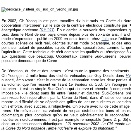
En 2002, Oh Yeong-jin est parti travailler dix huit-mois en Corée du Nord
coopération intercoréen sur le site de la centrale électrique construite par l'
KEDO
énergétique coréenne
(
). Pour garder le souvenir des impressions qu
Sud,
dans le Nord de son pays divisé depuis plus de soixante ans, il a 
mode d'expression : publié en 2009 en deux tomes, chez
flblb
pour l'éditi
courtes scènes de récit réel, décrites sur un mode picaresque, et des encar
point sur autant de possibles sujets d'études spécialisées, comme la que
l'agriculture. Cette technique de récit combine les qualités du témoignage à
aux questions que beaucoup, Occidentaux comme Sud-Coréens, peuven
populaire démocratique de Corée.
De l'émotion, du rire et des larmes : c'est toute la gamme des sentiments
Py
Oh Yeong-jin, à mille lieux des clichés véhiculés par Guy Delisle dans
nuancé, émouvant : c'est le drame de la séparation entre les deux parties 
sa volonté, que l'on ressent en lisant
Le Visiteur du Sud
. Oh Yeong-jin n
historien : il est un simple Sud-Coréen qui observe et cherche à comprendre
impossible - le débat sans fin entre l'auteur et d'autres Sud-Coréens p
au niveau technique atteint par la Corée du Nord, dans d'inutiles compara
montre la difficulté de se départir des grilles de lecture sudistes ou occide
Oh s'efforce, avec succès, à l'objectivité. On pleure avec lui de cette image
frères. On relève aussi sa volonté de ne pas distribuer les bons et les m
diplomatique plus complexe qu'on ne veut généralement le reconnaître
nucléaires nord-coréennes, il est par exemple remarquable (tome 2, p. 35) q
dans un de ses encarts didactiques : "
21 novembre 2002. La CIA monte un d
la Corée du Nord possède l'arme nucléaire et exploite du plutonium
."