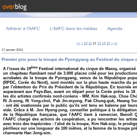
Adhérer à l'AAFC
L'AAFC dans les médias
Agenda
<<
<
10
11
13
14
15
>
>>
12
17 janvier 2011
Premier prix pour la troupe de Pyongyang au Festival du cirque
ème
A l'issue du 19
Festival international du cirque de Massy, organisé
un chapiteau flambant neuf de 3.000 places créé pour les productions
acrobates de la troupe de Pyongyang, venus de la République popu
(RPDC, Corée du Nord), sont montés sur la plus haute marche du p
par l'obtention du Prix du Président de la République. En tournée en 
auparavant aux Pays-Bas, avant un départ pour la Corée prévu le 18 
les dix artistes confirmés nord-coréens - MM. Kim Hak-sop, Choe Cho
Ri Ji-song, Ri Yong-chol, Pak Jin-myong, Pak Chung-guk, Hwang So
- ont été ovationnés par le public qu'ils ont tenu en haleine par leu
vide. Grâce à M. Jon Hyong-jong, conseiller politique à la délégati
de la République française, que l'AAFC tient à remercier, Benoît 
l'AAFC chargé des actions de coopération, a pu rencontrer les artist
avec trois des trapézistes : l'aîné de la troupe, Kim Hak-sop, le prodi
périlleux sur une longueur de 100 mètres, et la femme de la troupe pré
charmante Han Jong-sim.