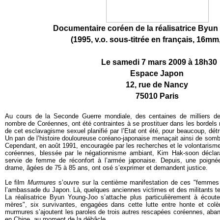
Documentaire coréen de la réalisatrice Byu
(1995, v.o. sous-titrée en français, 16mm
Le samedi 7 mars 2009 à 18h30
Espace Japon
12, rue de Nancy
75010 Paris
Au cours de la Seconde Guerre mondiale, des centaines de milliers de 
nombre de Coréennes, ont été contraintes à se prostituer dans les bordels 
de cet esclavagisme sexuel planifié par l’Etat ont été, pour beaucoup, détr
Un pan de l’histoire douloureuse coréano-japonaise menaçait ainsi de sombr
Cependant, en août 1991, encouragée par les recherches et le volontarisme
coréennes, blessée par le négationnisme ambiant, Kim Hak-soon déclarait
servie de femme de réconfort à l’armée japonaise. Depuis, une poignée
drame, âgées de 75 à 85 ans, ont osé s’exprimer et demandent justice.
Le film
Murmures
s’ouvre sur la centième manifestation de ces "femmes 
l’ambassade du Japon. Là, quelques anciennes victimes et des militants ten
La réalisatrice Byun Young-Joo s’attache plus particulièrement à écouter
mères", six survivantes, engagées dans cette lutte entre honte et colèr
murmures s’ajoutent les paroles de trois autres rescapées coréennes, aba
en Chine, au moment de la débâcle…