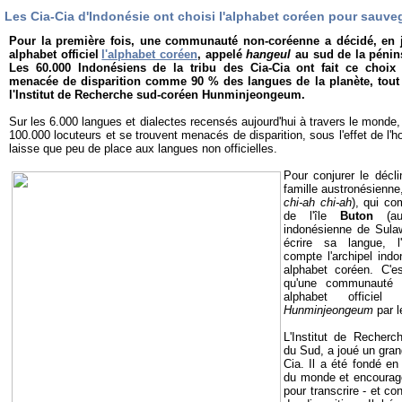
Les Cia-Cia d'Indonésie ont choisi l'alphabet coréen pour sauve
Pour la première fois, une communauté non-coréenne a décidé, en ju
alphabet officiel
l'alphabet coréen
, appelé
hangeul
au sud de la pénin
Les 60.000 Indonésiens de la tribu des Cia-Cia ont fait ce choix 
menacée de disparition comme 90 % des langues de la planète, tout 
l'Institut de Recherche sud-coréen Hunminjeongeum.
Sur les 6.000 langues et dialectes recensés aujourd'hui à travers le monde
100.000 locuteurs et se trouvent menacés de disparition, sous l'effet de l'h
laisse que peu de place aux langues non officielles.
Pour conjurer le décl
famille austronésienne,
chi-ah chi-ah
), qui c
de l'île
Buton
(au
indonésienne de Sulawe
écrire sa langue, 
compte l'archipel indo
alphabet coréen. C'e
qu'une communauté 
alphabet officiel 
Hunminjeongeum
par l
L'Institut de Recher
du Sud, a joué un gran
Cia. Il a été fondé en
du monde et encourage
pour transcrire - et c