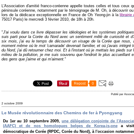
L'Association d'amitié franco-coréenne appelle toutes celles et tous ceux 
péninsule coréenne, notamment par le témoignage de M. Oh, à découvrir ou
lors de la dédicace exceptionnelle en France de Oh Yeong-jin à la
librairie
75017 Paris) le mercredi 3 février 2010, de 18h à 20h.
"
J'ai voulu dans ce livre dépasser les idéologies et les systèmes politiq
suis parti pour la Corée du Nord avec un sentiment mêlé de curiosité et d
six mois, j'ai eu le temps de découvrir un visage de la Corée que nous,
moment même où le mot '
camarade'
devenait familier, et où j'avais intégré 
du Nord, j'ai dû retourner chez moi. Et à l'instant où je mettais les pieds sur 
milieu de la pollution, je me suis souvenu que l'endroit le plus accueillant 
des gens que j'aime et qui m'aiment.
"
Repost
0
Publié par Associa
2 octobre 2009
Le Musée révolutionnaire des Chemins de fer à Pyongyang
Du 1er au 10 septembre 2009,
une délégation conjointe de l'Associa
(AAFC) et de nos homologues belges de Korea-is-one
a visi
démocratique de Corée (RPDC, Corée du Nord), à l'occasion notammen