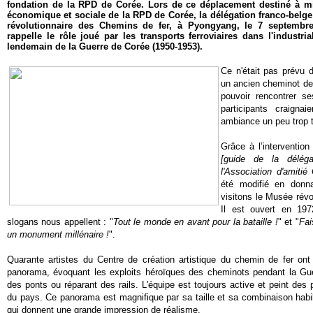
fondation de la RPD de Corée. Lors de ce déplacement destiné à mieu
économique et sociale de la RPD de Corée, la délégation franco-belg
révolutionnaire des Chemins de fer, à Pyongyang, le 7 septembr
rappelle le rôle joué par les transports ferroviaires dans l'industri
lendemain de la Guerre de Corée (1950-1953).
Ce n'était pas prévu
un ancien cheminot de
pouvoir rencontrer se
participants craign
ambiance un peu trop 
Grâce à l’interventio
[guide de la déléga
l'Association d'amitié
été modifié en donna
visitons le Musée révo
Il est ouvert en 197
slogans nous appellent : "
Tout le monde en avant pour la bataille !
" et "
Fai
un monument millénaire !
".
Quarante artistes du Centre de création artistique du chemin de fer on
panorama, évoquant les exploits héroïques des cheminots pendant la Guer
des ponts ou réparant des rails. L'équipe est toujours active et peint des
du pays. Ce panorama est magnifique par sa taille et sa combinaison habi
qui donnent une grande impression de réalisme.