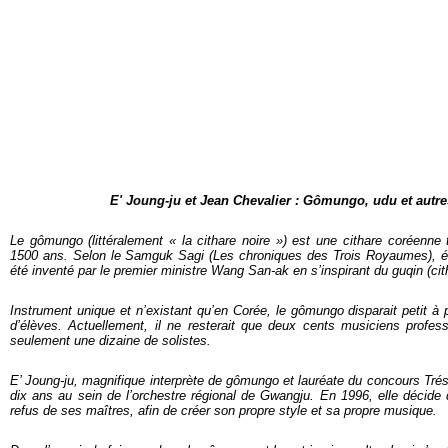
E' Joung-ju et Jean Chevalier : Gômungo, udu et autr
Le gômungo (littéralement « la cithare noire ») est une cithare coréenne t
1500 ans. Selon le Samguk Sagi (Les chroniques des Trois Royaumes), éc
été inventé par le premier ministre Wang San-ak en s’inspirant du guqin (cit
Instrument unique et n’existant qu’en Corée, le gômungo disparait petit 
d’élèves. Actuellement, il ne resterait que deux cents musiciens profess
seulement une dizaine de solistes.
E’ Joung-ju, magnifique interprète de gômungo et lauréate du concours Trés
dix ans au sein de l’orchestre régional de Gwangju. En 1996, elle décide d
refus de ses maîtres, afin de créer son propre style et sa propre musique.