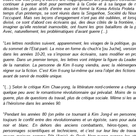
continuer à penser droit pour permettre à la Corée et à sa langue de 
désastre. Les plus actifs d’entre eux ont formé la Korea Artista Proleta
temps d’un printemps, se sont réunis dans la Singanhoe, Société du No
l’occupant. Mais ses leçons d’engagement n’ont pas été oubliées, et lorsq
divisé
, ce sont d’abord ces écrivains qui, des deux côtés de la frontière,
imaginer qu’elle resterait inamovible, ont fourni les gros bataillons de la p
Avec, naturellement, les problématiques d’avant guerre (...).
"
Les lettres nordistes suivent, apparemment, les virages de la politique, gu
du sommet de l’Etat-parti. La mise en forme du
chuch’e [ou Juche]
, versio
dans les années 10-20, va s’imposer aux écrivains, sans modifier en pr
guerre. Dans un premier temps, les lettres vont intégrer la figure du Leader
de la narration. La personne de Kim Il-sung viendra, avec la réémergen
régner sur la fiction. C’est Kim Il-sung lui-même qui sera l’objet des fictio
avant de servir de modèle unique.
"(...)
Selon le critique Kim Chae-yong, la littérature nord-coréenne a cha
quelque peu avec le romantisme révolutionnaire qui prévalait. Moins de s
guerre, plus de questions du travail, plus de critique sociale. Même si les a
à l’héroïsme dans les années 90.
"
Pendant les années 80 (on prête ce tournant à Kim Jong-il en personne
toujours le conflit entre des révolutionnaires et un égoïste, sans pour autan
noir et blanc. En dehors des anciens combattants, héros-types, o
personnages scientifiques et techniciens, et c’est sur leur lieu de trava