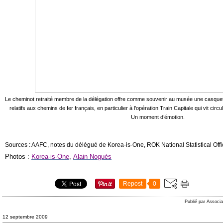
Le cheminot retraité membre de la délégation
offre comme souvenir au musée une casquette
relatifs aux chemins de fer français, en particulier à l’opération Train Capitale qui vit c
Un moment d’émotion.
Sources : AAFC, notes du délégué de Korea-is-One, ROK National Statistical Offic
Photos :
Korea-is-One
,
Alain Noguès
Repost
0
Publié par Associa
12 septembre 2009