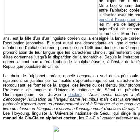
de disparition. Il bé
Mme Lee Ki-nam, dont 
entre l'alphabet cor
l'utilisation avait été
pendant l'occupation 
les milliers de langu
aujourd'hui de dispar
l'immobilier, Mme Lee
ans, est la fille d'un d'un linguiste coréen qui a enseigné la langue coré
l'occupation japonaise. Elle est aussi une descendante en ligne directe d
création de l'alphabet coréen, promulgué en 1446 pour donner aux Coréens
prononciation de leur langue que les caractères chinois, qui resteront c
élites coréennes jusqu'à la disparition de la monarchie. Depuis la libération
coréen a contribué à l'éradication de l'analphabétisme, à l'instar de la r
République populaire de Chine.
Le choix de l'alphabet coréen, appelé
hangeul
au sud de la péninsule
également se justifier par sa facilité d'apprentissage et son caractère 
reproduisant les formes de la langue, des lèvres ou des dents, pour prononc
Professeur de langue à l'Université nationale de Séoul et présiden
Hunminjeongeum, Kim Ju-won a
déclaré
: "
Nous avons essayé à plus
d'encourager l'utilisation du Hangeul parmi les tribus mais c'est la premi
protocole d'accord avec un gouvernement local à l'étranger et que nous avo
livre de classe en Hangeul qui servira à l'enseignement d'écoliers du pays
"
Lee Ho-young, linguiste à l'Université nationale de Séoul, qui dirige le p
manuel de Cia-Cia en alphabet coréen
, les Cia-Cia "
veulent préserver leur