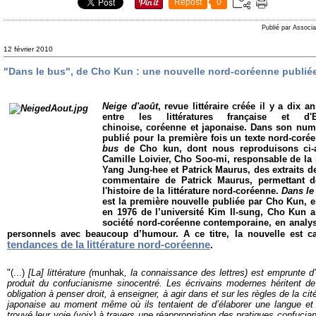
Repost
0
Publié par Associa
12 février 2010
"Dans le bus", de Cho Kun : une nouvelle nord-coréenne publié
Neige d'août
, revue littéraire créée il y a dix 
entre les littératures française et d'E
chinoise, coréenne et japonaise. Dans son num
publié pour la première fois
un texte nord-corée
bus
de Cho kun, dont nous reproduisons ci-ap
Camille Loivier, Cho Soo-mi, responsable de la r
Yang Jung-hee et Patrick Maurus, des extraits de
commentaire de Patrick Maurus, permettant d
l'histoire de la littérature nord-coréenne.
Dans le
est la première nouvelle publiée par Cho Kun, 
en 1976 de l’université Kim Il-sung, Cho Kun 
société nord-coréenne contemporaine, en analys
personnels avec beaucoup d’humour. A ce titre, la nouvelle est ca
tendances de la littérature nord-coréenne
.
"(...)
[La] littérature (
munhak
, la connaissance des lettres) est emprunte d
produit du confucianisme sinocentré. Les écrivains modernes héritent de 
obligation à penser droit, à enseigner, à agir dans et sur les règles de la cit
japonaise au moment même où ils tentaient de d’élaborer une langue et u
trouvé leur voie (voix) à travers une réappropriation des pratiques confucian