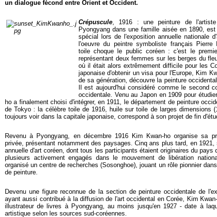
un dialogue fécond entre Orient et Occident.
Crépuscule
, 1916 : une peinture de l'artis
Pyongyang dans une famille aisée en 1890, est p
spécial lors de l'exposition annuelle nationale 
l'oeuvre du peintre symboliste français Pierr
toile choque le public coréen : c'est le premi
représentant deux femmes sur les berges du fl
où il était alors extrêmement difficile pour les 
japonaise d'obtenir un visa pour l'Europe, Kim K
de sa génération, découvre la peinture occidenta
Il est aujourd'hui considéré comme le second co
occidentale. Venu au Japon en 1909 pour étudier 
ho a finalement choisi d'intégrer, en 1911, le département de peinture occi
de Tokyo : la célèbre toile de 1916, huile sur toile de larges dimensions 
toujours voir dans la capitale japonaise, correspond à son projet de fin d'ét
Revenu à Pyongyang, en décembre 1916 Kim Kwan-ho organise sa prem
privée, présentant notamment des paysages. Cinq ans plus tard, en 1921, s
annuelle d'art coréen, dont tous les participants étaient originaires du pays
plusieurs activement engagés dans le mouvement de libération natio
organisé un centre de recherches (Sosonghoe), jouant un rôle pionnier dans
de peinture.
Devenu une figure reconnue de la section de peinture occidentale de l'exp
ayant aussi contribué à la diffusion de l'art occidental en Corée, Kim Kwan
illustrateur de livres à Pyongyang, au moins jusqu'en 1927 - date à laque
artistique selon les sources sud-coréennes.