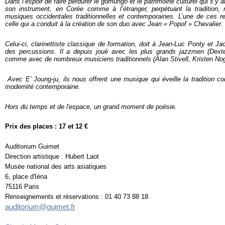
Dans l’espoir de faire perdurer le gômungo et le patrimoine culturel qui s’y a
son instrument, en Corée comme à l’étranger, perpétuant la tradition,
musiques occidentales traditionnelles et contemporaines. L’une de ces re
celle qui a conduit à la création de son duo avec Jean « Popof » Chevalier.
Celui-ci, clarinettiste classique de formation, doit à Jean-Luc Ponty et J
des percussions. Il a depuis joué avec les plus grands jazzmen (Dex
comme avec de nombreux musiciens traditionnels (Alan Stivell, Kristen N
Avec E’ Joung-ju, ils nous offrent une musique qui éveille la tradition c
modernité contemporaine.
Hors du temps et de l'espace, un grand moment de poésie.
Prix des places : 17 et 12 €
Auditorium Guimet
Direction artistique : Hubert Laot
Musée national des arts asiatiques
6, place d'Iéna
75116 Paris
Renseignements et réservations : 01 40 73 88 18
auditorium@guimet.fr