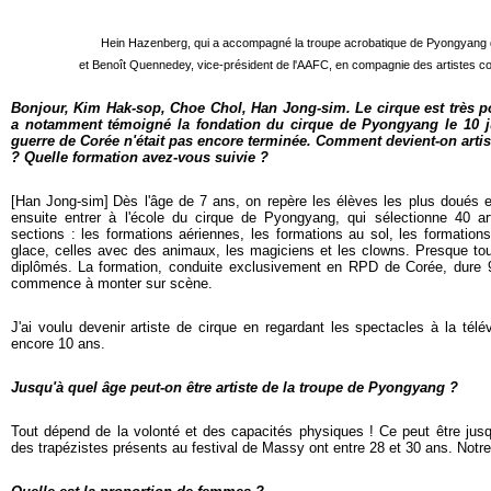
Hein Hazenberg, qui a accompagné la troupe acrobatique de Pyongyang 
et Benoît Quennedey, vice-président de l'AAFC, en compagnie des artistes co
Bonjour, Kim Hak-sop, Choe Chol, Han Jong-sim. Le cirque est très 
a notamment témoigné la fondation du cirque de Pyongyang le 10 j
guerre de Corée n'était pas encore terminée. Comment devient-on arti
? Quelle formation avez-vous suivie ?
[Han Jong-sim]
D
ès l'âge de 7 ans, on repère les élèves les plus doués e
ensuite entrer à l'école du cirque de Pyongyang, qui sélectionne 40 art
sections : les formations aériennes, les formations au sol, les formations
glace, celles avec des animaux, les magiciens et les clowns. Presque tou
diplômés.
La formation, conduite exclusivement en RPD de Corée, dure 9
commence à monter sur scène.
J'ai voulu devenir artiste de cirque en regardant les spectacles à la télé
encore 10 ans.
Jusqu'à quel âge peut-on être artiste de la troupe de Pyongyang ?
Tout dépend de la volonté et des capacités physiques ! Ce peut être jusq
des trapézistes présents au festival de Massy ont entre 28 et 30 ans. Notr