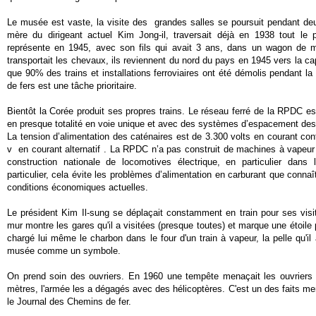
Le musée est vaste, la visite des
grandes salles se poursuit pendant d
mère du dirigeant actuel Kim Jong-il, traversait déjà en 1938 tout le 
représente en 1945, avec son fils qui avait 3 ans, dans un wagon de m
transportait les chevaux,
ils reviennent du nord du pays en 1945 vers la ca
que 90% des trains et installations ferroviaires ont été démolis pendant l
de fers est une tâche prioritaire.
Bientôt la Corée produit ses propres trains. Le réseau ferré de la RPDC es
en presque totalité en voie unique et avec des systèmes d’espacement des 
La tension d’alimentation des caténaires est de 3.300 volts en courant cont
v
en courant alternatif . La RPDC n’a pas construit de machines à vapeur
construction nationale de locomotives électrique, en particulier dan
particulier, cela évite les problèmes d’alimentation en carburant que connaît
conditions économiques actuelles.
Le président Kim Il-sung se déplaçait constamment en train pour ses visi
mur montre les gares qu'il a visitées (presque toutes) et marque une étoile 
chargé lui même le charbon dans le four d'un train à vapeur, la pelle qu'i
musée comme un symbole.
On prend soin des ouvriers. En 1960 une tempête menaçait les ouvriers 
mètres, l'armée les a dégagés avec des hélicoptères. C'est un des faits m
le Journal des Chemins de fer.