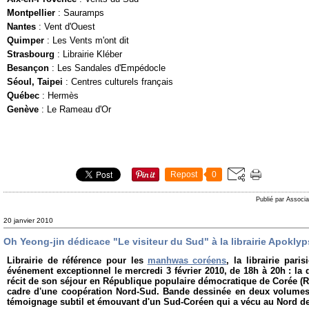
Montpellier
: Sauramps
Nantes
: Vent d'Ouest
Quimper
: Les Vents m'ont dit
Strasbourg
: Librairie Kléber
Besançon
: Les Sandales d'Empédocle
Séoul, Taipei
: Centres culturels français
Québec
: Hermès
Genève
: Le Rameau d'Or
Repost
0
Publié par Associa
20 janvier 2010
Oh Yeong-jin dédicace "Le visiteur du Sud" à la librairie Apoklyps
Librairie de référence pour les
manhwas coréens
, la
librairie pari
événement exceptionnel le mercredi 3 février 2010, de 18h à 20h : la
récit de son séjour en République populaire démocratique de Corée (
cadre d'une coopération Nord-Sud. Bande dessinée en deux volumes,
témoignage subtil et émouvant d'un Sud-Coréen qui a vécu au Nord d