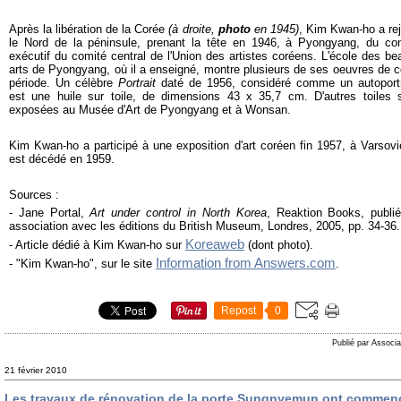
Après la libération de la Corée
(à droite,
photo
en 1945)
, Kim Kwan-ho a rej
le Nord de la péninsule, prenant la tête en 1946, à Pyongyang, du co
exécutif du comité central de l'Union des artistes coréens. L'école des be
arts de Pyongyang, où il a enseigné, montre plusieurs de ses oeuvres de c
période. Un célèbre
Portrait
daté de 1956, considéré comme un autoportr
est une huile sur toile, de dimensions 43 x 35,7 cm. D'autres toiles 
exposées au Musée d'Art de Pyongyang et à Wonsan.
Kim Kwan-ho a participé à une exposition d'art coréen fin 1957, à Varsovie
est décédé en 1959.
Sources :
- Jane Portal,
Art under control in North Korea
, Reaktion Books, publi
association avec les éditions du British Museum, Londres, 2005, pp. 34-36.
Koreaweb
- Article dédié à Kim Kwan-ho sur
(dont photo).
Information from Answers.com
- "Kim Kwan-ho", sur le site
.
Repost
0
Publié par Associa
21 février 2010
Les travaux de rénovation de la porte Sungnyemun ont commen