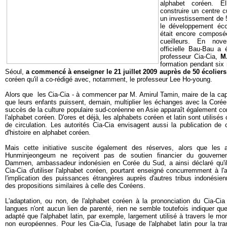
alphabet coréen. E
construire un centre c
un investissement de 5
le développement éco
était encore composé
cueilleurs. En nov
officielle Bau-Bau a 
professeur Cia-Cia,
M
formation pendant six 
Séoul,
a commencé à enseigner le 21 juillet 2009 auprès de 50 écoliers
coréen qu'il a co-rédigé avec, notamment, le professeur Lee Ho-young.
Alors que les Cia-Cia - à commencer par M. Amirul Tamin, maire de la cap
que leurs enfants puissent, demain, multiplier les échanges avec la Corée, v
succès de la culture populaire sud-coréenne en Asie apparaît également c
l'alphabet coréen. D'ores et déjà, les alphabets coréen et latin sont utilisé
de circulation. Les autorités Cia-Cia envisagent aussi la publication de c
d'histoire en alphabet coréen.
Mais cette initiative suscite également des réserves, alors que les ac
Hunminjeongeum ne reçoivent pas de soutien financier du gouverne
Dammen, ambassadeur indonésien en Corée du Sud, a ainsi déclaré qu'il ne
Cia-Cia d'utiliser l'alphabet coréen, pourtant enseigné concurremment à l'a
l'implication des puissances étrangères auprès d'autres tribus indonésien
des propositions similaires à celle des Coréens.
L'adaptation, ou non, de l'alphabet coréen à la prononciation du Cia-Cia
langues n'ont aucun lien de parenté, rien ne semble toutefois indiquer que
adapté que l'alphabet latin, par exemple, largement utilisé à travers le m
non européennes. Pour les Cia-Cia, l'usage de l'alphabet latin pour la tra