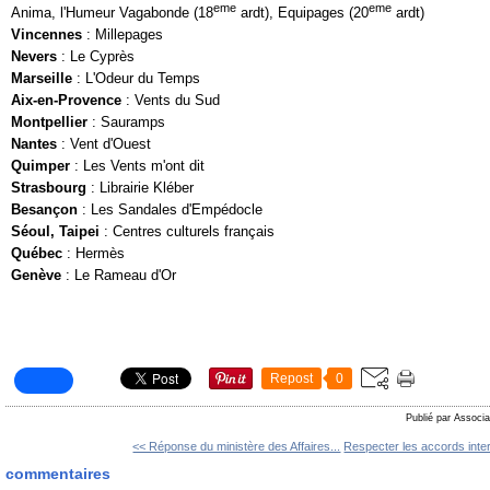
eme
eme
Anima, l'Humeur Vagabonde (18
ardt), Equipages (20
ardt)
Vincennes
: Millepages
Nevers
: Le Cyprès
Marseille
: L'Odeur du Temps
Aix-en-Provence
: Vents du Sud
Montpellier
: Sauramps
Nantes
: Vent d'Ouest
Quimper
: Les Vents m'ont dit
Strasbourg
: Librairie Kléber
Besançon
: Les Sandales d'Empédocle
Séoul, Taipei
: Centres culturels français
Québec
: Hermès
Genève
: Le Rameau d'Or
Repost
0
Publié par Associa
<< Réponse du ministère des Affaires...
Respecter les accords inte
commentaires