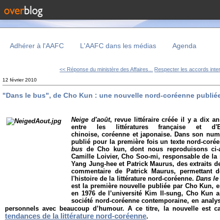
Adhérer à l'AAFC
L'AAFC dans les médias
Agenda
<< Réponse du ministère des Affaires...
Respecter les accords inte
12 février 2010
"Dans le bus", de Cho Kun : une nouvelle nord-coréenne publié
Neige d'août
, revue littéraire créée il y a dix 
entre les littératures française et d'E
chinoise, coréenne et japonaise. Dans son num
publié pour la première fois
un texte nord-corée
bus
de Cho kun, dont nous reproduisons ci-ap
Camille Loivier, Cho Soo-mi, responsable de la r
Yang Jung-hee et Patrick Maurus, des extraits de
commentaire de Patrick Maurus, permettant d
l'histoire de la littérature nord-coréenne.
Dans le
est la première nouvelle publiée par Cho Kun, 
en 1976 de l’université Kim Il-sung, Cho Kun 
société nord-coréenne contemporaine, en analys
personnels avec beaucoup d’humour. A ce titre, la nouvelle est ca
tendances de la littérature nord-coréenne
.