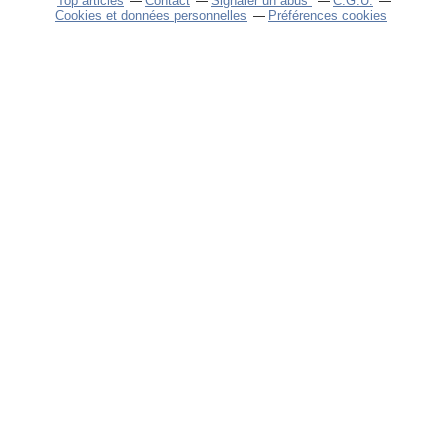
Top articles
Contact
Signaler un abus
C.G.U.
Cookies et données personnelles
Préférences cookies