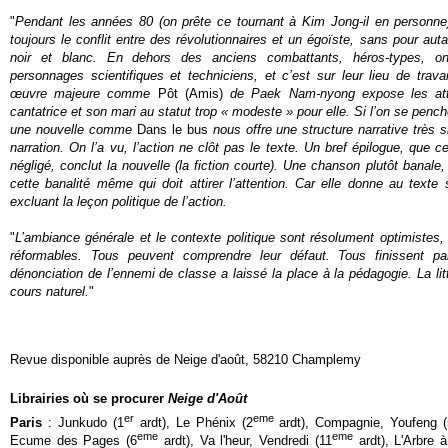
"
Pendant les années 80 (on prête ce tournant à Kim Jong-il en personne
toujours le conflit entre des révolutionnaires et un égoïste, sans pour autan
noir et blanc. En dehors des anciens combattants, héros-types, o
personnages scientifiques et techniciens, et c’est sur leur lieu de trava
œuvre majeure comme
Pôt (Amis)
de Paek Nam-nyong
expose les at
cantatrice et son mari au statut trop « modeste » pour elle. Si l’on se pench
une nouvelle comme
Dans le bus
nous offre une structure narrative très si
narration. On l’a vu, l’action ne clôt pas le texte. Un bref épilogue, que ce
négligé, conclut la nouvelle (la fiction courte). Une chanson plutôt banale,
cette banalité même qui doit attirer l’attention. Car elle donne au texte 
excluant la leçon politique de l’action.
"
L’ambiance générale et le contexte politique sont résolument optimistes,
réformables. Tous peuvent comprendre leur défaut. Tous finissent pa
dénonciation de l’ennemi de classe a laissé la place à la pédagogie. La li
cours naturel.
"
Revue disponible auprès de Neige d'août, 58210 Champlemy
Librairies où se procurer
Neige d'Août
er
eme
Paris
: Junkudo (1
ardt), Le Phénix (2
ardt), Compagnie, Youfeng (
eme
eme
Ecume des Pages (6
ardt), Va l'heur, Vendredi (11
ardt), L'Arbre à