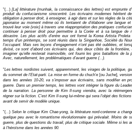
"(...)
[La] littérature (
munhak
, la connaissance des lettres) est emprunte d
produit du confucianisme sinocentré. Les écrivains modernes héritent de 
obligation à penser droit, à enseigner, à agir dans et sur les règles de la cit
japonaise au moment même où ils tentaient de d’élaborer une langue et u
trouvé leur voie (voix) à travers une réappropriation des pratiques confucian
continuer à penser droit pour permettre à la Corée et à sa langue de 
désastre. Les plus actifs d’entre eux ont formé la Korea Artista Proleta
temps d’un printemps, se sont réunis dans la Singanhoe, Société du No
l’occupant. Mais ses leçons d’engagement n’ont pas été oubliées, et lorsq
divisé
, ce sont d’abord ces écrivains qui, des deux côtés de la frontière,
imaginer qu’elle resterait inamovible, ont fourni les gros bataillons de la p
Avec, naturellement, les problématiques d’avant guerre (...).
"
Les lettres nordistes suivent, apparemment, les virages de la politique, gu
du sommet de l’Etat-parti. La mise en forme du
chuch’e [ou Juche]
, versio
dans les années 10-20, va s’imposer aux écrivains, sans modifier en pr
guerre. Dans un premier temps, les lettres vont intégrer la figure du Leader
de la narration. La personne de Kim Il-sung viendra, avec la réémergen
régner sur la fiction. C’est Kim Il-sung lui-même qui sera l’objet des fictio
avant de servir de modèle unique.
"(...)
Selon le critique Kim Chae-yong, la littérature nord-coréenne a cha
quelque peu avec le romantisme révolutionnaire qui prévalait. Moins de s
guerre, plus de questions du travail, plus de critique sociale. Même si les a
à l’héroïsme dans les années 90.