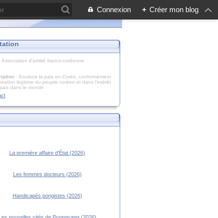
Connexion
+
Créer mon blog
tation
: Association d'amitié franco-coréenne
iption
: Soutenir la paix en Corée, conformément
piration légitime du peuple coréen et dans l’intérêt
 paix dans le monde
act
La première affaire d'État (2026)
Les femmes docteurs (2026)
Handicapés pongistes (2026)
Les nouvelles cités de Pyongyang (2026)