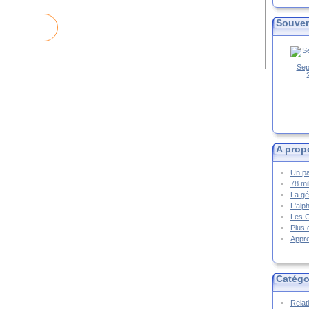
Souven
Sep
A prop
Un pa
78 mi
La gé
L'alp
Les 
Plus 
Appre
Catégo
Relat