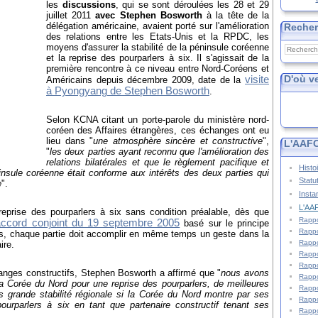
les
discussions
, qui se sont déroulées les 28 et 29
juillet 2011
avec Stephen Bosworth
à la tête de la
délégation américaine, avaient porté sur l'amélioration
Reche
des relations entre les Etats-Unis et la RPDC, les
moyens d'assurer la stabilité de la péninsule coréenne
et la reprise des pourparlers à six. Il s'agissait de la
première rencontre à ce niveau entre Nord-Coréens et
D'où v
visite
Américains depuis décembre 2009, date de la
à Pyongyang de Stephen Bosworth
.
Selon KCNA citant un porte-parole du ministère nord-
coréen des Affaires étrangères, ces échanges ont eu
lieu dans "
une atmosphère sincère et constructive
",
L'AAFC
"
les deux parties ayant reconnu que l'amélioration des
relations bilatérales et que le règlement pacifique et
Histo
insule coréenne était conforme aux intérêts des deux parties qui
Statu
e
".
Insta
L'AAF
eprise des pourparlers à six sans condition préalable, dès que
Rappo
accord conjoint du 19 septembre 2005
basé sur le principe
Rappo
es, chaque partie doit accomplir en même temps un geste dans la
Rappo
ire.
Rappo
Rappo
anges constructifs, Stephen Bosworth a affirmé que "
nous avons
Rappo
 la Corée du Nord pour une reprise des pourparlers, de meilleures
Rappo
s grande stabilité régionale si la Corée du Nord montre par ses
Rappo
pourparlers à six en tant que partenaire constructif tenant ses
Rappo