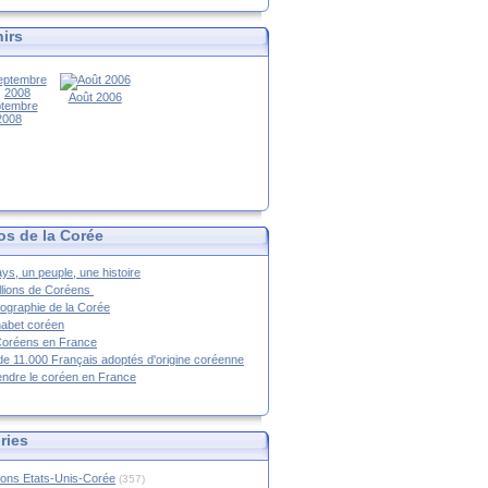
irs
Août 2006
tembre
2008
os de la Corée
ys, un peuple, une histoire
llions de Coréens
ographie de la Corée
habet coréen
Coréens en France
de 11.000 Français adoptés d'origine coréenne
ndre le coréen en France
ries
ions Etats-Unis-Corée
(357)