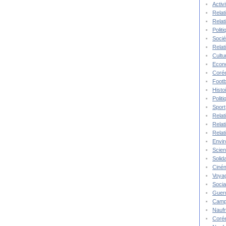
Activ
Relat
Relat
Polit
Socié
Relat
Cultu
Econ
Corée
Footb
Histo
Polit
Sport
Relat
Relat
Relat
Envi
Scie
Solida
Ciné
Voya
Socia
Guer
Camp
Nauf
Corée