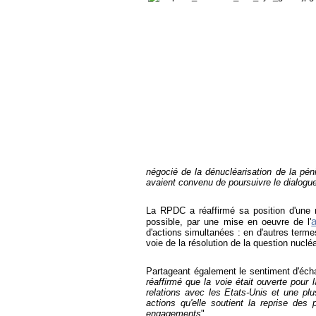
négocié de la dénucléarisation de la pén
avaient convenu de poursuivre le dialogu
La RPDC a réaffirmé sa position d'une r
possible, par une mise en oeuvre de l'
d'actions simultanées : en d'autres term
voie de la résolution de la question nucléa
Partageant également le sentiment d'éch
réaffirmé que la voie était ouverte pour
relations avec les Etats-Unis et une plu
actions qu'elle soutient la reprise des 
engagements
".