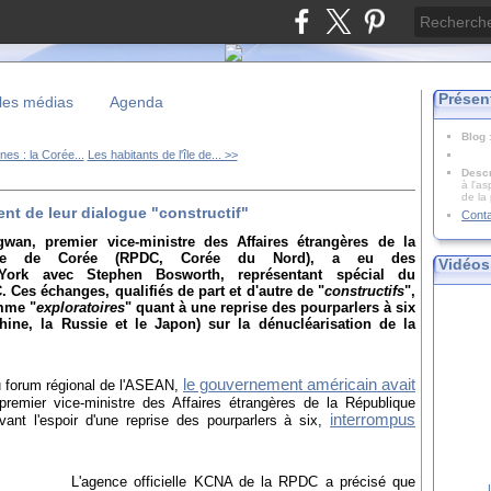
Présen
les médias
Agenda
Blog
nes : la Corée...
Les habitants de l'île de... >>
Descr
à l'as
de la
nt de leur dialogue "constructif"
Cont
gwan, premier vice-ministre des Affaires étrangères de la
tique de Corée (RPDC, Corée du Nord), a eu des
Vidéos
York avec Stephen Bosworth, représentant spécial du
Ces échanges, qualifiés de part et d'autre de "
constructifs
",
omme "
exploratoires
" quant à une reprise des pourparlers à six
Chine, la Russie et le Japon) sur la dénucléarisation de la
le gouvernement américain avait
u forum régional de l'ASEAN,
 premier vice-ministre des Affaires étrangères de la République
interrompus
ant l'espoir d'une reprise des pourparlers à six,
L'agence officielle KCNA de la RPDC a précisé que