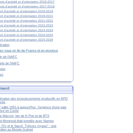
rts d'activité et d'orientation 2016-2017
rts d'activité et d'orientation 2017-2018
rt d'activité et d'orientation 2018-2019
rt d'activité et d'orientation 2019-2021
rt d'activité et d'orientation 2021-2022
rt d'activité et d'orientation 2022-2023
rt d'activité et d'orientation 2023-2024
rt d'activité et d'orientation 2024-2025
rt d'activité et d'orientation 2025-2026
ration
z-vous en Ile-de-France et en province
tin de l'AAFC
rle de l'AAFC
sion
act
ment
ération des investissements productifs en RPD
orée
 juillet 1953 à aujourd’hui : l’urgence d’une paix
itive en Corée
tte Macron, fan de K-Pop et de BTS
 Montreuil était jumelée avec Nampo
a : l'Or et le Sacré. Trésors royaux" : une
ition au Musée Guimet