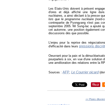
Les Etats-Unis doivent à présent engage
d'ores et déjà affiché une ligne dur
nucléaires, a ainsi déclaré à la presse qu
lors que le programme nucléaire (nord-co
contrepartie de Pyongyang n'est pas con
septembre 2005. Wi Sung-lac a ajouté qu'i
cet automne, une position également cont
discussions dès que possible.
L'enjeu pour la reprise des négociation
pressions discrè
d'efficacité dans leurs
Oeuvrant pour la paix et la dénucléarisat
pourparlers à six, en vue d'une solution 
une amélioration des relations entre la R
AFP
Le Courrier picard
Sources :
,
(don
<< Pluies diluvien