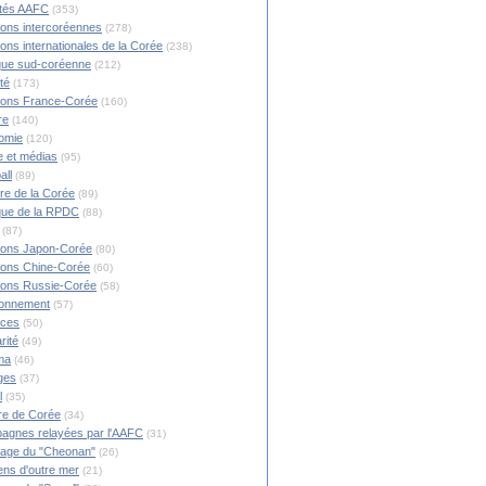
ités AAFC
(353)
ions intercoréennes
(278)
ions internationales de la Corée
(238)
ique sud-coréenne
(212)
té
(173)
ions France-Corée
(160)
re
(140)
omie
(120)
 et médias
(95)
all
(89)
ire de la Corée
(89)
ique de la RPDC
(88)
(87)
ions Japon-Corée
(80)
ions Chine-Corée
(60)
ions Russie-Corée
(58)
ronnement
(57)
nces
(50)
rité
(49)
ma
(46)
ges
(37)
l
(35)
re de Corée
(34)
agnes relayées par l'AAFC
(31)
rage du "Cheonan"
(26)
ns d'outre mer
(21)