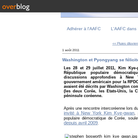
Adhérer à l'AAFC
L'AAFC dans 
<< Pluies diluvien
1 août 2011
Washington et Pyongyang se félicite
Les 28 et 29 juillet 2011, Kim Kye-
République populaire démocra
discussions approfondies à New 
gouvernement américain pour la RPDC. 
avaient été décrits par Washington c
(les deux Corée, les Etats-Unis, la 
péninsule coréenne.
Après une rencontre intercoréenne lors d
invité à New York Kim Kye-gwan
,
populaire démocratique de Corée, soulev
depuis avril 2009
.