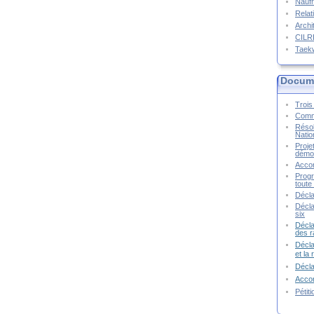
Naufr
Relat
Archi
CIL
Taek
Docume
Trois 
Commu
Résol
Natio
Proje
démoc
Accor
Progr
toute 
Décla
Décla
six
Décla
des r
Décla
et la
Décl
Accor
Pétit