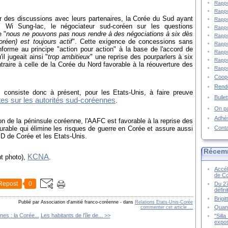
Rappo
Rappo
r des discussions avec leurs partenaires, la Corée du Sud ayant
Rappo
e. Wi Sung-lac, le négociateur sud-coréen sur les questions
Rappo
e "
nous ne pouvons pas nous rendre à des négociations à six dès
Rappo
réen) est toujours actif
". Cette exigence de concessions sans
Rappo
forme au principe "action pour action" à la base de l'accord de
Rappo
l jugeait ainsi "
trop ambitieux
" une reprise des pourparlers à six
Rappo
raire à celle de la Corée du Nord favorable à la réouverture des
Rappo
Coopé
Rende
s consiste donc à présent, pour les Etats-Unis, à faire preuve
Bulle
tes sur les autorités sud-coréennes
.
On pa
Adhé
ion de la péninsule coréenne, l'AAFC est favorable à la reprise des
Cont
durable qui élimine les risques de guerre en Corée et assure aussi
PD de Corée et les Etats-Unis.
Récem
KCNA
t photo),
.
Accél
de C
Repost
0
Du 27
défin
Brigi
Publié par Association d'amitié franco-coréenne
-
dans
Relations Etats-Unis-Corée
Quand
commenter cet article
…
nes : la Corée...
Les habitants de l'île de... >>
"Sill
expos