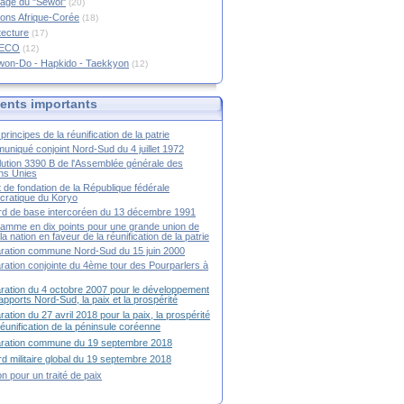
age du "Sewol"
(20)
ions Afrique-Corée
(18)
tecture
(17)
RECO
(12)
won-Do - Hapkido - Taekkyon
(12)
nts importants
principes de la réunification de la patrie
niqué conjoint Nord-Sud du 4 juillet 1972
ution 3390 B de l'Assemblée générale des
ns Unies
t de fondation de la République fédérale
ratique du Koryo
d de base intercoréen du 13 décembre 1991
amme en dix points pour une grande union de
la nation en faveur de la réunification de la patrie
ration commune Nord-Sud du 15 juin 2000
ration conjointe du 4ème tour des Pourparlers à
ration du 4 octobre 2007 pour le développement
apports Nord-Sud, la paix et la prospérité
ration du 27 avril 2018 pour la paix, la prospérité
 réunification de la péninsule coréenne
aration commune du 19 septembre 2018
d militaire global du 19 septembre 2018
ion pour un traité de paix