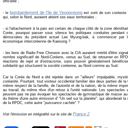
officielle ;
bombardement de l'île de Yeonpyeong
- le
est sorti de son contexte 
qui, selon le Nord, auraient atteint ses eaux territoriales ;
- si l'attachement à la paix est certain de chaque côté de la zone démilit
Corée, pourquoi passer sous silence les politiques conduites pendant 
démocrates du président actuel Lee Myung-bak, à commencer par 
économique intercoréenne de Kaesong ?
- les liens de Radio Free Choseon avec la CIA auraient mérité d'être sign
nombre significatif de Nord-Coréens, venus au Sud, de retourner en RP
réactions de rejet et d'ostracisme, sans pouvoir généralement bénéficie
solidarité qui structurent la société coréenne, au Nord comme au Sud.
Car la Corée du Nord a été rejetée dans un "ailleurs" impalpable, mystér
coréanité. Pourtant, tout visiteur occidental familier des deux parties de la
même respect de la famille, de l'autorité et de la nation, de la même impo
au travail, du même rêve d'un retour à l'unité nationale. Les spectacle
peuvent pas ne pas évoquer les spectacles de gymnastique de masse au Nor
du thème d'une autre émission d' "Un oeil sur la planète", qui aborderait la 
de la RPDC, cette autre "
puissance cachée
" ?
France 2
Voir l'émission en intégralité sur le site de