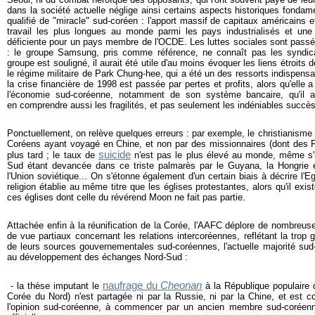
dans la société actuelle néglige ainsi certains aspects historiques fonda
qualifié de "miracle" sud-coréen : l'apport massif de capitaux américains 
travail les plus longues au monde parmi les pays industrialisés et une 
déficiente pour un pays membre de l'OCDE. Les luttes sociales sont passé
: le groupe Samsung, pris comme référence, ne connaît pas les syndica
groupe est souligné, il aurait été utile d'au moins évoquer les liens étroit
le régime militaire de Park Chung-hee, qui a été un des ressorts indispe
la crise financière de 1998 est passée par pertes et profits, alors qu'elle a
l'économie sud-coréenne, notamment de son système bancaire, qu'il aur
en comprendre aussi les fragilités, et pas seulement les indéniables succès
Ponctuellement, on relève quelques erreurs : par exemple, le christianisme 
Coréens ayant voyagé en Chine, et non par des missionnaires (dont des F
suicide
plus tard ; le taux de
n'est pas le plus élevé au monde, même s'i
Sud étant devancée dans ce triste palmarès par le Guyana, la Hongrie
l'Union soviétique... On s'étonne également d'un certain biais à décrire l'E
religion établie au même titre que les églises protestantes, alors qu'il exis
ces églises dont celle du révérend Moon ne fait pas partie.
Attachée enfin à la réunification de la Corée, l'AAFC déplore de nombreus
de vue partiaux concernant les relations intercoréennes, reflétant la tro
de leurs sources gouvernementales sud-coréennes, l'actuelle majorité sud
au développement des échanges Nord-Sud :
naufrage du
Cheonan
- l
a thèse imputant le
à la République populaire
Corée du Nord) n'est partagée ni par la Russie, ni par la Chine, et est 
l'opinion sud-coréenne, à commencer par un ancien membre sud-coréen