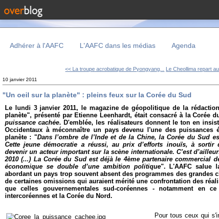
Adhérer à l'AAFC
L'AAFC dans les médias
Agenda
<< La troupe acrobatique de Pyongyang...
Le Cheollima repart au
10 janvier 2011
"Un oeil sur la planète" : pleins feux sur la Corée du Sud
Le lundi 3 janvier 2011, le magazine de géopolitique de la rédactio
planète", présenté par Etienne Leenhardt, était consacré à la Corée d
puissance cachée
. D'emblée, les réalisateurs donnent le ton en insis
Occidentaux à méconnaître un pays devenu l'une des puissances 
planète : "
Dans l’ombre de l’Inde et de la Chine, la Corée du Sud es
Cette jeune démocratie a réussi, au prix d’efforts inouïs, à sorti
devenir un acteur important sur la scène internationale. C’est d’ailleur
2010 (...) La Corée du Sud est déjà le 4ème partenaire commercial 
économique se double d’une ambition politique
". L'AAFC salue l
abordant un pays trop souvent absent des programmes des grandes cha
de certaines omissions qui auraient mérité une confrontation des réal
que celles gouvernementales sud-coréennes - notamment en ce 
intercoréennes et la Corée du Nord.
Pour tous ceux qui s'