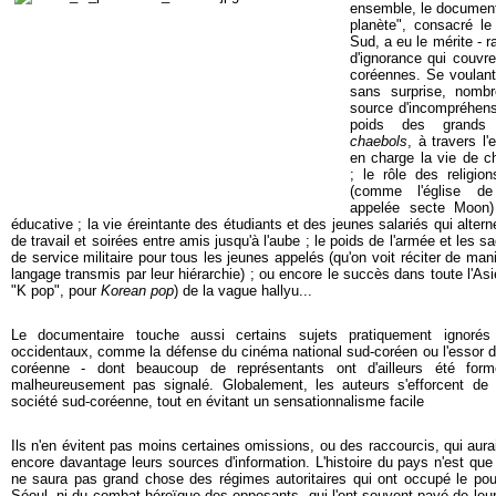
ensemble, le documenta
planète", consacré le
Sud, a eu le mérite - r
d'ignorance qui couvr
coréennes. Se voulant
sans surprise, nomb
source d'incompréhens
poids des grands 
chaebols
, à travers 
en charge la vie de c
; le rôle des religio
(comme l'église de
appelée secte Moon) ;
éducative ; la vie éreintante des étudiants et des jeunes salariés qui alter
de travail et soirées entre amis jusqu'à l'aube ; le poids de l'armée et les s
de service militaire pour tous les jeunes appelés (qu'on voit réciter de man
langage transmis par leur hiérarchie) ; ou encore le succès dans toute l'Asi
"K pop", pour
Korean pop
) de la vague hallyu...
Le documentaire touche aussi certains sujets pratiquement ignoré
occidentaux, comme la défense du cinéma national sud-coréen ou l'essor de
coréenne - dont beaucoup de représentants ont d'ailleurs été for
malheureusement pas signalé. Globalement, les auteurs s'efforcent de 
société sud-coréenne, tout en évitant un sensationnalisme facile
Ils n'en évitent pas moins certaines omissions, ou des raccourcis, qui aurai
encore davantage leurs sources d'information. L'histoire du pays n'est que
ne saura pas grand chose des régimes autoritaires qui ont occupé le pou
Séoul, ni du combat héroïque des opposants, qui l'ont souvent payé de leur 