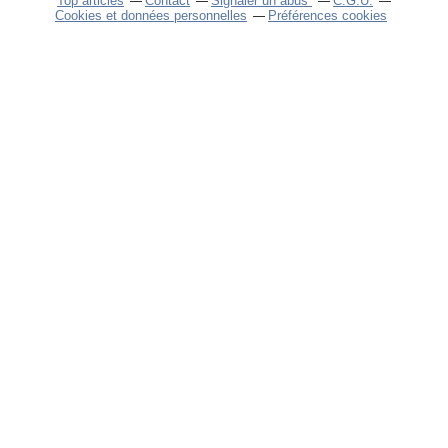
Top articles
Contact
Signaler un abus
C.G.U.
Cookies et données personnelles
Préférences cookies