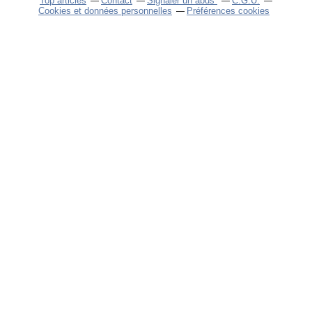
Top articles
Contact
Signaler un abus
C.G.U.
Cookies et données personnelles
Préférences cookies