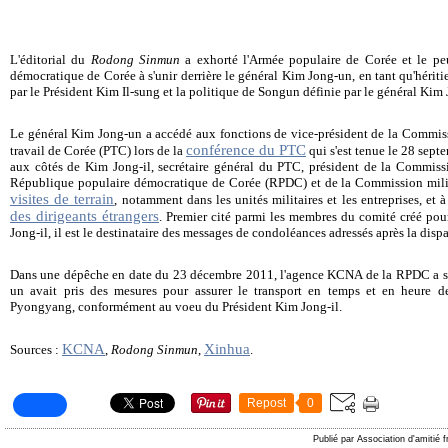
L'éditorial du
Rodong Sinmun
a exhorté l'Armée populaire de Corée et le pe
démocratique de Corée à s'unir derrière le général Kim Jong-un, en tant qu'hérit
par le Président Kim Il-sung et la politique de Songun définie par le général Kim 
Le général Kim Jong-un a accédé aux fonctions de vice-président de la Commissi
conférence du PTC
travail de Corée (PTC) lors de la
qui s'est tenue le 28 septe
aux côtés de Kim Jong-il, secrétaire général du PTC, président de la Commissi
République populaire démocratique de Corée (RPDC) et de la Commission milita
visites de terrain
, notamment dans les unités militaires et les entreprises, et 
des dirigeants étrangers
. Premier cité parmi les membres du comité créé pour
Jong-il, il est le destinataire des messages de condoléances adressés après la disp
Dans une dépêche en date du 23 décembre 2011, l'agence KCNA de la RPDC a s
un avait pris des mesures pour assurer le transport en temps et en heure d
Pyongyang, conformément au voeu du Président Kim Jong-il.
KCNA
Xinhua
Sources :
,
Rodong Sinmun
,
.
Repost
0
Publié par Association d'amitié 