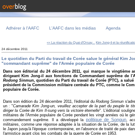
Adhérer à l'AAFC
L'AAFC dans les médias
Agenda
<< La réaction du Quai d'Orsay...
Kim Jong-il et la réunificati
24 décembre 2011
Le quotidien du Parti du travail de Corée salue le général Kim 
"commandant suprême" de l'Armée populaire de Corée
Dans son éditorial du 24 décembre 2011, qui marque le vingtième an
dirigeant Kim Jong-il aux fonctions de Commandant suprême de l'A
Rodong Sinmun
, quotidien du Parti du travail de Corée (PTC), a salué
président de la Commission militaire centrale du PTC, comme le C
populaire de Corée.
Dans son édition du 24 décembre 2011, l'éditorial du
Rodong Sinmun
s'adre
un : "
Camarade Kim Jong-un
, veuillez accepter de la part du peuple le 
diriger la Corée de Kim Il-sung vers la victoire éternelle
". L'éditorial souli
militaires de l'Armée populaire de Corée pendant les vingt années où le gé
politique de Songun
commandement suprême. Il a développé la
, ac
militaires, comme une réponse adaptée à la situation de la Corée, de la lutt
le Japon jusqu'à l'époque contemporaine, en l'absence de traité de paix da
l'armistice ayant clos les combats de la guerre de Corée en 1953.