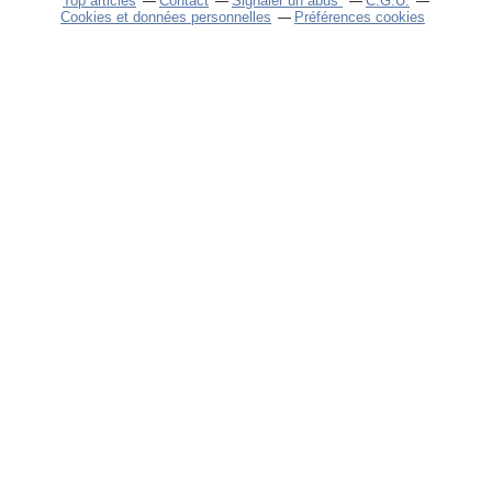
Top articles
Contact
Signaler un abus
C.G.U.
Cookies et données personnelles
Préférences cookies