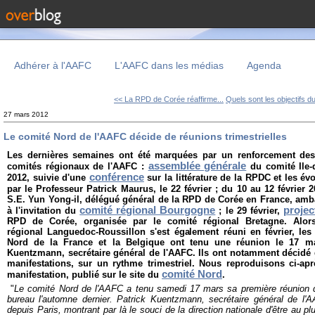
Adhérer à l'AAFC
L'AAFC dans les médias
Agenda
<< La RPD de Corée réaffirme...
Quels sont les objectifs du
27 mars 2012
Le comité Nord de l'AAFC décide de réunions trimestrielles
Les dernières semaines ont été marquées par un renforcement des 
assemblée générale
comités régionaux de l'AAFC :
du comité Ile-d
conférence
2012, suivie d'une
sur la littérature de la RPDC et les év
par le Professeur Patrick Maurus, le 22 février ; du 10 au 12 février 
S.E. Yun Yong-il, délégué général de la RPD de Corée en France, amb
comité régional Bourgogne
projec
à l'invitation du
; le 29 février,
RPD de Corée, organisée par le comité régional Bretagne. Alo
régional Languedoc-Roussillon s'est également réuni en février, l
Nord de la France et la Belgique ont tenu une réunion le 17 ma
Kuentzmann, secrétaire général de l'AAFC. Ils ont notamment décidé 
manifestations, sur un rythme trimestriel. Nous reproduisons ci-ap
comité Nord
manifestation, publié sur le site du
.
"
Le comité Nord de l'AAFC a tenu samedi 17 mars sa première réunion d
bureau l'automne dernier. Patrick Kuentzmann, secrétaire général de l'A
depuis Paris, montrant par là le souci de la direction nationale d'être au p