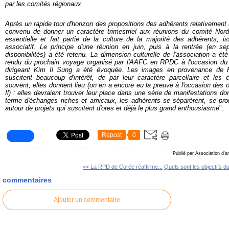
par les comités régionaux.
Après un rapide tour d'horizon des propositions des adhérents relativement à 
convenu de donner un caractère trimestriel aux réunions du comité Nord :
essentielle et fait partie de la culture de la majorité des adhérents, 
associatif. Le principe d'une réunion en juin, puis à la rentrée (en s
disponibilités) a été retenu. La dimension culturelle de l'association a ét
rendu du prochain voyage organisé par l'AAFC en RPDC à l'occasion du 
dirigeant Kim Il Sung a été évoquée. Les images en provenance de 
suscitent beaucoup d'intérêt, de par leur caractère parcellaire et les c
souvent, elles donnent lieu (on en a encore eu la preuve à l'occasion des
Il) : elles devraient trouver leur place dans une série de manifestations don
terme d'échanges riches et amicaux, les adhérents se séparèrent, se prom
autour de projets qui suscitent d'ores et déjà le plus grand enthousiasme
".
Repost
0
Publié par Association d'a
<< La RPD de Corée réaffirme...
Quels sont les objectifs du
commentaires
Ajouter un commentaire