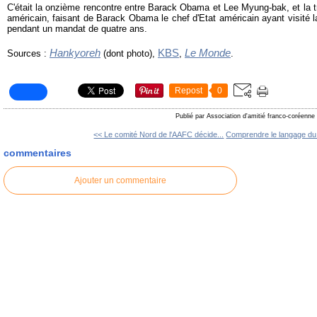
C'était la onzième rencontre entre Barack Obama et Lee Myung-bak, et la 
américain, faisant de Barack Obama le chef d'Etat américain ayant visité 
pendant un mandat de quatre ans.
Hankyoreh
KBS
Le Monde
Sources :
(dont photo),
,
.
Repost
0
Publié par Association d'amitié franco-coréenne
<< Le comité Nord de l'AAFC décide...
Comprendre le langage du 
commentaires
Ajouter un commentaire