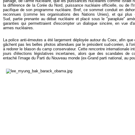
partagé, de l'arme nucléaire, que les puissances nucléaires comme Israël 
la différence de la Corée du Nord, puissance nucléaire officielle, ou de l'Ir
pacifique de son programme nucléaire. Bref, ce sommet conduit en dehors
reconnues (comme les organisations des Nations Unies), et qui plus 
Sud, partie prenante au débat nucléaire et placé sous le "parapluie" amé
garanties qui permettraient d'escompter un dialogue sincère, en vue 
armes nucléaires.
La police anti-émeutes a été largement déployée autour du Coex, afin que
gâchent pas les belles photos attendues par le président sud-coréen, à l'orig
à redorer le blason du camp conservateur. Cette rencontre internationale i
jours d'élections législatives incertaines, alors que des scandales de c
entaché l'image du Parti du Nouveau monde (ex-Grand parti national, au pou