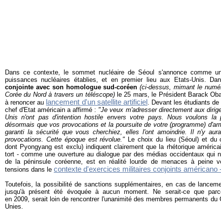
Dans ce contexte, le sommet nucléaire de Séoul s'annonce comme une 
puissances nucléaires établies, et en premier lieu aux Etats-Unis. D
conjointe avec son homologue sud-coréen
(ci-dessus, mimant le numér
Corée du Nord à travers un téléscope)
le 25 mars, le Président Barack Ob
lancement d'un satellite artificiel
à renoncer au
. Devant les étudiants de 
chef d'Etat américain a affirmé :
"Je veux m'adresser
directement aux diri
Unis
n'ont pas d'intention hostile envers votre pays. Nous voulons la 
désormais que vos provocations et la poursuite de votre (programme) d'ar
garanti la sécurité que vous cherchiez, elles l'ont amoindrie.
Il n'y au
provocations. Cette époque est révolue."
Le choix du lieu (Séoul) et du
dont Pyongyang est exclu) indiquent clairement que la rhétorique américain
tort - comme une ouverture au dialogue par des médias occidentaux qui ne
de la péninsule coréenne, est en réalité lourde de menaces à peine v
contexte d'exercices militaires conjoints américano
tensions dans le
Toutefois, la possibilité de sanctions supplémentaires, en cas de lancemen
jusqu'à présent été évoquée à aucun moment. Ne serait-ce que parc
en 2009, serait loin de rencontrer l'unanimité des membres permanents du 
Unies.