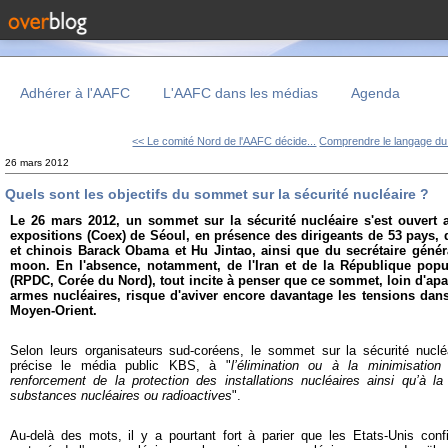
Adhérer à l'AAFC
L'AAFC dans les médias
Agenda
<< Le comité Nord de l'AAFC décide...
Comprendre le langage du 
26 mars 2012
Quels sont les objectifs du sommet sur la sécurité nucléaire ?
Le 26 mars 2012, un sommet sur la sécurité nucléaire s'est ouvert 
expositions (Coex) de Séoul, en présence des dirigeants de 53 pays, 
et chinois Barack Obama et Hu Jintao, ainsi que du secrétaire génér
moon. En l'absence, notamment, de l'Iran et de la République pop
(RPDC, Corée du Nord), tout incite à penser que ce sommet, loin d'apa
armes nucléaires, risque d'aviver encore davantage les tensions dan
Moyen-Orient.
Selon leurs organisateurs sud-coréens, le sommet sur la sécurité nucl
précise le média public KBS, à "
l’élimination ou à la minimisation
renforcement de la protection des installations nucléaires ainsi qu’à la p
substances nucléaires ou radioactives
".
Au-delà des mots, il y a pourtant fort à parier que les Etats-Unis conf