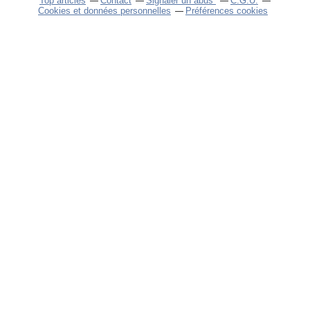
Top articles
Contact
Signaler un abus
C.G.U.
Cookies et données personnelles
Préférences cookies