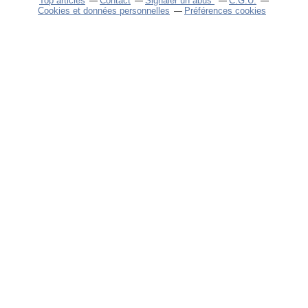
Top articles
Contact
Signaler un abus
C.G.U.
Cookies et données personnelles
Préférences cookies