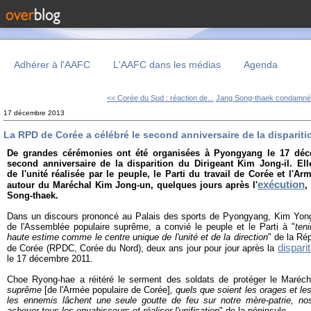
Adhérer à l'AAFC
L'AAFC dans les médias
Agenda
<< Corée du Sud : réaction de...
Jang Song-thaek condamné 
17 décembre 2013
La RPD de Corée a célébré le second anniversaire de la dispariti
De grandes cérémonies ont été organisées à Pyongyang le 17 déc
second anniversaire de la disparition du Dirigeant Kim Jong-il. Ell
de l'unité réalisée par le peuple, le Parti du travail de Corée et l'
exécution
autour du Maréchal Kim Jong-un, quelques jours après l'
,
Song-thaek.
Dans un discours prononcé au Palais des sports de Pyongyang, Kim Yong
de l'Assemblée populaire suprême, a convié le peuple et le Parti à "
ten
haute estime comme le centre unique de l'unité et de la direction
" de la Ré
dispari
de Corée (RPDC, Corée du Nord), deux ans jour pour jour après la
le 17 décembre 2011.
Choe Ryong-hae a réitéré le serment des soldats de protéger le Maréch
suprême
[de l'Armée populaire de Corée]
, quels que soient les orages et les
les ennemis lâchent une seule goutte de feu sur notre mère-patrie, nos
achever tous les envahisseurs et réaliser l'unification
" de la péninsule.