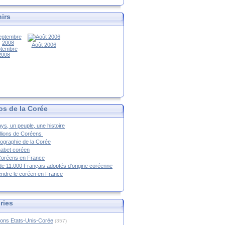
irs
Août 2006
tembre
2008
os de la Corée
ys, un peuple, une histoire
llions de Coréens
ographie de la Corée
habet coréen
Coréens en France
de 11.000 Français adoptés d'origine coréenne
ndre le coréen en France
ries
ions Etats-Unis-Corée
(357)