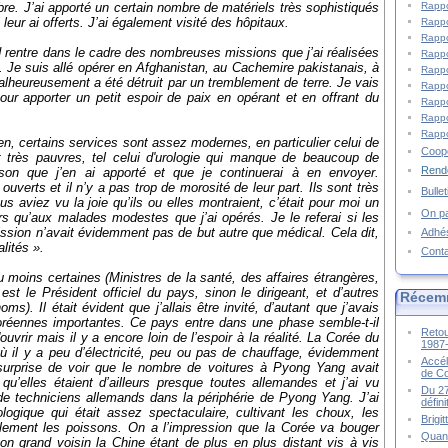
Rappo
obre. J’ai apporté un certain nombre de matériels très sophistiqués
leur ai offerts. J’ai également visité des hôpitaux.
Rappo
Rappo
rentre dans le cadre des nombreuses missions que j’ai réalisées
Rappo
. Je suis allé opérer en Afghanistan, au Cachemire pakistanais, à
Rappo
alheureusement a été détruit par un tremblement de terre. Je vais
Rappo
ur apporter un petit espoir de paix en opérant et en offrant du
Rappo
Rappo
Rappo
n, certains services sont assez modernes, en particulier celui de
Coopé
nt très pauvres, tel celui d'urologie qui manque de beaucoup de
Rende
ison que j’en ai apporté et que je continuerai à en envoyer.
erts et il n’y a pas trop de morosité de leur part. Ils sont très
Bulle
s aviez vu la joie qu’ils ou elles montraient, c’était pour moi un
On pa
leurs qu’aux malades modestes que j’ai opérés. Je le referai si les
sion n’avait évidemment pas de but autre que médical. Cela dit,
Adhé
lités ».
Cont
du moins certaines (Ministres de la santé, des affaires étrangères,
st le Président officiel du pays, sinon le dirigeant, et d’autres
Récem
s). Il était évident que j’allais être invité, d’autant que j’avais
oréennes importantes. Ce pays entre dans une phase semble-t-il
Retou
ouvrir mais il y a encore loin de l’espoir à la réalité. La Corée du
1987
 il y a peu d’électricité, peu ou pas de chauffage, évidemment
Accél
 surprise de voir que le nombre de voitures à Pyong Yang avait
de C
u’elles étaient d’ailleurs presque toutes allemandes et j’ai vu
Du 27
e techniciens allemands dans la périphérie de Pyong Yang. J’ai
défin
logique qui était assez spectaculaire, cultivant les choux, les
Brigi
alement les poissons. On a l’impression que la Corée va bouger
Quand
son grand voisin la Chine étant de plus en plus distant vis à vis