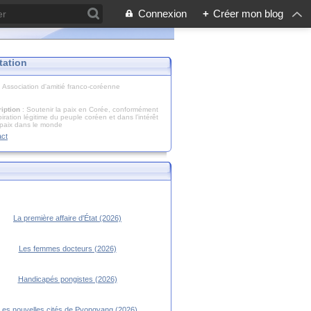
Connexion
+
Créer mon blog
tation
: Association d'amitié franco-coréenne
iption
: Soutenir la paix en Corée, conformément
piration légitime du peuple coréen et dans l’intérêt
 paix dans le monde
act
La première affaire d'État (2026)
Les femmes docteurs (2026)
Handicapés pongistes (2026)
Les nouvelles cités de Pyongyang (2026)