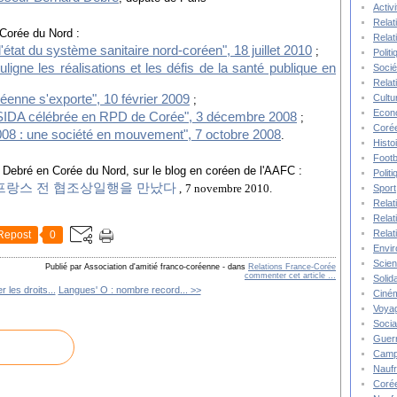
Activ
Relat
 Corée du Nord :
Relat
'état du système sanitaire nord-coréen", 18 juillet 2010
;
Polit
gne les réalisations et les défis de la santé publique en
Socié
Relat
Cultu
réenne s'exporte", 10 février 2009
;
Econ
le SIDA célébrée en RPD de Corée", 3 décembre 2008
;
Corée
8 : une société en mouvement", 7 octobre 2008
.
Histo
Footb
rd Debré en Corée du Nord, sur le blog en coréen de l'AAFC :
Polit
프랑스 전 협조상일행을 만났다
,
7 novembre 2010.
Sport
Relat
Relat
Relat
Repost
0
Envi
Scie
Publié par Association d'amitié franco-coréenne
-
dans
Relations France-Corée
commenter cet article
…
Solida
 les droits...
Langues' O : nombre record... >>
Ciné
Voya
Socia
Guer
Camp
Nauf
Corée