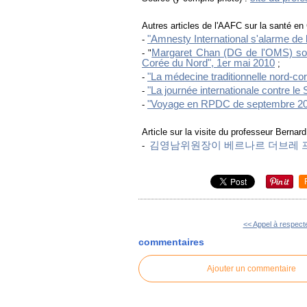
Autres articles de l'AAFC sur la santé en
"Amnesty International s'alarme de l
-
Margaret Chan (DG de l'OMS) souli
- "
Corée du Nord", 1er mai 2010
;
"La médecine traditionnelle nord-co
-
"La journée internationale contre 
-
"Voyage en RPDC de septembre 200
-
Article sur la visite du professeur Berna
김영남위원장이 베르나르 더브레 
-
<< Appel à respecter
commentaires
Ajouter un commentaire