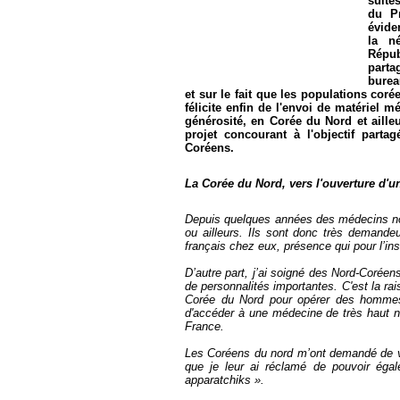
suite
du Pr
évide
la né
Répub
parta
burea
et sur le fait que les populations co
félicite enfin de l'envoi de matériel 
générosité, en Corée du Nord et aille
projet concourant à l'objectif parta
Coréens.
La Corée du Nord, vers l'ouverture d'un
Depuis quelques années des médecins no
ou ailleurs. Ils sont donc très demande
français chez eux, présence qui pour l’ins
D’autre part, j’ai soigné des Nord-Coréens
de personnalités importantes. C'est la rais
Corée du Nord pour opérer des hommes
d'accéder à une médecine de très haut niv
France.
Les Coréens du nord m’ont demandé de ven
que je leur ai réclamé de pouvoir éga
apparatchiks ».