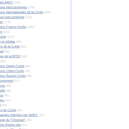
ités AAFC
(353)
ions intercoréennes
(278)
ions internationales de la Corée
(238)
ique sud-coréenne
(213)
té
(173)
ions France-Corée
(160)
re
(141)
omie
(121)
 et médias
(95)
ire de la Corée
(90)
all
(89)
ique de la RPDC
(88)
(87)
ions Japon-Corée
(80)
ions Chine-Corée
(60)
ions Russie-Corée
(58)
ronnement
(57)
nces
(50)
rité
(49)
ma
(46)
ges
(37)
l
(35)
re de Corée
(34)
agnes relayées par l'AAFC
(31)
rage du "Cheonan"
(26)
ns d'outre mer
(21)