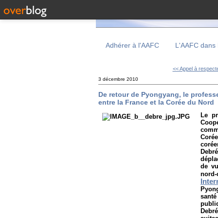
Adhérer à l'AAFC
L'AAFC dans 
<< Appel à respecter
3 décembre 2010
De retour de Pyongyang, le professe
entre la France et la Corée du Nord
Le pr
Coopé
comm
Corée
corée
Debr
dépla
de vu
nord
Inter
Pyong
santé
publi
Debré