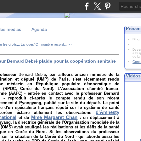
Présen
les médias
Agenda
Blog
 les droits...
Langues' O : nombre record... >>
Descr
à l'as
de la
ur Bernard Debré plaide pour la coopération sanitaire
Cont
ofesseur
Bernard Debré
, par ailleurs ancien ministre de la
Vidéos
ration et député (UMP) de Paris, s'est récemment rendu
e médecin en République populaire démocratique de
 (RPDC, Corée du Nord). L'Association d'amitié franco-
nne (AAFC) - entrée en contact avec le professeur Bernard
é - reproduit ci-après le compte rendu de son récent
cement à Pyongyang, publié sur le site du député. Le point
e d'un spécialiste français réputé sur le système de santé
d'Amnesty
-coréen éclaire utilement les observations
national
Mme Margaret Chan
et de
: en déplacement à
yang, la directrice générale de l'Organisation mondiale de la
 (OMS) avait souligné les réalisations et les défis de la santé
que en Corée du Nord. Si les observations du professeur
 sur la situation de la Corée du Nord - qui aborde aussi les