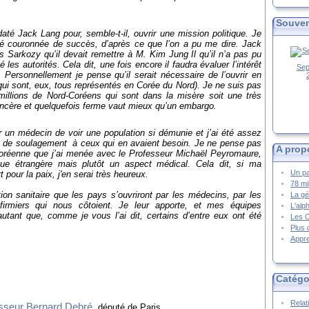
Souven
té Jack Lang pour, semble-t-il, ouvrir une mission politique. Je
té couronnée de succès, d’après ce que l’on a pu me dire. Jack
s Sarkozy qu’il devait remettre à M. Kim Jung Il qu’il n’a pas pu
é les autorités. Cela dit, une fois encore il faudra évaluer l’intérêt
Sep
e. Personnellement je pense qu’il serait nécessaire de l’ouvrir en
ui sont, eux, tous représentés en Corée du Nord). Je ne suis pas
millions de Nord-Coréens qui sont dans la misère soit une très
incère et quelquefois ferme vaut mieux qu’un embargo.
our un médecin de voir une population si démunie et j’ai été assez
eu de soulagement à ceux qui en avaient besoin. Je ne pense pas
A prop
d coréenne que j’ai menée avec le Professeur Michaël Peyromaure,
que étrangère mais plutôt un aspect médical. Cela dit, si ma
Un pa
pour la paix, j'en serai très heureux.
78 mi
tion sanitaire que les pays s’ouvriront par les médecins, par les
La gé
nfirmiers qui nous côtoient. Je leur apporte, et mes équipes
L'alp
’autant que, comme je vous l’ai dit, certains d’entre eux ont été
Les 
Plus 
Appre
Catégo
Relat
esseur Bernard Debré
, député de Paris