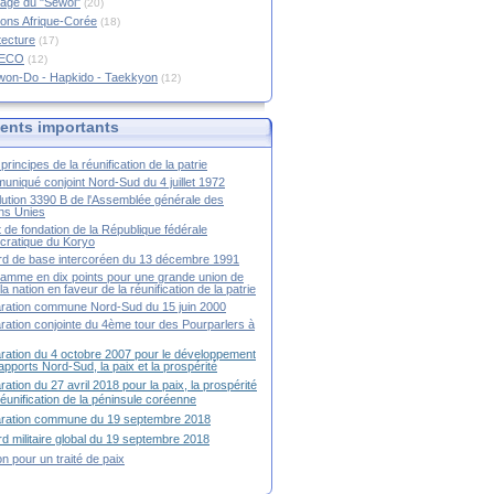
age du "Sewol"
(20)
ions Afrique-Corée
(18)
tecture
(17)
RECO
(12)
won-Do - Hapkido - Taekkyon
(12)
nts importants
principes de la réunification de la patrie
niqué conjoint Nord-Sud du 4 juillet 1972
ution 3390 B de l'Assemblée générale des
ns Unies
t de fondation de la République fédérale
ratique du Koryo
d de base intercoréen du 13 décembre 1991
amme en dix points pour une grande union de
la nation en faveur de la réunification de la patrie
ration commune Nord-Sud du 15 juin 2000
ration conjointe du 4ème tour des Pourparlers à
ration du 4 octobre 2007 pour le développement
apports Nord-Sud, la paix et la prospérité
ration du 27 avril 2018 pour la paix, la prospérité
 réunification de la péninsule coréenne
aration commune du 19 septembre 2018
d militaire global du 19 septembre 2018
ion pour un traité de paix