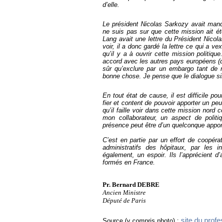
d’elle.
Le président Nicolas Sarkozy avait manda
ne suis pas sur que cette mission ait é
Lang avait une lettre du Président Nicola
voir, il a donc gardé la lettre ce qui a vex
qu’il y a à ouvrir cette mission politiqu
accord avec les autres pays européens (q
sûr qu’exclure par un embargo tant de 
bonne chose. Je pense que le dialogue s
En tout état de cause, il est difficile p
fier et content de pouvoir apporter un p
qu’il faille voir dans cette mission nor
mon collaborateur, un aspect de politi
présence peut être d’un quelconque apport 
C’est en partie par un effort de coopéra
administratifs des hôpitaux, par les i
également, un espoir. Ils l’apprécient d
formés en France.
Pr. Bernard DEBRE
Ancien Ministre
Député de Paris
site du prof
Source (y compris photo) :