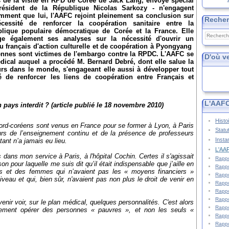
s de la visite en RPD de Corée de Jack Lang, envoyé spécial
ésident de la République Nicolas Sarkozy - n'engagent
mment que lui, l'AAFC rejoint pleinement sa conclusion sur
Reche
cessité de renforcer la coopération sanitaire entre la
lique populaire démocratique de Corée et la France. Elle
ge également ses analyses sur la nécessité d'ouvrir un
u français d'action culturelle et de coopération à Pyongyang
réennes sont victimes de l'embargo contre la RPDC. L'AAFC se
D'où v
médical auquel a procédé M. Bernard Debré, dont elle salue la
urs dans le monde, s'engageant elle aussi à développer tout
gé de renforcer les liens de coopération entre Français et
L'AAFC
 pays interdit ? (article publié le 18 novembre 2010)
Histo
rd-coréens sont venus en France pour se former à Lyon, à Paris
Statu
urs de l’enseignement continu et de la présence de professeurs
Insta
tant n’a jamais eu lieu.
L'AAF
 dans mon service à Paris, à l'hôpital Cochin. Certes il s'agissait
Rappo
on pour laquelle me suis dit qu’il était indispensable que j’aille en
Rappo
 et des femmes qui n’avaient pas les « moyens financiers »
Rappo
eau et qui, bien sûr, n'avaient pas non plus le droit de venir en
Rappo
Rappo
Rappo
ir voir, sur le plan médical, quelques personnalités. C'est alors
Rappo
lement opérer des personnes « pauvres », et non les seuls «
Rappo
Rappo