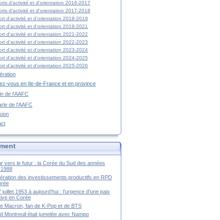
rts d'activité et d'orientation 2016-2017
rts d'activité et d'orientation 2017-2018
rt d'activité et d'orientation 2018-2019
rt d'activité et d'orientation 2019-2021
rt d'activité et d'orientation 2021-2022
rt d'activité et d'orientation 2022-2023
rt d'activité et d'orientation 2023-2024
rt d'activité et d'orientation 2024-2025
rt d'activité et d'orientation 2025-2026
ration
z-vous en Ile-de-France et en province
tin de l'AAFC
rle de l'AAFC
sion
act
ment
r vers le futur : la Corée du Sud des années
-1988
ération des investissements productifs en RPD
orée
 juillet 1953 à aujourd’hui : l’urgence d’une paix
itive en Corée
tte Macron, fan de K-Pop et de BTS
 Montreuil était jumelée avec Nampo