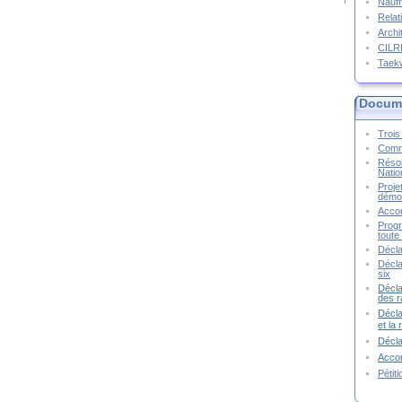
Naufr
Relat
Archi
CIL
Taek
Docume
Trois 
Commu
Résol
Natio
Proje
démoc
Accor
Progr
toute 
Décla
Décla
six
Décla
des r
Décla
et la
Décl
Accor
Pétit