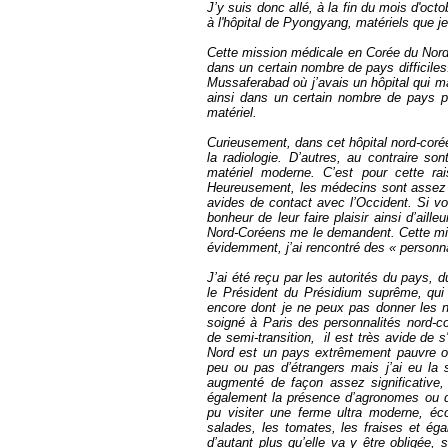
J’y suis donc allé, à la fin du mois d'oct
à l'hôpital de Pyongyang, matériels que je 
Cette mission médicale en Corée du Nord 
dans un certain nombre de pays difficiles
Mussaferabad où j’avais un hôpital qui m
ainsi dans un certain nombre de pays po
matériel.
Curieusement, dans cet hôpital nord-corée
la radiologie. D’autres, au contraire so
matériel moderne. C’est pour cette ra
Heureusement, les médecins sont assez ouv
avides de contact avec l’Occident. Si vou
bonheur de leur faire plaisir ainsi d’ail
Nord-Coréens me le demandent. Cette mis
évidemment, j’ai rencontré des « personna
J’ai été reçu par les autorités du pays, 
le Président du Présidium suprême, qui e
encore dont je ne peux pas donner les nom
soigné à Paris des personnalités nord-c
de semi-transition, il est très avide de s'
Nord est un pays extrêmement pauvre où
peu ou pas d’étrangers mais j’ai eu la
augmenté de façon assez significative, q
également la présence d’agronomes ou d
pu visiter une ferme ultra moderne, éco
salades, les tomates, les fraises et ég
d’autant plus qu’elle va y être obligée, 