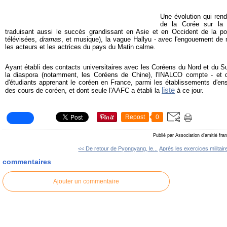
Une évolution qui ren
de la Corée sur la s
traduisant aussi le succès grandissant en Asie et en Occident de la po
télévisées,
dramas
, et musique), la vague Hallyu - avec l'engouement de
les acteurs et les actrices du pays du Matin calme.
Ayant établi des contacts universitaires avec les Coréens du Nord et du Su
la diaspora (notamment, les Coréens de Chine), l'INALCO compte - et d
d'étudiants apprenant le coréen en France, parmi les établissements d'en
liste
des cours de coréen, et dont seule l'AAFC a établi la
à ce jour.
Repost
0
Publié par Association d'amitié fr
<< De retour de Pyongyang, le...
Après les exercices militair
commentaires
Ajouter un commentaire