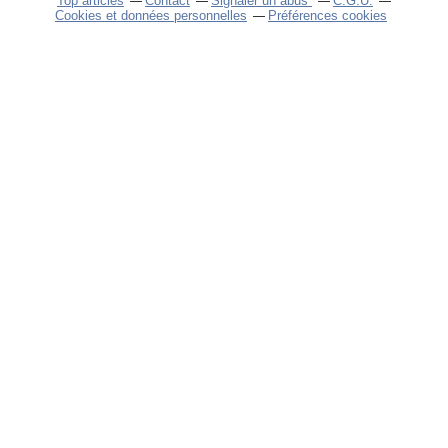
Top articles
Contact
Signaler un abus
C.G.U.
Cookies et données personnelles
Préférences cookies