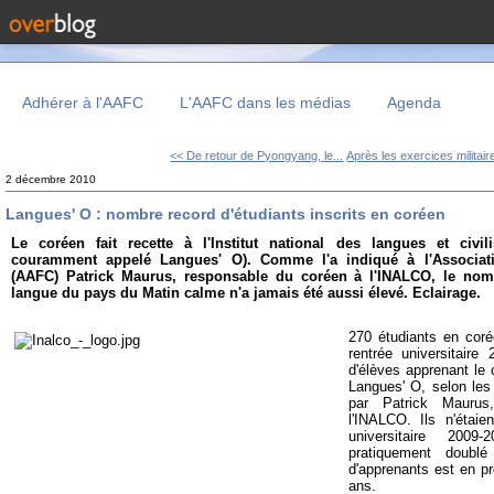
Adhérer à l'AAFC
L'AAFC dans les médias
Agenda
<< De retour de Pyongyang, le...
Après les exercices militair
2 décembre 2010
Langues' O : nombre record d'étudiants inscrits en coréen
Le coréen fait recette à l'Institut national des langues et civil
couramment appelé Langues' O). Comme l'a indiqué à l'Associati
(AAFC) Patrick Maurus, responsable du coréen à l'INALCO, le nomb
langue du pays du Matin calme n'a jamais été aussi élevé. Eclairage.
270 étudiants en coré
rentrée universitaire
d'élèves apprenant le 
Langues' O, selon les
par Patrick Maurus
l'INALCO. Ils n'étaie
universitaire 200
pratiquement doub
d'apprenants est en p
ans.