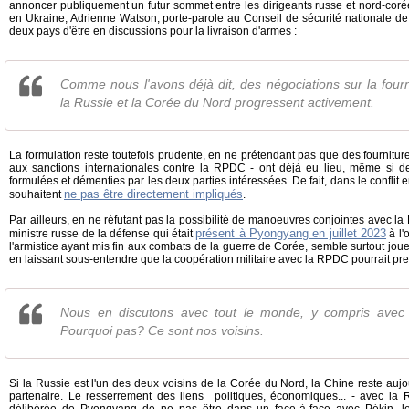
annoncer publiquement un futur sommet entre les dirigeants russe et nord-coré
en Ukraine, Adrienne Watson, porte-parole au Conseil de sécurité nationale de
deux pays d'être en discussions pour la livraison d'armes :
Comme nous l'avons déjà dit, des négociations sur la four
la Russie et la Corée du Nord progressent activement.
La formulation reste toutefois prudente, en ne prétendant pas que des fournitur
aux sanctions internationales contre la RPDC - ont déjà eu lieu, même si de
formulées et démenties par les deux parties intéressées. De fait, dans le conflit
ne pas être directement impliqués
souhaitent
.
Par ailleurs, en ne réfutant pas la possibilité de manoeuvres conjointes avec 
présent à Pyongyang en juillet 2023
ministre russe de la défense qui était
à l'
l'armistice ayant mis fin aux combats de la guerre de Corée, semble surtout jou
en laissant sous-entendre que la coopération militaire avec la RPDC pourrait pr
Nous en discutons avec tout le monde, y compris avec
Pourquoi pas? Ce sont nos voisins.
Si la Russie est l'un des deux voisins de la Corée du Nord, la Chine reste aujour
partenaire. Le resserrement des liens politiques, économiques... - avec la R