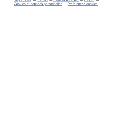
Top articles
Contact
Signaler un abus
C.G.U.
Cookies et données personnelles
Préférences cookies