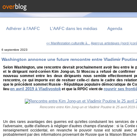
Adhérer à l'AAFC
L'AAFC dans les médias
Agenda
<< Manifestation culturelle à...
Aperçus artistiques (nord-)co
6 septembre 2023
Washington annonce une future rencontre entre Vladimir Poutin
Selon Washington, une rencontre devrait prochainement avoir lieu entre le 
et le dirigeant nord-coréen Kim Jong-un. Si Moscou a refusé de confirmer 
nouveau sommet entre les deux dirigeants nous semble effectivement pr
rencontre, ce qui importe est de resituer celle-ci dans le cadre des relati
que le précédent sommet Russie - République populaire démocratique de Co
en avril 2019 à Vladivostok
rouvrir ses fronti
lieu
et que la RPDC vient de
Rencontre entre Kim Jong-un et Vladimir Poutine le 25 avril 2019 
Un des rares avantages des guerres est qu'elles conduisent les services de 
l'adversaire, quitte d'ailleurs à négliger d'autres champs d'analyse : si la Corée
renseignement occidental, en revanche le pouvoir russe est scruté avec att
probablement par des informations provenant de Russie que la Maison Blanche 