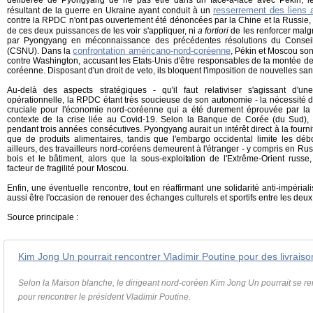
délibérée de Pyongyang de ne pas être dans un face-à-face avec Pékin, le
resserrement des liens 
résultant de la guerre en Ukraine ayant conduit à un
contre la RPDC n'ont pas ouvertement été dénoncées par la Chine et la Russie, il 
de ces deux puissances de les voir s'appliquer, ni
a fortiori
de les renforcer malg
par Pyongyang en méconnaissance des précédentes résolutions du Conseil
confrontation américano-nord-coréenne
(CSNU). Dans la
, Pékin et Moscou son
contre Washington, accusant les Etats-Unis d'être responsables de la montée de
coréenne. Disposant d'un droit de veto, ils bloquent l'imposition de nouvelles sa
Au-delà des aspects stratégiques - qu'il faut relativiser s'agissant d'une
opérationnelle, la RPDC étant très soucieuse de son autonomie - la nécessité 
cruciale pour l'économie nord-coréenne qui a été durement éprouvée par la 
contexte de la crise liée au Covid-19. Selon la Banque de Corée (du Sud), 
pendant trois années consécutives. Pyongyang aurait un intérêt direct à la fourni
que de produits alimentaires, tandis que l'embargo occidental limite les dé
ailleurs, des travailleurs nord-coréens demeurent à l'étranger - y compris en R
bois et le bâtiment, alors que la sous-exploitation de l'Extrême-Orient russe
facteur de fragilité pour Moscou.
Enfin, une éventuelle rencontre, tout en réaffirmant une solidarité anti-impériali
aussi être l'occasion de renouer des échanges culturels et sportifs entre les deu
Source principale :
Selon la Maison blanche, le dirigeant nord-coréen Kim Jong Un pourrait se 
pour rencontrer le président Vladimir Poutine.