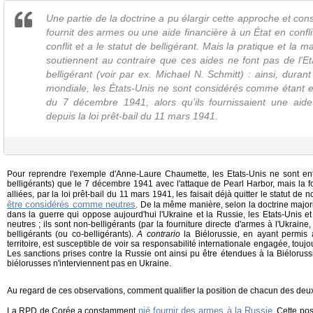
Une partie de la doctrine a pu élargir cette approche et cons
fournit des armes ou une aide financière à un État en confli
conflit et a le statut de belligérant. Mais la pratique et la m
soutiennent au contraire que ces aides ne font pas de l’Eta
belligérant (voir par ex. Michael N. Schmitt) : ainsi, dura
mondiale, les États-Unis ne sont considérés comme étant e
du 7 décembre 1941, alors qu’ils fournissaient une aide m
depuis la loi prêt-bail du 11 mars 1941.
Pour reprendre l'exemple d'Anne-Laure Chaumette, les Etats-Unis ne sont en
belligérants) que le 7 décembre 1941 avec l'attaque de Pearl Harbor, mais la 
alliées, par la loi prêt-bail du 11 mars 1941, les faisait déjà quitter le statut de 
être considérés comme neutres
. De la même manière, selon la doctrine majorit
dans la guerre qui oppose aujourd'hui l'Ukraine et la Russie, les Etats-Unis 
neutres ; ils sont non-belligérants (par la fourniture directe d'armes à l'Ukrain
belligérants (ou co-belligérants).
A contrario
la Biélorussie, en ayant permis a
territoire, est susceptible de voir sa responsabilité internationale engagée, to
Les sanctions prises contre la Russie ont ainsi pu être étendues à la Biéloru
biélorusses n'interviennent pas en Ukraine.
Au regard de ces observations, comment qualifier la position de chacun des deu
nié fournir des armes à la Russie
La RPD de Corée a constamment
. Cette pos