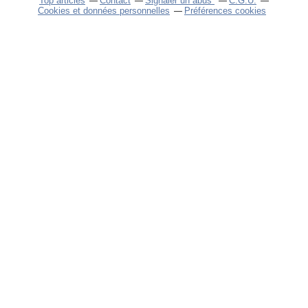
Top articles
Contact
Signaler un abus
C.G.U.
Cookies et données personnelles
Préférences cookies