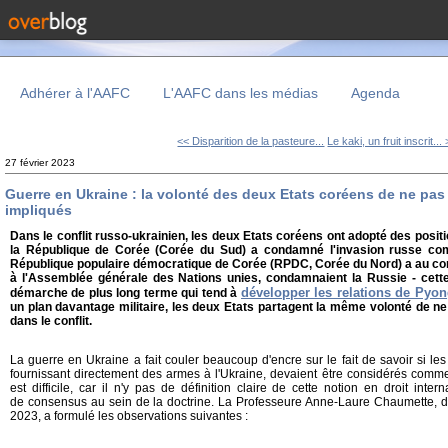
Adhérer à l'AAFC
L'AAFC dans les médias
Agenda
<< Disparition de la pasteure...
Le kaki, un fruit inscrit...
27 février 2023
Guerre en Ukraine : la volonté des deux Etats coréens de ne pas
impliqués
Dans le conflit russo-ukrainien, les deux Etats coréens ont adopté des posit
la République de Corée (Corée du Sud) a condamné l'invasion russe com
République populaire démocratique de Corée (RPDC, Corée du Nord) a au contr
à l'Assemblée générale des Nations unies, condamnaient la Russie - cette
développer les relations de Py
démarche de plus long terme qui tend à
un plan davantage militaire, les deux Etats partagent la même volonté de n
dans le conflit.
La guerre en Ukraine a fait couler beaucoup d'encre sur le fait de savoir si le
fournissant directement des armes à l'Ukraine, devaient être considérés comme
est difficile, car il n'y pas de définition claire de cette notion en droit inte
de consensus au sein de la doctrine. La Professeure Anne-Laure Chaumette, dan
2023, a formulé les observations suivantes :