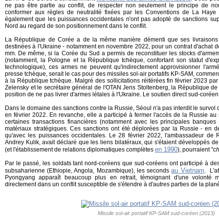
ne pas être partie au conflit, de respecter non seulement le principe de n
conformer aux règles de neutralité fixées par les Conventions de La Hay
également que les puissances occidentales n'ont pas adopté de sanctions su
Nord au regard de son positionnement dans le conflit.
La République de Corée a de la même manière démenti que ses livraisons d
destinées à l'Ukraine - notamment en novembre 2022, pour un contrat d'achat de
mm. De même, si la Corée du Sud a permis de reconstituer les stocks d'arme
(notamment, la Pologne et la République tchèque, confortant son statut d'ex
technologique), ces armes ne peuvent qu'indirectement approvisionner l'armé
presse tchèque, serait le cas pour des missiles sol-air portatifs KP-SAM, commerc
à la République tchèque. Malgré des sollicitations réitérées fin février 2023 pa
Zelensky et le secrétaire général de l'OTAN Jens Stoltenberg, la République de
position de ne pas livrer d'armes létales à l'Ukraine. Le soutien direct sud-coréen 
Dans le domaine des sanctions contre la Russie, Séoul n'a pas interdit le survol 
en février 2022. En revanche, elle a participé à fermer l'accès de la Russie au
certaines transactions financières (notamment avec les principales banques
matériaux stratégiques. Ces sanctions ont été déplorées par la Russie - en d
qu'avec les puissances occidentales. Le 28 février 2022, l'ambassadeur de
Andrey Kulik, avait déclaré que les liens bilatéraux, qui s'étaient développés 
en 1990
(et l'établissement de relations diplomatiques complètes
), pourraient "
c
Par le passé, les soldats tant nord-coréens que sud-coréens ont participé à des 
au Vietnam
subsaharienne (Ethiopie, Angola, Mozambique), les seconds
. L'a
Pyongyang apparaît beaucoup plus en retrait, témoignant d'une volonté m
directement dans un conflit susceptible de s'étendre à d'autres parties de la pla
Missile sol-air portatif KP-SAM sud-coréen (2013)