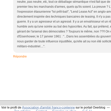
neutre, pas neutre, etc, tout ce déballage sémantique n'est fait que 
premier lieu les marchands d'armes, quels qu'ils soient. La preuve ? 
l'expression étasunienne "loi prêt-bail", "Lend Lease Act" en anglo-a
directement inspirée des techniques bancaires de leasing. Il n'y a p
guerre. Il y a un agresseur et un agressé. Il y a un envahisseur et un ré
humble avis qu'une soirée au bal des hypocrites. Au fait, qui prétend, 
gérant de l'arsenal des démocraties ? Toujours le même, non ??!! On e
d'Eisenhower, le 17 janvier 1961 : "...Dans les assemblées du gouv
nous garder de toute influence injustifiée, qu'elle ait ou non été solli
militaro-industriel....".
Répondre
Association d'amitié franco-coréenne
Voir le profil de
sur le portail Overblog