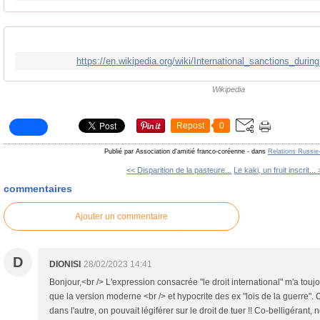
https://en.wikipedia.org/wiki/International_sanctions_dur
Wikipedia
Repost
0
Publié par Association d'amitié franco-coréenne
-
dans
Relations Russie
<< Disparition de la pasteure...
Le kaki, un fruit inscrit...
commentaires
Ajouter un commentaire
D
DIONISI
28/02/2023 14:41
Bonjour,<br /> L'expression consacrée "le droit international" m'a toujours
que la version moderne <br /> et hypocrite des ex "lois de la guerre
dans l'autre, on pouvait légiférer sur le droit de tuer !! Co-belligérant, 