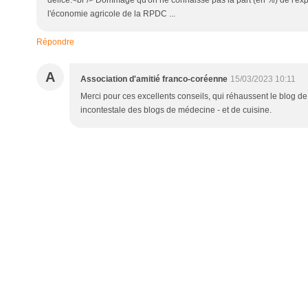
délice.<br /> Dommage qu'on ne connaisse pas la part (en %) de l'exp
l'économie agricole de la RPDC ...
Répondre
A
Association d'amitié franco-coréenne
15/03/2023 10:11
Merci pour ces excellents conseils, qui réhaussent le blog d
incontestale des blogs de médecine - et de cuisine.