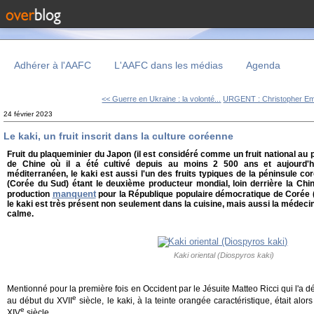
Adhérer à l'AAFC
L'AAFC dans les médias
Agenda
<< Guerre en Ukraine : la volonté...
URGENT : Christopher Em
24 février 2023
Le kaki, un fruit inscrit dans la culture coréenne
Fruit du plaqueminier du Japon (il est considéré comme un fruit national au p
de Chine où il a été cultivé depuis au moins 2 500 ans et aujourd
méditerranéen, le kaki est aussi l'un des fruits typiques de la péninsule c
(Corée du Sud) étant le deuxième producteur mondial, loin derrière la Chin
manquent
production
pour la République populaire démocratique de Corée 
le kaki est très présent non seulement dans la cuisine, mais aussi la médecin
calme.
Kaki oriental (Diospyros kaki)
Mentionné pour la première fois en Occident par le Jésuite Matteo Ricci qui l'a d
e
au début du XVII
siècle, le kaki, à la teinte orangée caractéristique, était alor
e
XIV
siècle.