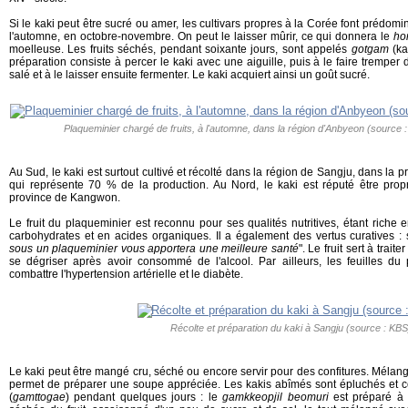
Si le kaki peut être sucré ou amer, les cultivars propres à la Corée font prédominer
l'automne, en octobre-novembre. On peut le laisser mûrir, ce qui donnera le
ho
moelleuse. Les fruits séchés, pendant soixante jours, sont appelés
gotgam
(k
préparation consiste à percer le kaki avec une aiguille, puis à le faire tremper
salé et à le laisser ensuite fermenter. Le kaki acquiert ainsi un goût sucré.
Plaqueminier chargé de fruits, à l'automne, dans la région d'Anbyeon (sourc
Au Sud, le kaki est surtout cultivé et récolté dans la région de Sangju, dans l
qui représente 70 % de la production. Au Nord, le kaki est réputé être pro
province de Kangwon.
Le fruit du plaqueminier est reconnu pour ses qualités nutritives, étant riche 
carbohydrates et en acides organiques. Il a également des vertus curatives : 
sous un plaqueminier vous apportera une meilleure santé
". Le fruit sert à trait
se dégriser après avoir consommé de l'alcool. Par ailleurs, les feuilles du 
combattre l'hypertension artérielle et le diabète.
Récolte et préparation du kaki à Sangju (source : KBS
Le kaki peut être mangé cru, séché ou encore servir pour des confitures. Mélang
permet de préparer une soupe appréciée. Les kakis abîmés sont épluchés et 
(
gamttogae
) pendant quelques jours : le
gamkkeopjil beomuri
est préparé à 