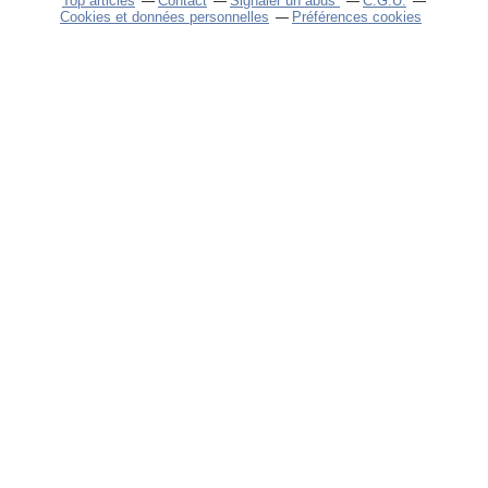
Top articles
Contact
Signaler un abus
C.G.U.
Cookies et données personnelles
Préférences cookies