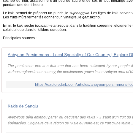
séchée du fruit, assaisonné d'un peu de sucre et de sel, le tout mélangé avec
pendant une demi heure.
Le kaki permet de préparer un punch, le
sujeonggwa
. Les tiges de kaki servent
Les fruits mûrs fermentés donnent un vinaigre, le
gamsikcho
.
Enfin, le kaki séché (
gotgam
) était réputé, dans la tradition coréenne, éloigner le
celui du loup dans le folklore européen.
Principales sources :
Anbyeon Persimmons - Local Specialty of Our Country | Explore 
The persimmon tree is a fruit tree that has been cultivated by our people
various regions in our country, the persimmons grown in the Anbyon area of K
https://exploredprk.com/articles/anbyeon-persimmons-loca
Kakis de Sangju
Avez-vous déjà entendu parler ou déguster des kakis ? Il s'agit d'un fruit du 
ébénacées. Originaire de la région de l'Asie du Nord-est, ce fruit d'une teinte ..