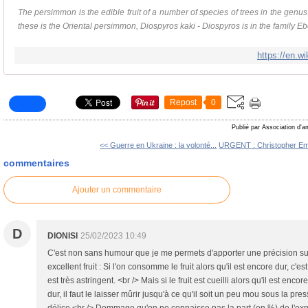
The persimmon is the edible fruit of a number of species of trees in the genus
these is the Oriental persimmon, Diospyros kaki - Diospyros is in the family 
https://en.w
Repost
0
Publié par Association d'a
<< Guerre en Ukraine : la volonté...
URGENT : Christopher Em
commentaires
Ajouter un commentaire
D
DIONISI
25/02/2023 10:49
C'est non sans humour que je me permets d'apporter une précision s
excellent fruit : Si l'on consomme le fruit alors qu'il est encore dur, c'es
est très astringent. <br /> Mais si le fruit est cueilli alors qu'il est enco
dur, il faut le laisser mûrir jusqu'à ce qu'il soit un peu mou sous la pres