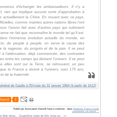
convenus d'échanger les ambassadeurs. Il n'y a
t, rien qui implique aucune sorte d'approbation à
e actuellement la Chine. En nouant avec ce pays,
fficielles, comme maintes autres nations libres l'ont
ous l'avons fait avec d'autres pays qui subissent
nce ne fait que reconnaître le monde tel qu'il est.
dans l'immense évolution actuelle du monde, en
rects, de peuple à peuple, on serve la cause des
e la sagesse, du progrès et de la paix. Il se peut
t à l'atténuation, déjà commencée, des contrastes
s entre les camps qui divisent l'univers. Il se peut
où elles sont sur la Terre, se retrouvent, un peu
que la France a donné à l'univers, voici 175 ans,
 et de la fraternité.
néral de Gaulle à l'Elysée du 31 janvier 1964 (à partir de 1h12)
Repost
0
Publié par Association d'amitié franco-coréenne
-
dans
Relations France-Corée
commenter cet article
…
m Bok-dong,...
Quatrième visite de Kim Jong-un... >>