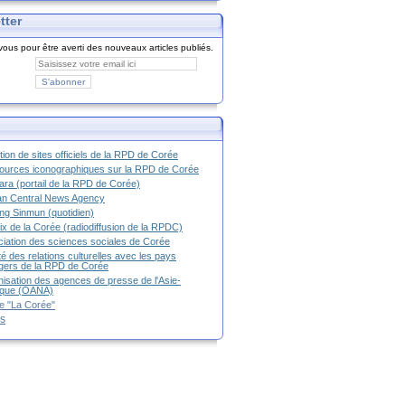
tter
ous pour être averti des nouveaux articles publiés.
tion de sites officiels de la RPD de Corée
urces iconographiques sur la RPD de Corée
ra (portail de la RPD de Corée)
an Central News Agency
g Sinmun (quotidien)
ix de la Corée (radiodiffusion de la RPDC)
iation des sciences sociales de Corée
é des relations culturelles avec les pays
g
ers de la RPD de Corée
isation des agences de presse de l'Asie-
ique (OANA)
e "La Corée"
es