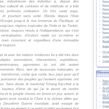
euse, industrieuse des individus a, depuis des
Rappo
Rappo
aut collectif de cohésion et de méthode et a bâti
Rappo
rès profonde civilisation. Un très vaste pays,
Rappo
et pourtant sans unité. Etendu depuis l'Asie
Rappo
'Europe jusqu'à la rive immense du Pacifique, et
Rappo
Rappo
usqu'aux régions tropicales de l'Inde et du Tonkin.
Rappo
stoire, toujours résolu à l'indépendance, qui s'est
Rappo
entralisation, d'instinct replié sur lui-même et
Coopé
 mais conscient et orgueilleux d'une immuable
Rende
de toujours.
Bulle
On pa
ys là avec les nations modernes lui a été très dure
Adhé
tiples sommations, interventions, expéditions,
Cont
américaines, japonaises lui ont été autant
rements. Alors, tant de secousses nationales, et
Récem
e transformer, coûte que coûte, leur pays pour qu'il
la puissance des peuples qui l'avaient opprimée, ont
Retou
tion. Sans doute, le maréchal Tchang Kai-chek à la
1987
Accél
la hauteur d'âme de qui j'ai le devoir de rendre
de C
re et le peuple chinois en feront un jour autant, le
Du 27
défin
ès avoir conduit la Chine à la victoire alliée qui,
Brigi
 la Deuxième Guerre mondiale, avait essayé de
Quand
 choses en étaient à ce point qu'elles excluaient tout