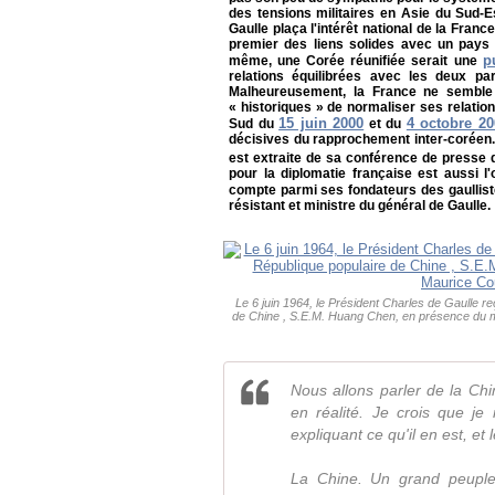
des tensions militaires en Asie du Sud-E
Gaulle plaça l'intérêt national de la Franc
premier des liens solides avec un pays 
p
même, une Corée réunifiée serait une
relations équilibrées avec les deux pa
Malheureusement, la France ne semble 
« historiques » de normaliser ses relati
15 juin 2000
4 octobre 20
Sud du
et du
décisives du rapprochement inter-coréen. 
est extraite de sa conférence de presse 
pour la diplomatie française est aussi l
compte parmi ses fondateurs des gaullist
résistant et ministre du général de Gaulle.
Le 6 juin 1964, le Président Charles de Gaulle r
de Chine , S.E.M. Huang Chen, en présence du m
Nous allons parler de la Ch
en réalité. Je crois que j
expliquant ce qu'il en est, et 
La Chine. Un grand peuple