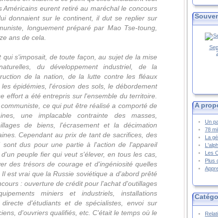
es Américains eurent retiré au maréchal le concours
Souven
lui donnaient sur le continent, il dut se replier sur
muniste, longuement préparé par Mao Tse-toung,
inze ans de cela.
Sep
 qui s'imposait, de toute façon, au sujet de la mise
aturelles, du développement industriel, de la
truction de la nation, de la lutte contre les fléaux
, les épidémies, l'érosion des sols, le débordement
 effort a été entrepris sur l'ensemble du territoire.
A prop
ommuniste, ce qui put être réalisé a comporté de
aines, une implacable contrainte des masses,
Un pa
llages de biens, l'écrasement et la décimation
78 mi
nes. Cependant au prix de tant de sacrifices, des
La gé
i sont dus pour une partie à l'action de l'appareil
L'alp
Les 
ur d'un peuple fier qui veut s'élever, en tous les cas,
Plus 
er des trésors de courage et d'ingéniosité quelles
Appre
 Il est vrai que la Russie soviétique a d'abord prêté
cours : ouverture de crédit pour l'achat d'outillages
uipements miniers et industriels, installations
Catégo
 directe d'étudiants et de spécialistes, envoi sur
iens, d'ouvriers qualifiés, etc. C'était le temps où le
Relat