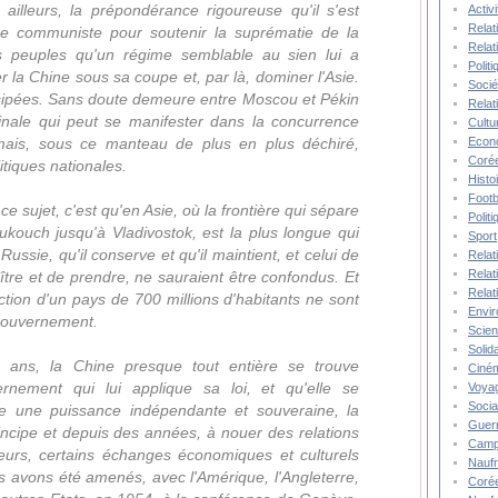
 ailleurs, la prépondérance rigoureuse qu'il s'est
Activ
Relat
lise communiste pour soutenir la suprématie de la
Relat
es peuples qu'un régime semblable au sien lui a
Polit
 la Chine sous sa coupe et, par là, dominer l'Asie.
Socié
issipées. Sans doute demeure entre Moscou et Pékin
Relat
rinale qui peut se manifester dans la concurrence
Cultu
Econ
mais, sous ce manteau de plus en plus déchiré,
Corée
itiques nationales.
Histo
Footb
e sujet, c'est qu'en Asie, où la frontière qui sépare
Polit
oukouch jusqu'à Vladivostok, est la plus longue qui
Sport
 Russie, qu'il conserve et qu'il maintient, et celui de
Relat
Relat
ître et de prendre, ne sauraient être confondus. Et
Relat
'action d'un pays de 700 millions d'habitants ne sont
Envi
gouvernement.
Scie
Solida
e ans, la Chine presque tout entière se trouve
Ciné
nement qui lui applique sa loi, et qu'elle se
Voya
Socia
 une puissance indépendante et souveraine, la
Guer
incipe et depuis des années, à nouer des relations
Camp
leurs, certains échanges économiques et culturels
Nauf
us avons été amenés, avec l'Amérique, l'Angleterre,
Corée