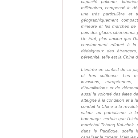
capacité patiente, labori
millénaires, compensé le déf
une très particulière et t
géographiquement compact 
mineure et les marches de l
puis des glaces sibériennes j
Un Etat, plus ancien que l'hi
constamment efforcé à la c
dédaigneux des étrangers,
pérennité, telle est la Chine 
L'entrée en contact de ce pa
et très coûteuse. Les mul
invasions, européennes, 
d'humiliations et de démemb
aussi la volonté des élites d
atteigne à la condition et à 
conduit la Chine à la révolu
valeur, au patriotisme, à 
hommage, certain que l'histoi
maréchal Tchang Kai-chek, apr
dans le Pacifique, scella
canaliser le torrent. Mais les