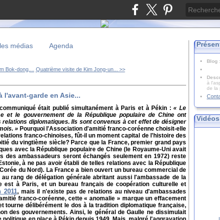
Présen
les médias
Agenda
Blog
m Bok-dong,...
Quatrième visite de Kim Jong-un... >>
Descr
à l'as
de la
 l'avant-garde en Asie...
Cont
ef communiqué était publié simultanément à Paris et à Pékin :
« Le
e et le gouvernement de la République populaire de Chine ont
Vidéos
 relations diplomatiques. Ils sont convenus à cet effet de désigner
mois. »
Pourquoi l'Association d'amitié franco-coréenne choisit-elle
ations franco-chinoises, fût-il un moment capital de l'histoire des
oitié du vingtième siècle? Parce que la France, premier grand pays
iques avec la République populaire de Chine (le Royaume-Uni avait
is des ambassadeurs seront échangés seulement en 1972) reste
stonie, à ne pas avoir établi de telles relations avec la République
Corée du Nord). La France a bien ouvert un bureau commercial de
au rang de délégation générale abritant aussi l'ambassade de la
st à Paris, et un bureau français de coopération culturelle et
n 2011
, mais il n'existe pas de relations au niveau d'ambassades
d'amitié franco-coréenne, cette « anomalie » marque un effacement
t tourne délibérément le dos à la tradition diplomatique française,
non des gouvernements. Ainsi, le général de Gaulle ne dissimulait
politique en place à Pékin depuis 1949. Mais, malgré l'aggravation