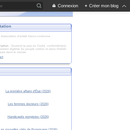
Connexion
+
Créer mon blog
tation
: Association d'amitié franco-coréenne
iption
: Soutenir la paix en Corée, conformément
piration légitime du peuple coréen et dans l’intérêt
 paix dans le monde
act
La première affaire d'État (2026)
Les femmes docteurs (2026)
Handicapés pongistes (2026)
Les nouvelles cités de Pyongyang (2026)