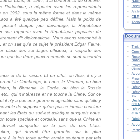
 d'autres Etats, en 1954, à la conférence de Genève,
Naufr
Relat
e l'Indochine, à négocier avec les représentants
Archi
ême en 1962, sous la même forme et dans la même
CIL
 Laos a été quelque peu définie. Mais le poids de
Taek
n, pesant chaque jour davantage, la République
er ses rapports avec la République populaire de
Docume
utrement dit diplomatique. Nous avons rencontré à
, et on sait qu'à ce sujet le président Edgar Faure,
Trois 
sur place des sondages officieux, a rapporté des
Commu
 alors que les deux gouvernements se sont accordés
Résol
Natio
.
Proje
démoc
Accor
ence et de la raison. Et en effet, en Asie, il n'y a
Progr
cernant le Cambodge, le Laos, le Vietnam, ou bien
toute 
Décla
anistan, la Birmanie, la Corée, ou bien la Russie
Décla
 etc., qui n'intéresse et ne touche la Chine. Sur ce
six
 et il n'y a pas une guerre imaginable sans qu'elle y
Décla
des r
concevable de supposer qu'on puisse jamais conclure
Décla
rnant les Etats du sud-est asiatique auxquels nous,
et la
on toute spéciale et cordiale, sans que la Chine en
Décl
Accor
ui devrait comporter de la part de ces Etats,
Pétit
tation, qui devrait être garantie sur le plan
clure à la fois toute action armée soutenue par tels