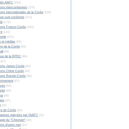
ités AAFC
(353)
ions intercoréennes
(278)
ions internationales de la Corée
(238)
ique sud-coréenne
(213)
té
(173)
ions France-Corée
(160)
re
(141)
omie
(121)
 et médias
(95)
ire de la Corée
(90)
all
(89)
ique de la RPDC
(88)
(87)
ions Japon-Corée
(80)
ions Chine-Corée
(60)
ions Russie-Corée
(58)
ronnement
(57)
nces
(50)
rité
(49)
ma
(46)
ges
(37)
l
(35)
re de Corée
(34)
agnes relayées par l'AAFC
(31)
rage du "Cheonan"
(26)
ns d'outre mer
(21)