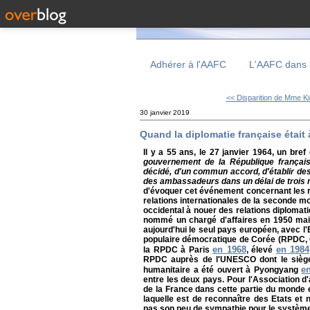
Adhérer à l'AAFC
L'AAFC dans 
<< Disparition de Mme Ki
30 janvier 2019
Quand la diplomatie française était à
Il y a 55 ans, le 27 janvier 1964, un br
gouvernement de la République français
décidé, d'un commun accord, d'établir des
des ambassadeurs dans un délai de trois 
d'évoquer cet événement concernant les rel
relations internationales de la seconde m
occidental à nouer des relations diplomat
nommé un chargé d'affaires en 1950 ma
aujourd'hui le seul pays européen, avec l'E
populaire démocratique de Corée (RPDC, 
en 1968
en 1984
la RPDC à Paris
, élevé
RPDC auprès de l'UNESCO dont le siège e
e
humanitaire a été ouvert à Pyongyang
entre les deux pays. Pour l'Association 
de la France dans cette partie du monde e
laquelle est de reconnaître des Etats et 
pas son peu de sympathie pour le système 