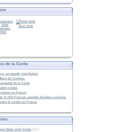
irs
Août 2006
tembre
2008
os de la Corée
ys, un peuple, une histoire
llions de Coréens
ographie de la Corée
habet coréen
Coréens en France
de 11.000 Français adoptés d'origine coréenne
ndre le coréen en France
ries
ions Etats-Unis-Corée
(357)