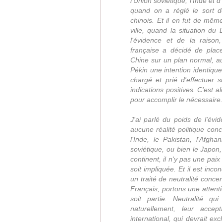
l'Union soviétique, l'Inde et
quand on a réglé le sort d
chinois. Et il en fut de m
ville, quand la situation du
l'évidence et de la raiso
française a décidé de plac
Chine sur un plan normal, a
Pékin une intention identique
chargé et prié d'effectuer 
indications positives. C'est
pour accomplir le nécessaire
J'ai parlé du poids de l'évid
aucune réalité politique con
l'Inde, le Pakistan, l'Afgh
soviétique, ou bien le Japon,
continent, il n'y pas une paix
soit impliquée. Et il est in
un traité de neutralité conce
Français, portons une attenti
soit partie. Neutralité q
naturellement, leur accep
international, qui devrait ex