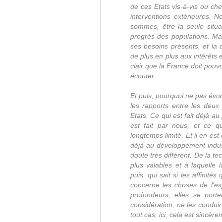
de ces Etats vis-à-vis ou che
interventions extérieures. N
sommes, être la seule situat
progrès des populations. Mai
ses besoins présents, et la 
de plus en plus aux intérêts et
clair que la France doit pouv
écouter.
Et puis, pourquoi ne pas évoq
les rapports entre les deux 
Etats. Ce qui est fait déjà a
est fait par nous, et ce q
longtemps limité. Et il en e
déjà au développement indust
doute très différent. De la t
plus valables et à laquelle l
puis, qui sait si les affinité
concerne les choses de l'esp
profondeurs, elles se porte
considération, ne les conduir
tout cas, ici, cela est sincèr