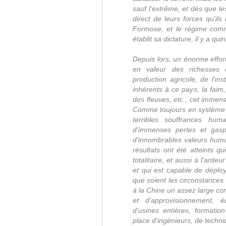
sauf l'extrême, et dès que l
direct de leurs forces qu'ils 
Formose, et le régime com
établit sa dictature, il y a qu
Depuis lors, un énorme effort
en valeur des richesses n
production agricole, de l'ins
inhérents à ce pays, la faim
des fleuves, etc., cet immense
Comme toujours en système c
terribles souffrances hum
d'immenses pertes et gaspi
d'innombrables valeurs humai
résultats ont été atteints qu
totalitaire, et aussi à l'arde
et qui est capable de déploy
que soient les circonstances.
à la Chine un assez large con
et d'approvisionnement, éq
d'usines entières, formation
place d'ingénieurs, de technic