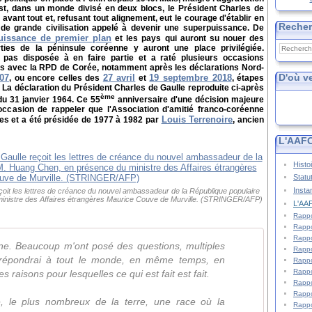
st, dans un monde divisé en deux blocs, le Président Charles de
e avant tout et, refusant tout alignement, eut le courage d'établir en
Reche
de grande civilisation appelé à devenir une superpuissance. De
uissance de premier plan
et les pays qui auront su nouer des
rties de la péninsule coréenne y auront une place privilégiée.
pas disposée à en faire partie et a raté plusieurs occasions
ons avec la RPD de Corée, notamment après les déclarations Nord-
D'où v
07
27 avril
19 septembre 2018
, ou encore celles des
et
, étapes
La déclaration du Président Charles de Gaulle reproduite ci-après
ème
du 31 janvier 1964. Ce 55
anniversaire d'une décision majeure
'occasion de rappeler que l'Association
d'amitié franco-coréenne
Louis Terrenoire
es et a été présidée de 1977 à 1982 par
, ancien
L'AAFC
Histo
Statu
Insta
eçoit les lettres de créance du nouvel ambassadeur de la République populaire
inistre des Affaires étrangères Maurice Couve de Murville. (STRINGER/AFP)
L'AAF
Rappo
Rappo
Rappo
ine. Beaucoup m'ont posé des questions, multiples
Rappo
e répondrai à tout le monde, en même temps, en
Rappo
Rappo
les raisons pour lesquelles ce qui est fait est fait.
Rappo
Rappo
, le plus nombreux de la terre, une race où la
Rappo