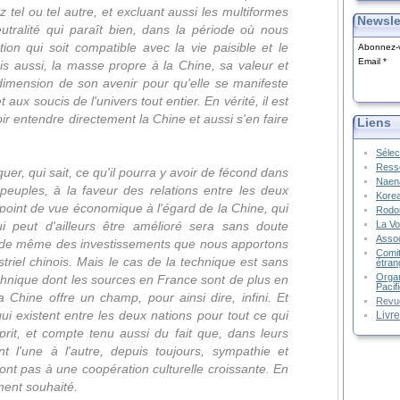
z tel ou tel autre, et excluant aussi les multiformes
Newsle
eutralité qui paraît bien, dans la période où nous
ion qui soit compatible avec la vie paisible et le
Abonnez-v
Email
s aussi, la masse propre à la Chine, sa valeur et
dimension de son avenir pour qu'elle se manifeste
 aux soucis de l'univers tout entier. En vérité, il est
oir entendre directement la Chine et aussi s'en faire
Liens
Sélec
Resso
uer, qui sait, ce qu'il pourra y avoir de fécond dans
Naena
peuples, à la faveur des relations entre les deux
Kore
u point de vue économique à l'égard de la Chine, qui
Rodon
La Vo
ui peut d'ailleurs être amélioré sera sans doute
Assoc
st de même des investissements que nous apportons
Comit
riel chinois. Mais le cas de la technique est sans
étran
Organ
echnique dont les sources en France sont de plus en
Pacif
a Chine offre un champ, pour ainsi dire, infini. Et
Revu
s qui existent entre les deux nations pour tout ce qui
Livr
rit, et compte tenu aussi du fait que, dans leurs
nt l'une à l'autre, depuis toujours, sympathie et
ont pas à une coopération culturelle croissante. En
ement souhaité.