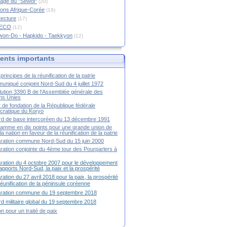
age du "Sewol"
(20)
ions Afrique-Corée
(18)
tecture
(17)
RECO
(12)
won-Do - Hapkido - Taekkyon
(12)
nts importants
principes de la réunification de la patrie
niqué conjoint Nord-Sud du 4 juillet 1972
ution 3390 B de l'Assemblée générale des
ns Unies
t de fondation de la République fédérale
ratique du Koryo
d de base intercoréen du 13 décembre 1991
amme en dix points pour une grande union de
la nation en faveur de la réunification de la patrie
ration commune Nord-Sud du 15 juin 2000
ration conjointe du 4ème tour des Pourparlers à
ration du 4 octobre 2007 pour le développement
apports Nord-Sud, la paix et la prospérité
ration du 27 avril 2018 pour la paix, la prospérité
 réunification de la péninsule coréenne
aration commune du 19 septembre 2018
d militaire global du 19 septembre 2018
ion pour un traité de paix