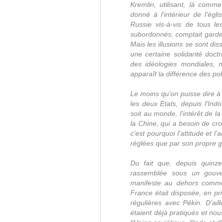
Kremlin, utilisant, là comme
donné à l'intérieur de l'ég
Russie vis-à-vis de tous l
subordonnés, comptait garder
Mais les illusions se sont d
une certaine solidarité doct
des idéologies mondiales, 
apparaît la différence des pol
Le moins qu'on puisse dire à c
les deux Etats, depuis l'Ind
soit au monde, l'intérêt de la
la Chine, qui a besoin de cro
c'est pourquoi l'attitude et l
réglées que par son propre 
Du fait que, depuis quinz
rassemblée sous un gouver
manifeste au dehors comme
France était disposée, en pr
régulières avec Pékin. D'ail
étaient déjà pratiqués et no