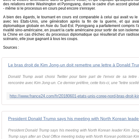
des relations entre Washington et Pyongyang, dans le cadre d'un accord global,
- même si le processus en cours peut encore s'enrayer.
A bien des égards, le tournant en cours est comparable à celui qui avait vu le
avec les Etats-Unis, une génération après la fin de la guerre, et qui avai
diplomatique globale en Asie du Sud-Est. Pyongyang a parfaitement compris l'av
rivalité sino-américaine, en jouant la carte américaine pour sortir de son isoleme
la Chine en cas d'échec du processus diplomatique qui résulterait d'un raidiss
scénario, elle joue gagnant à tous les coups.
Sources :
Le bras droit de Kim Jong-un doit remettre une lettre à Donald Tr
Donald Trump avait choisi Twitter pour faire part de l'envoi de sa lettre
rencontre avec Kim Jong-un. Ce dernier préfère, cette fois-ci, une "lettre scellé
President Donald Trump says his meeting with North Korean leader Kim Jong
Trump says after an Oval Office meeting today with North Korean politician Ki