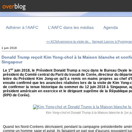
Adhérer à l'AAFC
L'AAFC dans les médias
Agenda
<< KCNA annonce la visite de...
Sergueï Lavrov à Pyongyang
1 juin 2018
Donald Trump reçoit Kim Yong-chol à la Maison blanche et confi
Singapour
er
Le 1
juin 2018, le Président Donald Trump a reçu dans le Bureau Ovale l
président du Comité central du Parti du travail de Corée, directeur du départ
lettre du Président Kim Jong-un qu'il a remis en mains propres au chef d
ensuite confirmé que les avancées réalisées lors de la visite de Kim Yong-
de confirmer la tenue historique du sommet du 12 juin 2018 à Singapour, ap
président américain en exercice et le dirigeant suprême de la République 
(RPD de Corée).
Kim Yong-chol et Donald Trump à la Maison blanche le 1er j
Quand les Nord-Coréens décrivaient, pendant la campagne présidentielle amér
comme un homme sage et avisé, ils faisaient un pari que d'aucuns pouvaient jug