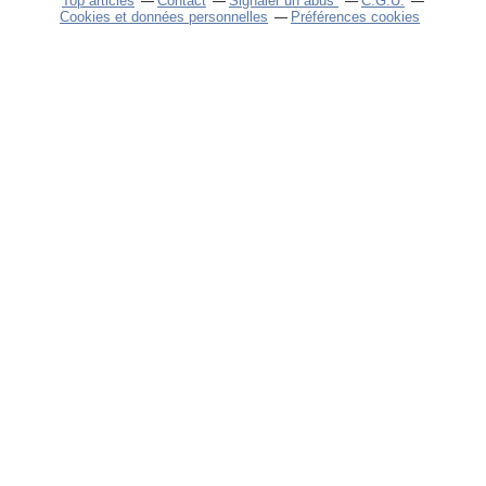
Top articles
Contact
Signaler un abus
C.G.U.
Cookies et données personnelles
Préférences cookies