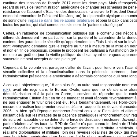
continue des tensions de l'année 2017 entre les deux pays. Mais rétrospectiv
regard du refus de l'administration américaine de changer ses schémas de pens
résistance de l'appareil d'Etat - et des démocrates - à suivre le Président Dona
entendait rencontrer le Président Kim Jong-un), la diplomatie atypique du numéro
impasse dans les relations bilatérales
de sortir d'une
et pour la paix dans cett
toutes les parties, qui était connue sous le nom de "patience stratégique".
Certes, en l'absence de communication publique sur le contenu des négociati
différends demeurent - en particulier, sur la portée et le calendrier de la dénu
contenu des garanties de sécurité qu'apporteraient les Etats-Unis et sur la levé
dont Pyongyang demande qu'elle s'opère au fur et à mesure de la mise en oe
et non en fin de processus, comme le proposent les partisans à Washington de l'
remettre au goût du jour la vieille politique du diktat ayant de vagues appare
souverain ne peut accepter de son plein gré.
Cependant, la volonté est partagée d'aller de l'avant pour tendre vers l'atteinte
sécurité collective et la dénucléarisation dans la péninsule coréenne, da
l'administration présidentielle américaine a désormais conscience qu'il sera lon
A ceux qui objecteront que, 18 ans plus tôt, un autre haut responsable nord-co
rok
), avait été reçu dans le Bureau Ovale, sans que ne s'enclenche alor
dénucléarisation et à la paix en Corée, il convient de répondre que le contex
l'administration Clinton était en fin de mandat et avait répondu favorablement
ne pas engager le futur président élu. Plus fondamentalement, les Nord-Corée
mesure de réaliser leur premier essai nucléaire - auquel ils ne devaient procéder
2006 - si bien qu'à l'époque nombreux étaient ceux, aux Etats-Unis et ailleur
(faisant déjà leur les mirages de la patience stratégique) l'effondrement d'un ré
de surcroît incapable de se doter d'une force de dissuasion nucléaire. Dix-sept 
paris s'étaient avérés faux : la RPD de Corée n'a pas connu le destin de l'Unio
coréens dotés d'armes nucléaires peuvent atteindre le territoire américain. 
réalisme diplomatique et militaire, loin des rêveries idéalistes de ceux qui s'éme
avec la victoire américaine dans la guerre froide, et qui explique qu'aujourd'h