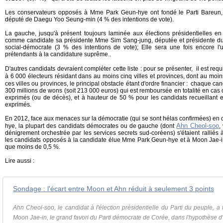
Les conservateurs opposés à Mme Park Geun-hye ont fondé le Parti Bareun,
député de Daegu Yoo Seung-min (4 % des intentions de vote).
La gauche, jusqu'à présent toujours laminée aux élections présidentielles 
comme candidate sa présidente Mme Sim Sang-jung, députée et présidente du Par
social-démocrate (3 % des intentions de vote); Elle sera une fois encore l
prétendants à la candidature suprême..
D'autres candidats devraient compléter cette liste : pour se présenter
,
il est re
à 6 000 électeurs résidant dans au moins cinq villes et provinces, dont au mo
:
ces villes ou provinces, le principal obstacle étant d'ordre financier
chaque can
300 millions de wons (soit 213 000 euros) qui est remboursée en totalité en cas
exprimés (ou de décès), et à hauteur de 50 % pour les candidats recueillant 
exprimés.
En 2012, face aux menaces sur la démocratie (qui se sont hélas confirmées) en
Ahn Cheol-soo
hye, la plupart des candidats démocrates ou de gauche (dont
,
dénigrement orchestrée par les services secrets sud-coréens) s'étaient ralliés
les candidats opposés à la candidate élue Mme Park Geun-hye et à Moon Jae-in,
que moins de 0,5 %.
Lire aussi :
Sondage : l'écart entre Moon et Ahn réduit à seulement 3 points
Ahn Cheol-soo, le candidat à l'élection présidentielle du Parti du peuple, a 
Moon Jae-in, le grand favori du Parti démocrate de Corée, dans l'hypothèse d'