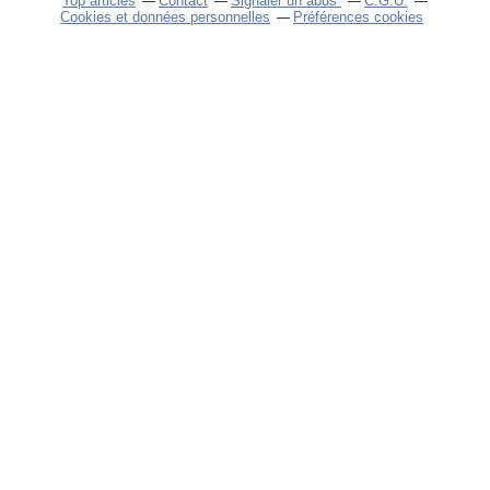
Top articles
Contact
Signaler un abus
C.G.U.
Cookies et données personnelles
Préférences cookies