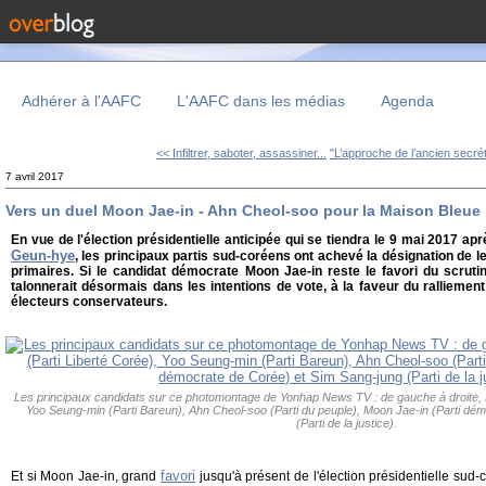
Adhérer à l'AAFC
L'AAFC dans les médias
Agenda
<< Infiltrer, saboter, assassiner...
"L’approche de l’ancien secrét
7 avril 2017
Vers un duel Moon Jae-in - Ahn Cheol-soo pour la Maison Bleue
En vue de l'élection présidentielle anticipée qui se tiendra le 9 mai 2017 ap
Geun-hye
, les principaux partis sud-coréens ont achevé la désignation de le
primaires. Si le candidat démocrate Moon Jae-in reste le favori du scrutin
talonnerait désormais dans les intentions de vote, à la faveur du rallieme
électeurs conservateurs.
Les principaux candidats sur ce photomontage de Yonhap News TV : de gauche à droite, 
Yoo Seung-min (Parti Bareun), Ahn Cheol-soo (Parti du peuple), Moon Jae-in (Parti dé
(Parti de la justice).
favori
Et si Moon Jae-in, grand
jusqu'à présent de l'élection présidentielle sud