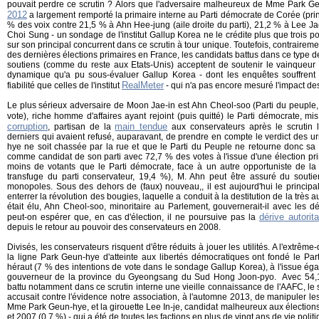
pouvait perdre ce scrutin ? Alors que l'adversaire malheureux de Mme Park 
2012
a largement remporté la primaire interne au Parti démocrate de Corée (princ
% des voix contre 21,5 % à Ahn Hee-jung (aile droite du parti), 21,2 % à Lee J
Choi Sung - un sondage de l'institut Gallup Korea ne le crédite plus que trois 
sur son principal concurrent dans ce scrutin à tour unique. Toutefois, contraireme
des dernières élections primaires en France, les candidats battus dans ce type d
soutiens (comme du reste aux Etats-Unis) acceptent de soutenir le vainqueur d
dynamique qu'a pu sous-évaluer Gallup Korea - dont les enquêtes souffrent 
RealMeter
fiabilité que celles de l'institut
- qui n'a pas encore mesuré l'impact des
Le plus sérieux adversaire de Moon Jae-in est Ahn Cheol-soo (Parti du peuple, 
vote), riche homme d'affaires ayant rejoint (puis quitté) le Parti démocrate, 
corruption
main tendue
, partisan de la
aux conservateurs après le scrutin l
derniers qui avaient refusé, auparavant, de prendre en compte le verdict des 
hye ne soit chassée par la rue et que le Parti du Peuple ne retourne donc sa 
comme candidat de son parti avec 72,7 % des votes à l'issue d'une élection prim
moins de votants que le Parti démocrate, face à un autre opportuniste de la
transfuge du parti conservateur, 19,4 %), M. Ahn peut être assuré du souti
monopoles. Sous des dehors de (faux) nouveau,, il est aujourd'hui le principa
enterrer la révolution des bougies, laquelle a conduit à la destitution de la très 
était élu, Ahn Cheol-soo, minoritaire au Parlement, gouvernerait-il avec les 
dérive autorit
peut-on espérer que, en cas d'élection, il ne poursuive pas la
depuis le retour au pouvoir des conservateurs en 2008.
Divisés, les conservateurs risquent d'être réduits à jouer les utilités. A l'extrême
la ligne Park Geun-hye d'atteinte aux libertés démocratiques ont fondé le Par
héraut (7 % des intentions de vote dans le sondage Gallup Korea), à l'issue éga
gouverneur de la province du Gyeongsang du Sud Hong Joon-pyo. Avec 54,
battu notamment dans ce scrutin interne une vieille connaissance de l'AAFC, le 
accusait contre l'évidence notre association, à l'automne 2013, de manipuler le
Mme Park Geun-hye, et la girouette Lee In-je, candidat malheureux aux élections
et 2007 (0,7 %) - qui a été de toutes les factions en plus de vingt ans de vie politi