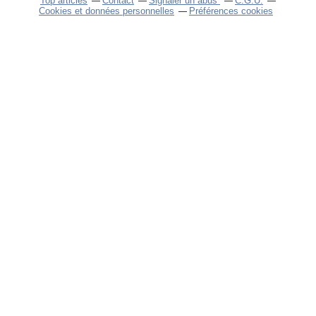
Top articles
Contact
Signaler un abus
C.G.U.
Cookies et données personnelles
Préférences cookies