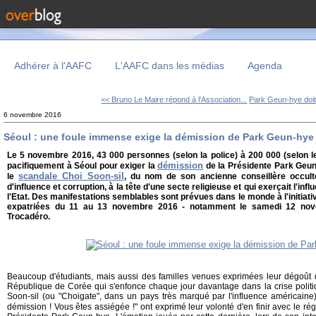
Adhérer à l'AAFC
L'AAFC dans les médias
Agenda
<< Bruno Le Maire répond à l'Association...
Park Geun-hye doit 
6 novembre 2016
Séoul : une foule immense exige la démission de Park Geun-hye
Le 5 novembre 2016, 43 000 personnes (selon la police) à 200 000 (selon l
démission
pacifiquement à Séoul pour exiger la
de la Présidente Park Geun-
scandale Choi Soon-sil
le
, du nom de son ancienne conseillère occult
d'influence et corruption, à la tête d'une secte religieuse et qui exerçait l'inf
l'Etat. Des manifestations semblables sont prévues dans le monde à l'initi
expatriées du 11 au 13 novembre 2016 - notamment le samedi 12 nov
Trocadéro.
Beaucoup d'étudiants, mais aussi des familles venues exprimées leur dégoût du
République de Corée qui s'enfonce chaque jour davantage dans la crise polit
Soon-sil (ou "Choigate", dans un pays très marqué par l'influence américain
démission ! Vous êtes assiégée !" ont exprimé leur volonté d'en finir avec le r