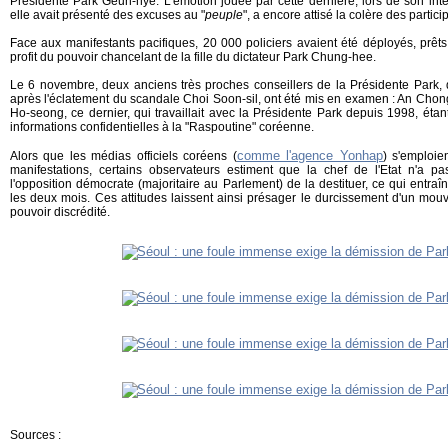
Présidente Park Geun-hye. L'émotion jouée par cette dernière, lors de son inter
elle avait présenté des excuses au "
peuple
", a encore attisé la colère des partici
Face aux manifestants pacifiques, 20 000 policiers avaient été déployés, prêt
profit du pouvoir chancelant de la fille du dictateur Park Chung-hee.
Le 6 novembre, deux anciens très proches conseillers de la Présidente Park, 
après l'éclatement du scandale Choi Soon-sil, ont été mis en examen : An Ch
Ho-seong, ce dernier, qui travaillait avec la Présidente Park depuis 1998, éta
informations confidentielles à la "Raspoutine" coréenne.
comme l'agence Yonhap
Alors que les médias officiels coréens (
) s'emploie
manifestations, certains observateurs estiment que la chef de l'Etat n'a pas
l'opposition démocrate (majoritaire au Parlement) de la destituer, ce qui entraî
les deux mois. Ces attitudes laissent ainsi présager le durcissement d'un mou
pouvoir discrédité.
Sources :