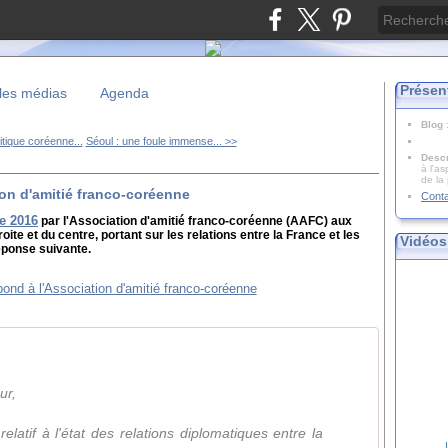
Présen
les médias
Agenda
Blog
itique coréenne...
Séoul : une foule immense... >>
Descr
à l'as
de la
ion d'amitié franco-coréenne
Cont
re 2016
par l'Association d'amitié franco-coréenne (AAFC) aux
roite et du centre, portant sur les relations entre la France et les
Vidéos
éponse suivante.
ur,
relatif à l'état des relations diplomatiques entre la