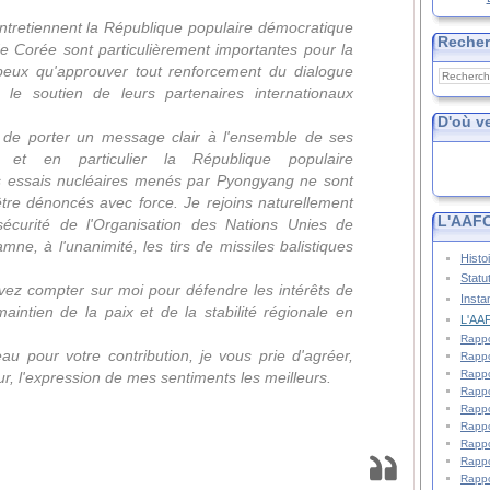
'entretiennent la République populaire démocratique
Reche
e Corée sont particulièrement importantes pour la
e peux qu'approuver tout renforcement du dialogue
le soutien de leurs partenaires internationaux
D'où v
t de porter un message clair à l'ensemble de ses
x, et en particulier la République populaire
s essais nucléaires menés par Pyongyang ne sont
tre dénoncés avec force. Je rejoins naturellement
L'AAFC
sécurité de l'Organisation des Nations Unies de
ne, à l'unanimité, les tirs de missiles balistiques
Histo
Statu
vez compter sur moi pour défendre les intérêts de
Insta
intien de la paix et de la stabilité régionale en
L'AAF
Rappo
u pour votre contribution, je vous prie d'agréer,
Rappo
Rappo
 l'expression de mes sentiments les meilleurs.
Rappo
Rappo
Rappo
Rappo
Rappo
Rappo