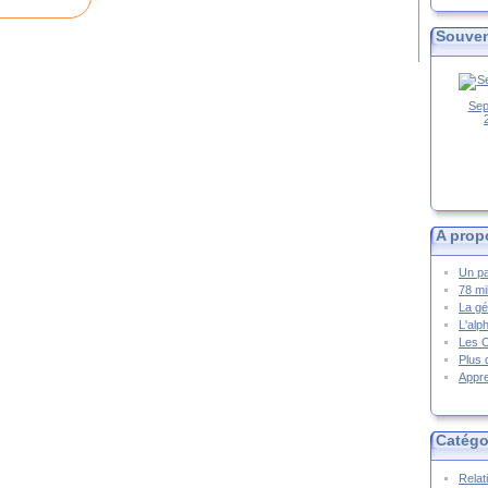
Souven
Sep
A prop
Un pa
78 mi
La gé
L'alp
Les 
Plus 
Appre
Catégo
Relat