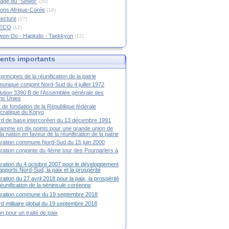
age du "Sewol"
(20)
ions Afrique-Corée
(18)
tecture
(17)
RECO
(12)
won-Do - Hapkido - Taekkyon
(12)
nts importants
principes de la réunification de la patrie
niqué conjoint Nord-Sud du 4 juillet 1972
ution 3390 B de l'Assemblée générale des
ns Unies
t de fondation de la République fédérale
ratique du Koryo
d de base intercoréen du 13 décembre 1991
amme en dix points pour une grande union de
la nation en faveur de la réunification de la patrie
ration commune Nord-Sud du 15 juin 2000
ration conjointe du 4ème tour des Pourparlers à
ration du 4 octobre 2007 pour le développement
apports Nord-Sud, la paix et la prospérité
ration du 27 avril 2018 pour la paix, la prospérité
 réunification de la péninsule coréenne
aration commune du 19 septembre 2018
d militaire global du 19 septembre 2018
ion pour un traité de paix