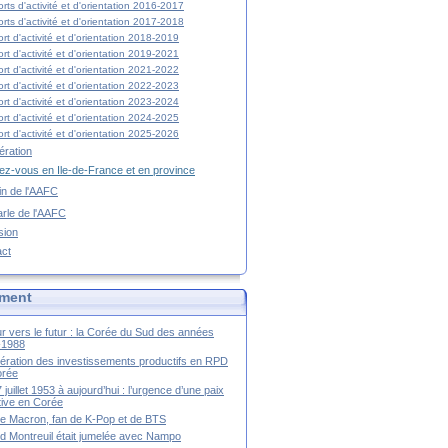
rts d'activité et d'orientation 2016-2017
rts d'activité et d'orientation 2017-2018
rt d'activité et d'orientation 2018-2019
rt d'activité et d'orientation 2019-2021
rt d'activité et d'orientation 2021-2022
rt d'activité et d'orientation 2022-2023
rt d'activité et d'orientation 2023-2024
rt d'activité et d'orientation 2024-2025
rt d'activité et d'orientation 2025-2026
ration
z-vous en Ile-de-France et en province
tin de l'AAFC
rle de l'AAFC
sion
act
ment
r vers le futur : la Corée du Sud des années
-1988
ération des investissements productifs en RPD
orée
 juillet 1953 à aujourd’hui : l’urgence d’une paix
itive en Corée
tte Macron, fan de K-Pop et de BTS
 Montreuil était jumelée avec Nampo