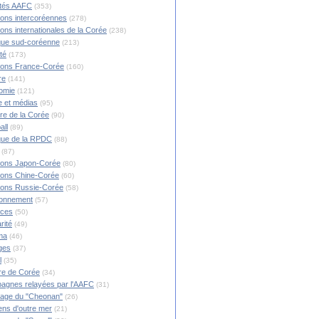
ités AAFC
(353)
ions intercoréennes
(278)
ions internationales de la Corée
(238)
ique sud-coréenne
(213)
té
(173)
ions France-Corée
(160)
re
(141)
omie
(121)
 et médias
(95)
ire de la Corée
(90)
all
(89)
ique de la RPDC
(88)
(87)
ions Japon-Corée
(80)
ions Chine-Corée
(60)
ions Russie-Corée
(58)
ronnement
(57)
nces
(50)
rité
(49)
ma
(46)
ges
(37)
l
(35)
re de Corée
(34)
agnes relayées par l'AAFC
(31)
rage du "Cheonan"
(26)
ns d'outre mer
(21)