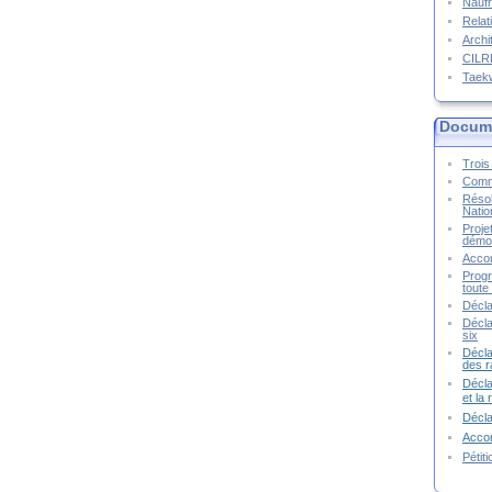
Naufr
Relat
Archi
CIL
Taek
Docume
Trois 
Commu
Résol
Natio
Proje
démoc
Accor
Progr
toute 
Décla
Décla
six
Décla
des r
Décla
et la
Décl
Accor
Pétit