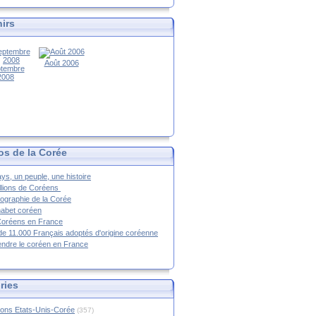
irs
Août 2006
tembre
2008
os de la Corée
ys, un peuple, une histoire
llions de Coréens
ographie de la Corée
habet coréen
Coréens en France
de 11.000 Français adoptés d'origine coréenne
ndre le coréen en France
ries
ions Etats-Unis-Corée
(357)