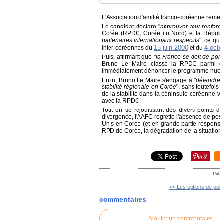
L'Association d'amitié franco-coréenne rem
Le candidat déclare "
approuver tout renfo
Corée (RPDC, Corée du Nord) et la Républ
partenaires internationaux respectifs
", ce q
15 juin 2000
4 oct
inter-coréennes
du
et du
Puis, affirmant que "
la France se doit de po
Bruno Le Maire classe la RPDC parmi ce
immédiatement dénoncer le programme nucl
Enfin, Bruno Le Maire s'engage à "
défendre 
stabilité régionale en Corée
", sans toutefois
de la stabilité dans la péninsule coréenne 
avec la RPDC.
Tout en se réjouissant des divers points 
divergence, l'AAFC
regrette l'absence de pos
Unis en Corée (et en grande partie respons
RPD de Corée, la dégradation de la situatio
Pub
<< Les options de pol
commentaires
Ajouter un commentaire