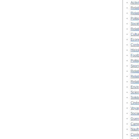
Activ
Relat
Relat
Polit
Socié
Relat
Cultu
Econ
Corée
Histo
Footb
Polit
Sport
Relat
Relat
Relat
Envi
Scie
Solida
Ciné
Voya
Socia
Guer
Camp
Nauf
Corée