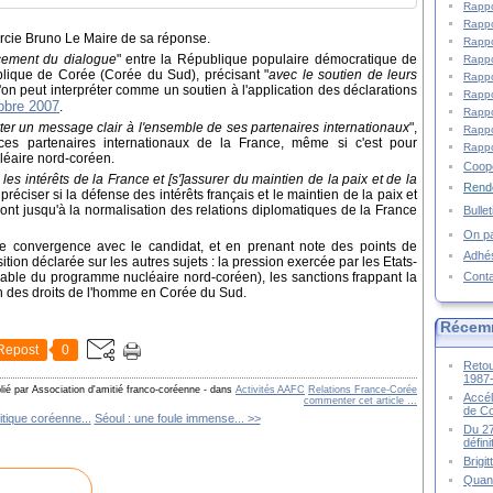
Rappo
Rappo
ercie Bruno Le Maire de sa réponse.
Rappo
rcement du dialogue
" entre la République populaire démocratique de
Rappo
ique de Corée (Corée du Sud), précisant "
avec le soutien de leurs
Rappo
u'on peut interpréter comme un soutien à l'application des déclarations
Rappo
obre 2007
.
Rappo
rter un message clair à l'ensemble de ses partenaires internationaux
",
Rappo
s partenaires internationaux de la France, même si c'est pour
Rappo
éaire nord-coréen.
Coopé
les intérêts de la France et [s']assurer du maintien de la paix et de la
Rende
 préciser si la défense des intérêts français et le maintien de la paix et
vont jusqu'à la normalisation des relations diplomatiques de la France
Bulle
On pa
de convergence avec le candidat, et en prenant note des points de
Adhé
ition déclarée sur les autres sujets : la pression exercée par les Etats-
Cont
able du programme nucléaire nord-coréen), les sanctions frappant la
n des droits de l'homme en Corée du Sud.
Récem
Repost
0
Retou
1987
lié par Association d'amitié franco-coréenne
-
dans
Activités AAFC
Relations France-Corée
Accél
commenter cet article
…
de C
itique coréenne...
Séoul : une foule immense... >>
Du 27
défin
Brigi
Quand