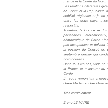
France et la Corée du Nord.
Les relations bilatérales qu
de Corée et la République d
stabilité régionale et je n
entre les deux pays, avec 
respectifs.
Toutefois, la France se doi
partenaires internationau
démocratique de Corée : le
pas acceptables et doivent ê
la position du Conseil de 
septembre dernier qui condam
nord-coréens.
Dans tous les cas, vous pou
la France et m'assurer du ma
Corée.
En vous remerciant à nouvea
chère Madame, cher Monsieur,
Très cordialement,
Bruno LE MAIRE