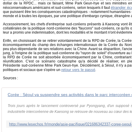
dollar de la RPDC... mais ce faisant, Mme Park Geun-hye et ses ministres ent
étrangler é
néoconservateurs américains et sud-coréens, selon lesquels il faut
que puissent être les conséquences catastrophiques - notamment humanitaires -
monde et à toutes les époques, par une politique d'embargo cynique, étrangère a
Accessoirement, les chefs d'entreprise sud-coréens présents à Kaesong vont être
collatérales de la politique nord-coréenne des "faucons" sud-coréens, ce qu'ils
leur a promis une indemnisation, dont les modalités et le montant n'ont évidemm
Enfin, en choisissant de se retirer volontairement de la RPD de Corée, la Coré
économiquement du champ des échanges internationaux de la Corée du Nord, 
peu plus dépendante de ses relations avec la Chine. Avant sa disparition, l'anc
jung, à l'origine de la politique sud-coréenne du "rayon de soleil" d'ouverture au
la RPD de Corée ne soit absorbée économiquement par la Chine, contrariant a
réunification. C'est ce scénario catastrophe qu'a décidé de réaliser, en p
Présidente sud-coréenne Mme Park Geun-hye. Décidément, à Séoul, il n'y a pa
retour vers le passé
politiques et sociaux que s'opère un
.
Sources :
Corée : Séoul va suspendre ses activités dans le parc intercorée
Trois jours après le lancement controversé par Pyongyang, d'un supposé sa
industrielle intercoréenne de Kaesong se retrouve de nouveau au cœur des ten