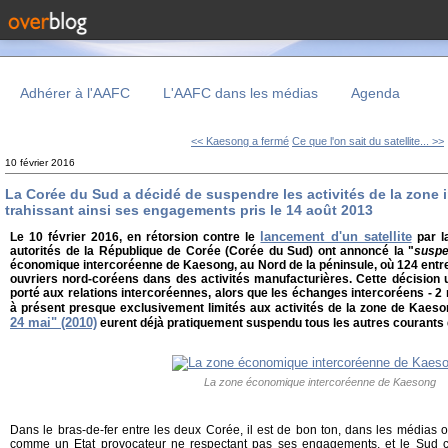
Adhérer à l'AAFC
L'AAFC dans les médias
Agenda
<< Kaesong a fermé
Ce que l'on sait du satellite... >>
10 février 2016
La Corée du Sud a décidé de suspendre les activités de la zone
trahissant ainsi ses engagements pris le 14 août 2013
lancement d'un satellite
Le 10 février 2016, en rétorsion contre le
par la
autorités de la République de Corée (Corée du Sud) ont annoncé la "
suspe
économique intercoréenne de Kaesong, au Nord de la péninsule, où 124 entr
ouvriers nord-coréens dans des activités manufacturières. Cette décision 
porté aux relations intercoréennes, alors que les échanges intercoréens - 2 m
à présent presque exclusivement limités aux activités de la zone de Kaeso
24 mai" (2010)
eurent déjà pratiquement suspendu tous les autres courants
La zone économique intercoréenne de Kaesong
Dans le bras-de-fer entre les deux Corée, il est de bon ton, dans les médias 
comme un Etat provocateur ne respectant pas ses engagements, et le Sud 