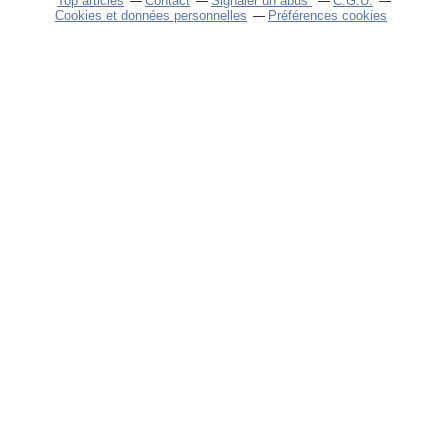
Top articles
Contact
Signaler un abus
C.G.U.
Cookies et données personnelles
Préférences cookies