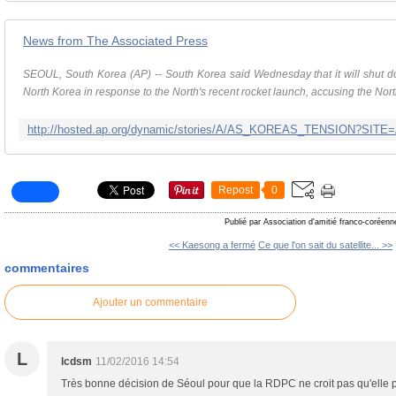
News from The Associated Press
SEOUL, South Korea (AP) -- South Korea said Wednesday that it will shut dow
North Korea in response to the North's recent rocket launch, accusing the North
Repost
0
Publié par Association d'amitié franco-coréenn
<< Kaesong a fermé
Ce que l'on sait du satellite... >>
commentaires
Ajouter un commentaire
L
lcdsm
11/02/2016 14:54
Très bonne décision de Séoul pour que la RDPC ne croit pas qu'elle pe