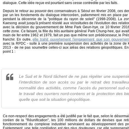
dialogue. Cette idée reçue est pourtant sans cesse contredite par les faits.
Depuis le retour au pouvoir des conservateurs à Séoul en février 2008, ces de
par un les fondements du dialogue intercoréen, patiemment mis en place par
pendant la décennie de la "politique du rayon de soleil" (1998-2008). La z
Kaesong avait jusqu'à présent résisté aux vicissitudes de l'évolution des relatio
avec la décision du gouvernement de Mme Park Geun-hye, ce 10 février 2016
cette zone. Ce faisant, la fille du très auritaire général Park Chung-hee, qui av
main de fer entre 1962 et 1979, fait un pas que même son prédécesseur, le Pré
elle trahit ouvertement l'engagement que son gouvernem
franchir. En outre,
avec la RPDC - suite à une première suspension des activités de la zone de
2013 - de ne pas soumettre celles-ci aux aléas des relations géopolitiques. En e
point 1 :
Le Sud et le Nord tâchent de ne pas répéter une suspens
l’interdiction de son accès ou par le retrait des travailleu
normalité des activités, comme l’accès du personnel sud-
le travail des ouvriers nord-coréens et la protection des bi
quelle que soit la situation géopolitique.
Ce non-respect des engagements a été justifié par le fait que, selon le désorm
coréen de la "Réunification", les 100 millions de dollars de devises que re
fonctionnement du complexe industriel serviraient au développement des pro
Evidemment, une telle corrélation est des plus douteuses, car elle supposerait 