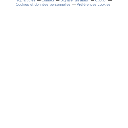
Top articles
Contact
Signaler un abus
C.G.U.
Cookies et données personnelles
Préférences cookies