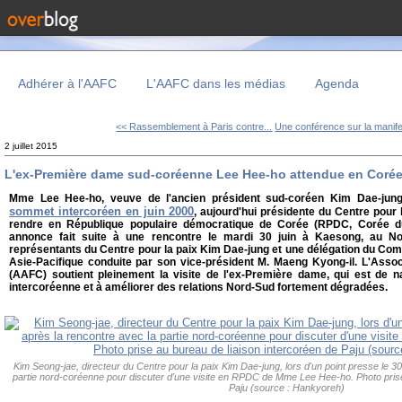
Adhérer à l'AAFC
L'AAFC dans les médias
Agenda
<< Rassemblement à Paris contre...
Une conférence sur la manifes
2 juillet 2015
L'ex-Première dame sud-coréenne Lee Hee-ho attendue en Coré
Mme Lee Hee-ho, veuve de l'ancien président sud-coréen Kim Dae-jung 
sommet intercoréen en juin 2000
, aujourd'hui présidente du Centre pour 
rendre en République populaire démocratique de Corée (RPDC, Corée du 
annonce fait suite à une rencontre le mardi 30 juin à Kaesong, au No
représentants du Centre pour la paix Kim Dae-jung et une délégation du Comi
Asie-Pacifique conduite par son vice-président M. Maeng Kyong-il. L'Assoc
(AAFC) soutient pleinement la visite de l'ex-Première dame, qui est de n
intercoréenne et à améliorer des relations Nord-Sud fortement dégradées.
Kim Seong-jae, directeur du Centre pour la paix Kim Dae-jung, lors d'un point presse le 30
partie nord-coréenne pour discuter d'une visite en RPDC de Mme Lee Hee-ho. Photo prise
Paju (source : Hankyoreh)