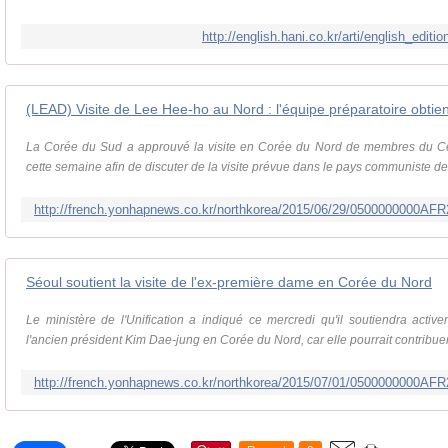
http://english.hani.co.kr/arti/english_edit
(LEAD) Visite de Lee Hee-ho au Nord : l'équipe préparatoire obtient
La Corée du Sud a approuvé la visite en Corée du Nord de membres du Ce
cette semaine afin de discuter de la visite prévue dans le pays communiste de 
http://french.yonhapnews.co.kr/northkorea/2015/06/29/0500000000
Séoul soutient la visite de l'ex-première dame en Corée du Nord
Le ministère de l'Unification a indiqué ce mercredi qu'il soutiendra activ
l'ancien président Kim Dae-jung en Corée du Nord, car elle pourrait contribuer
http://french.yonhapnews.co.kr/northkorea/2015/07/01/0500000000