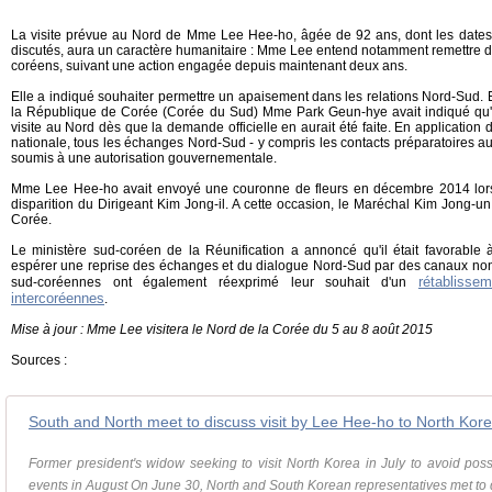
La visite prévue au Nord de Mme Lee Hee-ho, âgée de 92 ans, dont les dates et
discutés, aura un caractère humanitaire : Mme Lee entend notamment remettre d
coréens, suivant une action engagée depuis maintenant deux ans.
Elle a indiqué souhaiter permettre un apaisement dans les relations Nord-Sud. 
la République de Corée (Corée du Sud) Mme Park Geun-hye avait indiqué qu'
visite au Nord dès que la demande officielle en aurait été faite. En application 
nationale, tous les échanges Nord-Sud - y compris les contacts préparatoires 
soumis à une autorisation gouvernementale.
Mme Lee Hee-ho avait envoyé une couronne de fleurs en décembre 2014 lors 
disparition du Dirigeant Kim Jong-il. A cette occasion, le Maréchal Kim Jong-un
Corée.
Le ministère sud-coréen de la Réunification a annoncé qu'il était favorable à 
espérer une reprise des échanges et du dialogue Nord-Sud par des canaux no
rétablisse
sud-coréennes ont également réexprimé leur souhait d'un
intercoréennes
.
Mise à jour : Mme Lee visitera le Nord de la Corée du 5 au 8 août 2015
Sources :
South and North meet to discuss visit by Lee Hee-ho to North Kor
Former president's widow seeking to visit North Korea in July to avoid poss
events in August On June 30, North and South Korean representatives met to di