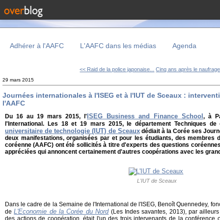
Adhérer à l'AAFC
L'AAFC dans les médias
Agenda
<< Raid de la police japonaise...
Cinq ans après le naufrage
29 mars 2015
Journées internationales à l'ISEG et à l'IUT de Sceaux : interve
l'AAFC
ISEG Business and Finance School
Du 16 au 19 mars 2015, l'
, à P
l'International. Les 18 et 19 mars 2015, le département Techniques de 
universitaire de technologie (IUT) de Sceaux
dédiait à la Corée ses Journ
deux manifestations, organisées par et pour les étudiants, des membres de
coréenne (AAFC) ont été sollicités à titre d'experts des questions coréennes,
appréciées qui annoncent certainement d'autres coopérations avec les grand
L'IUT de Sceaux
Dans le cadre de la Semaine de l'International de l'ISEG, Benoît Quennedey, fon
L'Economie de la Corée du Nord
de
(Les Indes savantes, 2013), par ailleur
des actions de coopération, était l'un des trois intervenants de la conférence 