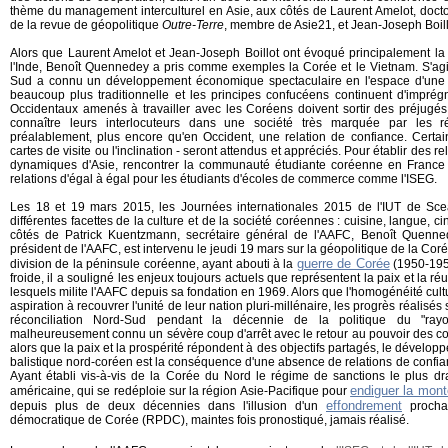
thème du management interculturel en Asie, aux côtés de Laurent Amelot, doctor
de la revue de géopolitique
Outre-Terre
, membre de Asie21, et Jean-Joseph Boill
Alors que Laurent Amelot et Jean-Joseph Boillot ont évoqué principalement la
l'Inde, Benoît Quennedey a pris comme exemples la Corée et le Vietnam. S'agis
Sud a connu un développement économique spectaculaire en l'espace d'une gé
beaucoup plus traditionnelle et les principes confucéens continuent d'imprégn
Occidentaux amenés à travailler avec les Coréens doivent sortir des préjugé
connaître leurs interlocuteurs dans une société très marquée par les rés
préalablement, plus encore qu'en Occident, une relation de confiance. Cert
cartes de visite ou l'inclination - seront attendus et appréciés. Pour établir des r
dynamiques d'Asie, rencontrer la communauté étudiante coréenne en France o
relations d'égal à égal pour les étudiants d'écoles de commerce comme l'ISEG.
Les 18 et 19 mars 2015, les Journées internationales 2015 de l'IUT de Sce
différentes facettes de la culture et de la société coréennes : cuisine, langue, 
côtés de Patrick Kuentzmann, secrétaire général de l'AAFC, Benoît Quenned
président de l'AAFC, est intervenu le jeudi 19 mars sur la géopolitique de la Cor
guerre de Corée
division de la péninsule coréenne, ayant abouti à la
(1950-195
froide, il a souligné les enjeux toujours actuels que représentent la paix et la ré
lesquels milite l'AAFC depuis sa fondation en 1969. Alors que l'homogénéité cul
aspiration à recouvrer l'unité de leur nation pluri-millénaire, les progrès réalisés
réconciliation Nord-Sud pendant la décennie de la politique du "ray
malheureusement connu un sévère coup d'arrêt avec le retour au pouvoir des con
alors que la paix et la prospérité répondent à des objectifs partagés, le dével
balistique nord-coréen est la conséquence d'une absence de relations de confian
Ayant établi vis-à-vis de la Corée du Nord le régime de sanctions le plus 
endiguer la mont
américaine, qui se redéploie sur la région Asie-Pacifique pour
effondrement
depuis plus de deux décennies dans l'illusion d'un
prochai
démocratique de Corée (RPDC), maintes fois pronostiqué, jamais réalisé.