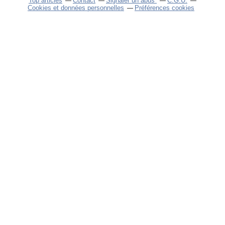
Top articles
Contact
Signaler un abus
C.G.U.
Cookies et données personnelles
Préférences cookies