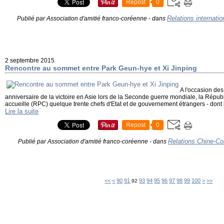
Repost
0
Relations internati
Publié par Association d'amitié franco-coréenne
-
dans
2 septembre 2015
Rencontre au sommet entre Park Geun-hye et Xi Jinping
A l'occasion de
anniversaire de la victoire en Asie lors de la Seconde guerre mondiale, la Répu
accueille (RPC) quelque trente chefs d'Etat et de gouvernement étrangers - dont 
Lire la suite
Repost
0
Relations Chine-Co
Publié par Association d'amitié franco-coréenne
-
dans
10
20
30
40
50
60
70
80
200
<<
<
90
91
93
94
95
96
97
98
99
100
>
>>
92