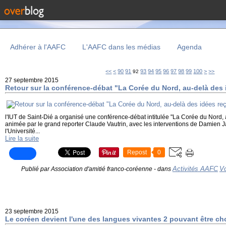
Adhérer à l'AAFC
L'AAFC dans les médias
Agenda
10
20
30
40
50
60
70
80
200
<<
<
90
91
93
94
95
96
97
98
99
100
>
>>
92
27 septembre 2015
Retour sur la conférence-débat "La Corée du Nord, au-delà des
l'IUT de Saint-Dié a organisé une conférence-débat intitulée "La Corée du Nord,
animée par le grand reporter Claude Vautrin, avec les interventions de Damien 
l'Université...
Lire la suite
Repost
0
Activités AAFC
V
Publié par Association d'amitié franco-coréenne
-
dans
23 septembre 2015
Le coréen devient l'une des langues vivantes 2 pouvant être cho