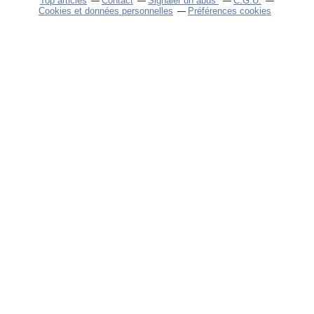
Top articles
Contact
Signaler un abus
C.G.U.
Cookies et données personnelles
Préférences cookies