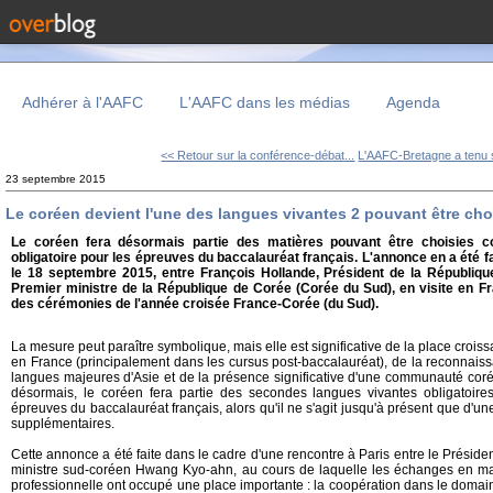
Adhérer à l'AAFC
L'AAFC dans les médias
Agenda
<< Retour sur la conférence-débat...
L'AAFC-Bretagne a tenu s
23 septembre 2015
Le coréen devient l'une des langues vivantes 2 pouvant être cho
Le coréen fera désormais partie des matières pouvant être choisies 
obligatoire pour les épreuves du baccalauréat français. L'annonce en a été fa
le 18 septembre 2015, entre François Hollande, Président de la Républiqu
Premier ministre de la République de Corée (Corée du Sud), en visite en F
des cérémonies de l'année croisée France-Corée (du Sud).
La mesure peut paraître symbolique, mais elle est significative de la place croi
en France (principalement dans les cursus post-baccalauréat), de la reconnai
langues majeures d'Asie et de la présence significative d'une communauté coré
désormais, le coréen fera partie des secondes langues vivantes obligatoire
épreuves du baccalauréat français, alors qu'il ne s'agit jusqu'à présent que d'un
supplémentaires.
Cette annonce a été faite dans le cadre d'une rencontre à Paris entre le Préside
ministre sud-coréen Hwang Kyo-ahn, au cours de laquelle les échanges en mat
professionnelle ont occupé une place importante : la coopération dans le domain