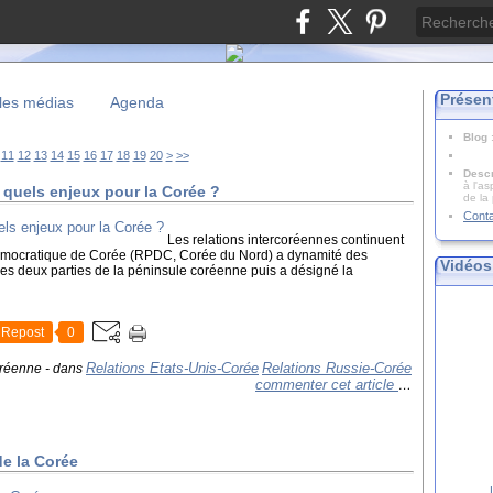
Présen
les médias
Agenda
Blog
30
40
50
60
70
80
90
100
200
11
12
13
14
15
16
17
18
19
20
>
>>
Descr
à l'as
: quels enjeux pour la Corée ?
de la
Cont
Les relations intercoréennes continuent
démocratique de Corée (RPDC, Corée du Nord) a dynamité des
Vidéos
 les deux parties de la péninsule coréenne puis a désigné la
Repost
0
Relations Etats-Unis-Corée
Relations Russie-Corée
oréenne
-
dans
commenter cet article
…
de la Corée