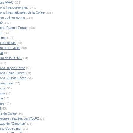
ités AAFC
(353)
ions intercoréennes
(278)
ions internationales de la Corée
(238)
ique sud-coréenne
(213)
té
(173)
ions France-Corée
(160)
re
(141)
omie
(121)
 et médias
(95)
ire de la Corée
(90)
all
(89)
ique de la RPDC
(88)
(87)
ions Japon-Corée
(80)
ions Chine-Corée
(60)
ions Russie-Corée
(58)
ronnement
(57)
nces
(50)
rité
(49)
ma
(46)
ges
(37)
l
(35)
re de Corée
(34)
agnes relayées par l'AAFC
(31)
rage du "Cheonan"
(26)
ns d'outre mer
(21)