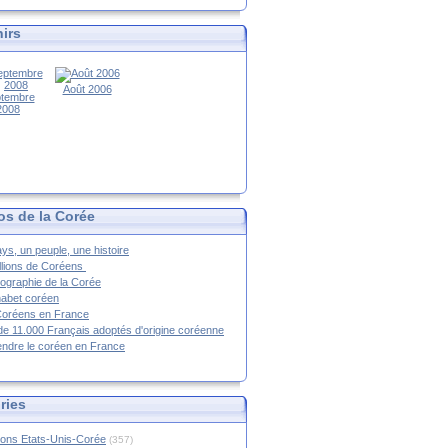
irs
Août 2006
tembre
2008
os de la Corée
ys, un peuple, une histoire
llions de Coréens
ographie de la Corée
habet coréen
Coréens en France
de 11.000 Français adoptés d'origine coréenne
ndre le coréen en France
ries
ions Etats-Unis-Corée
(357)