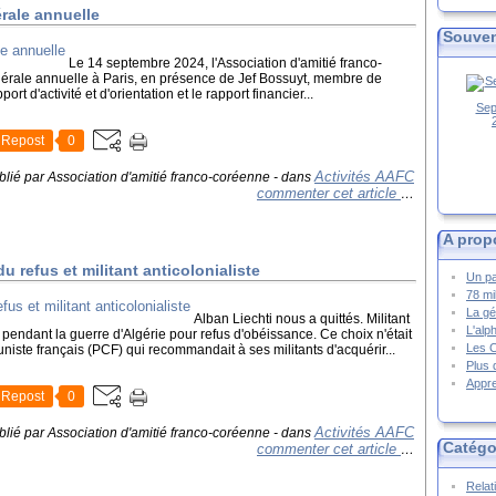
rale annuelle
Souven
Le 14 septembre 2024, l'Association d'amitié franco-
rale annuelle à Paris, en présence de Jef Bossuyt, membre de
rt d'activité et d'orientation et le rapport financier...
Sep
Repost
0
Activités AAFC
blié par Association d'amitié franco-coréenne
-
dans
commenter cet article
…
A prop
du refus et militant anticolonialiste
Un pa
78 mi
La gé
Alban Liechti nous a quittés. Militant
L'alp
endant la guerre d'Algérie pour refus d'obéissance. Ce choix n'était
Les 
niste français (PCF) qui recommandait à ses militants d'acquérir...
Plus 
Appre
Repost
0
Activités AAFC
blié par Association d'amitié franco-coréenne
-
dans
Catégo
commenter cet article
…
Relat