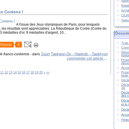
Naufr
Relat
Archi
es Coréens !
CIL
Taek
A l'issue des Jeux olympiques de Paris, pour lesquels
e, les résultats sont appréciables. La République de Corée (Corée du
médailles d'or, 9 médailles d'argent, 10...
Docume
Trois 
Repost
0
Commu
Résol
Sport
Taekwon-Do - Hapkido - Taekkyon
tié franco-coréenne
-
dans
Natio
commenter cet article
…
Proje
démoc
Accor
30
40
50
60
70
80
90
100
200
11
12
13
14
15
16
17
18
19
20
>
>>
Progr
toute 
Décla
Décla
six
Décla
des r
Décla
et la
Décl
Accor
Pétit