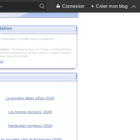
Connexion
+
Créer mon blog
tation
: Association d'amitié franco-coréenne
iption
: Soutenir la paix en Corée, conformément
piration légitime du peuple coréen et dans l’intérêt
 paix dans le monde
act
La première affaire d'État (2026)
Les femmes docteurs (2026)
Handicapés pongistes (2026)
Les nouvelles cités de Pyongyang (2026)