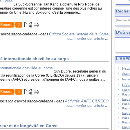
La Sud-Coréenne Han Kang a obtenu le Prix Nobel de
littérature coréenne est considérée comme l'une des plus riches au
Reche
omme Ko Un et Hwang Sok-yong, c'est la première...
Repost
0
D'où v
Culture
Société
Histoire de la Corée
d'amitié franco-coréenne
-
dans
commenter cet article
…
é internationale chevillée au corps
L'AAFC
Histo
Guy Dupré, secrétaire général du
Statu
 et la réunification de la Corée (CILRECO) depuis 1977 , ancien
oréenne (AAFC) et président d'honneur de l'AAFC, nous a quittés à...
Insta
L'AAF
Rappo
Repost
0
Rappo
Rappo
Activités AAFC
CILRECO
sociation d'amitié franco-coréenne
-
dans
Rappo
commenter cet article
…
Rappo
Rappo
Rappo
Rappo
eur et de longévité en Corée
Rappo