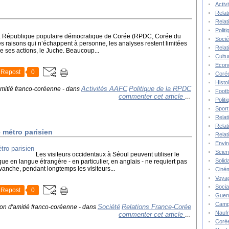
Activ
Relat
Relat
Polit
la République populaire démocratique de Corée (RPDC, Corée du
Socié
es raisons qui n’échappent à personne, les analyses restent limitées
Relat
de ses actions, le Juche. Beaucoup...
Cultu
Econ
Repost
0
Corée
Histo
Activités AAFC
Politique de la RPDC
amitié franco-coréenne
-
dans
Footb
commenter cet article
…
Polit
Sport
Relat
Relat
 métro parisien
Relat
Envi
Scie
Les visiteurs occidentaux à Séoul peuvent utiliser le
Solida
que en langue étrangère - en particulier, en anglais - ne requiert pas
vanche, pendant longtemps les visiteurs...
Ciné
Voya
Socia
Repost
0
Guer
Camp
Société
Relations France-Corée
ion d'amitié franco-coréenne
-
dans
Nauf
commenter cet article
…
Corée