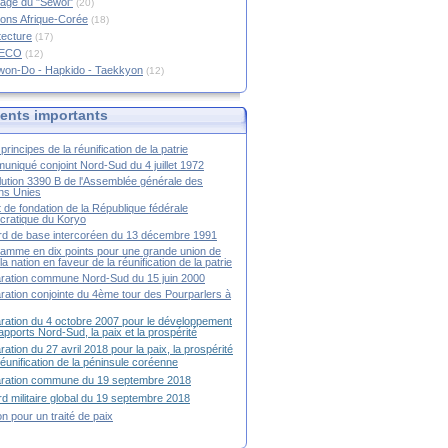
age du "Sewol"
(20)
ions Afrique-Corée
(18)
tecture
(17)
RECO
(12)
won-Do - Hapkido - Taekkyon
(12)
nts importants
principes de la réunification de la patrie
niqué conjoint Nord-Sud du 4 juillet 1972
ution 3390 B de l'Assemblée générale des
ns Unies
t de fondation de la République fédérale
ratique du Koryo
d de base intercoréen du 13 décembre 1991
amme en dix points pour une grande union de
la nation en faveur de la réunification de la patrie
ration commune Nord-Sud du 15 juin 2000
ration conjointe du 4ème tour des Pourparlers à
ration du 4 octobre 2007 pour le développement
apports Nord-Sud, la paix et la prospérité
ration du 27 avril 2018 pour la paix, la prospérité
 réunification de la péninsule coréenne
aration commune du 19 septembre 2018
d militaire global du 19 septembre 2018
ion pour un traité de paix