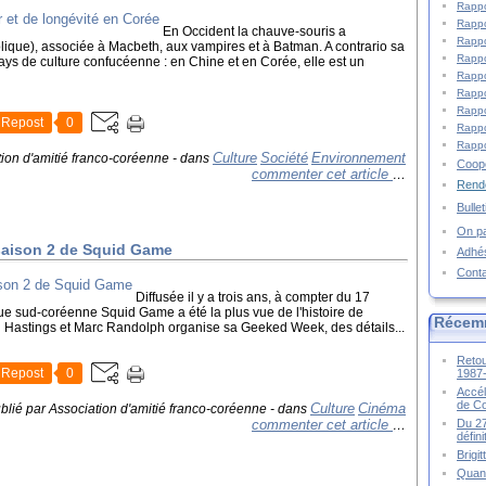
Rappo
Rappo
En Occident la chauve-souris a
Rappo
que), associée à Macbeth, aux vampires et à Batman. A contrario sa
Rappo
ays de culture confucéenne : en Chine et en Corée, elle est un
Rappo
Rappo
Rappo
Repost
0
Rappo
Rappo
Culture
Société
Environnement
tion d'amitié franco-coréenne
-
dans
Coopé
commenter cet article
…
Rende
Bulle
On pa
saison 2 de Squid Game
Adhé
Cont
Diffusée il y a trois ans, à compter du 17
ue sud-coréenne Squid Game a été la plus vue de l'histoire de
Récem
eed Hastings et Marc Randolph organise sa Geeked Week, des détails...
Retou
Repost
0
1987
Accél
de C
Culture
Cinéma
blié par Association d'amitié franco-coréenne
-
dans
commenter cet article
Du 27
…
défin
Brigi
Quand