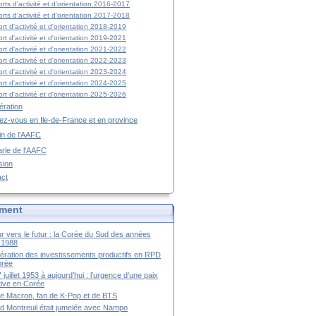
rts d'activité et d'orientation 2016-2017
rts d'activité et d'orientation 2017-2018
rt d'activité et d'orientation 2018-2019
rt d'activité et d'orientation 2019-2021
rt d'activité et d'orientation 2021-2022
rt d'activité et d'orientation 2022-2023
rt d'activité et d'orientation 2023-2024
rt d'activité et d'orientation 2024-2025
rt d'activité et d'orientation 2025-2026
ration
z-vous en Ile-de-France et en province
tin de l'AAFC
rle de l'AAFC
sion
act
ment
r vers le futur : la Corée du Sud des années
-1988
ération des investissements productifs en RPD
orée
 juillet 1953 à aujourd’hui : l’urgence d’une paix
itive en Corée
tte Macron, fan de K-Pop et de BTS
 Montreuil était jumelée avec Nampo