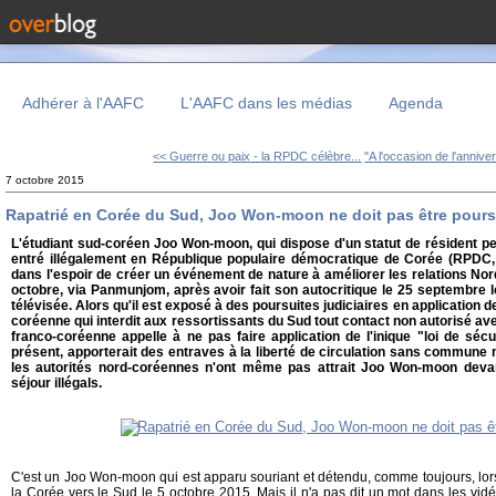
Adhérer à l'AAFC
L'AAFC dans les médias
Agenda
<< Guerre ou paix - la RPDC célèbre...
"A l'occasion de l'anniver
7 octobre 2015
Rapatrié en Corée du Sud, Joo Won-moon ne doit pas être poursu
L'étudiant sud-coréen Joo Won-moon, qui dispose d'un statut de résident pe
entré illégalement en République populaire démocratique de Corée (RPDC, 
dans l'espoir de créer un événement de nature à améliorer les relations Nord
octobre, via Panmunjom, après avoir fait son autocritique le 25 septembre 
télévisée. Alors qu'il est exposé à des poursuites judiciaires en application de
coréenne qui interdit aux ressortissants du Sud tout contact non autorisé ave
franco-coréenne appelle à ne pas faire application de l'inique "loi de sécu
présent, apporterait des entraves à la liberté de circulation sans commune
les autorités nord-coréennes n'ont même pas attrait Joo Won-moon devan
séjour illégals.
C'est un Joo Won-moon qui est apparu souriant et détendu, comme toujours, lor
la Corée vers le Sud le 5 octobre 2015. Mais il n'a pas dit un mot dans les vid