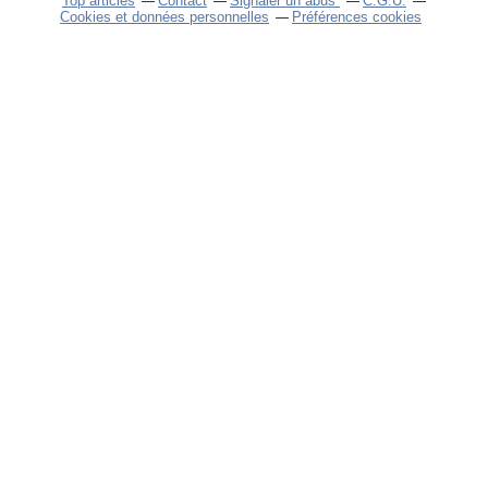
Top articles
Contact
Signaler un abus
C.G.U.
Cookies et données personnelles
Préférences cookies