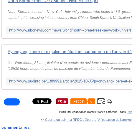
North Korea Frees NYU Student Held Since April
North Korea released a New York University student who holds a U.S. green
capturing him crossing into the country from China, South Korea's Unification Mi
Pyongyang libère et expulse un étudiant sud-coréen de l'universit
Joo Won-Moon, 21 ans, titulaire d'un permis de résidence permanente aux Et
(10h30 heure belge) le point de passage du village frontalier de Panmunjom, où
Repost
0
Publié par Association d'amitié franco-coréenne
-
dans
Rela
<< Guerre ou paix - la RPDC célèbre...
"A l'occasion de l'anniver
commentaires