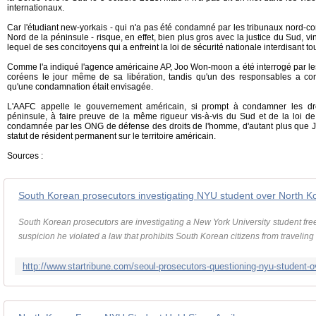
internationaux.
Car l'étudiant new-yorkais - qui n'a pas été condamné par les tribunaux nord-co
Nord de la péninsule - risque, en effet, bien plus gros avec la justice du Sud, vi
lequel de ses concitoyens qui a enfreint la loi de sécurité nationale interdisant to
Comme l'a indiqué l'agence américaine AP, Joo Won-moon a été interrogé par le
coréens le jour même de sa libération, tandis qu'un des responsables a con
qu'une condamnation était envisagée.
L'AAFC appelle le gouvernement américain, si prompt à condamner les d
péninsule, à faire preuve de la même rigueur vis-à-vis du Sud et de la loi d
condamnée par les ONG de défense des droits de l'homme, d'autant plus que J
statut de résident permanent sur le territoire américain.
Sources :
South Korean prosecutors investigating NYU student over North Ko
South Korean prosecutors are investigating a New York University student fre
suspicion he violated a law that prohibits South Korean citizens from traveling t
http://www.startribune.com/seoul-prosecutors-questioning-nyu-student-o