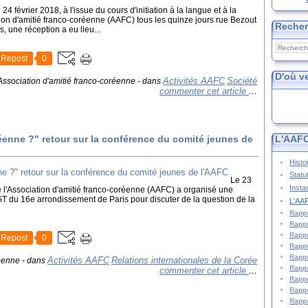
 24 février 2018, à l'issue du cours d'initiation à la langue et à la
tion d'amitié franco-coréenne (AAFC) tous les quinze jours rue Bezout
Reche
 une réception a eu lieu...
Repost
0
D'où v
Activités AAFC
Société
Association d'amitié franco-coréenne
-
dans
commenter cet article
…
éenne ?" retour sur la conférence du comité jeunes de
L'AAFC
Histo
Statu
Le 23
Insta
de l'Association d'amitié franco-coréenne (AAFC) a organisé une
T du 16e arrondissement de Paris pour discuter de la question de la
L'AAF
Rappo
Rappo
Rappo
Repost
0
Rappo
Rappo
Activités AAFC
Relations internationales de la Corée
réenne
-
dans
Rappo
commenter cet article
…
Rappo
Rappo
Rappo