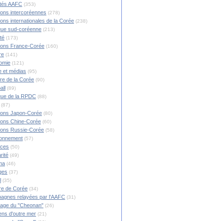
ités AAFC
(353)
ions intercoréennes
(278)
ions internationales de la Corée
(238)
ique sud-coréenne
(213)
té
(173)
ions France-Corée
(160)
re
(141)
omie
(121)
 et médias
(95)
ire de la Corée
(90)
all
(89)
ique de la RPDC
(88)
(87)
ions Japon-Corée
(80)
ions Chine-Corée
(60)
ions Russie-Corée
(58)
ronnement
(57)
nces
(50)
rité
(49)
ma
(46)
ges
(37)
l
(35)
re de Corée
(34)
agnes relayées par l'AAFC
(31)
rage du "Cheonan"
(26)
ns d'outre mer
(21)