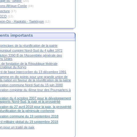
age du "Sewol"
(20)
ions Afrique-Corée
(18)
tecture
(17)
RECO
(12)
won-Do - Hapkido - Taekkyon
(12)
nts importants
principes de la réunification de la patrie
niqué conjoint Nord-Sud du 4 juillet 1972
ution 3390 B de l'Assemblée générale des
ns Unies
t de fondation de la République fédérale
ratique du Koryo
d de base intercoréen du 13 décembre 1991
amme en dix points pour une grande union de
la nation en faveur de la réunification de la patrie
ration commune Nord-Sud du 15 juin 2000
ration conjointe du 4ème tour des Pourparlers à
ration du 4 octobre 2007 pour le développement
apports Nord-Sud, la paix et la prospérité
ration du 27 avril 2018 pour la paix, la prospérité
 réunification de la péninsule coréenne
aration commune du 19 septembre 2018
d militaire global du 19 septembre 2018
ion pour un traité de paix