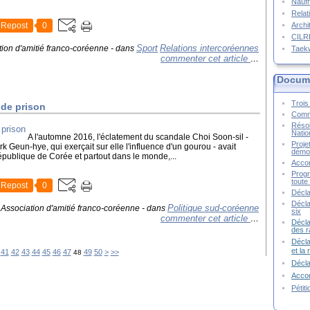
Naufr
Relat
Repost
0
Archi
CIL
Sport
Relations intercoréennes
tion d'amitié franco-coréenne
-
dans
Taek
commenter cet article
…
Docume
Trois 
 de prison
Commu
Résol
Natio
A l'automne 2016, l'éclatement du scandale Choi Soon-sil -
Proje
 Geun-hye, qui exerçait sur elle l'influence d'un gourou - avait
démoc
publique de Corée et partout dans le monde,...
Accor
Progr
toute 
Repost
0
Décla
Décla
Politique sud-coréenne
 Association d'amitié franco-coréenne
-
dans
six
commenter cet article
…
Décla
des r
Décla
et la
60
70
80
90
100
200
41
42
43
44
45
46
47
49
50
>
>>
48
Décl
Accor
Pétit