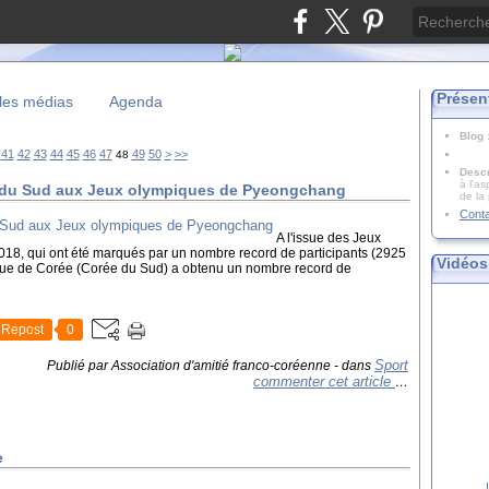
Présen
les médias
Agenda
Blog
60
70
80
90
100
200
41
42
43
44
45
46
47
49
50
>
>>
48
Descr
à l'as
e du Sud aux Jeux olympiques de Pyeongchang
de la
Cont
A l'issue des Jeux
018, qui ont été marqués par un nombre record de participants (2925
Vidéos
lique de Corée (Corée du Sud) a obtenu un nombre record de
Repost
0
Sport
Publié par Association d'amitié franco-coréenne
-
dans
commenter cet article
…
e