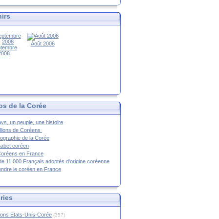
irs
Août 2006
tembre
2008
os de la Corée
ys, un peuple, une histoire
llions de Coréens
ographie de la Corée
habet coréen
Coréens en France
de 11.000 Français adoptés d'origine coréenne
ndre le coréen en France
ries
ions Etats-Unis-Corée
(357)