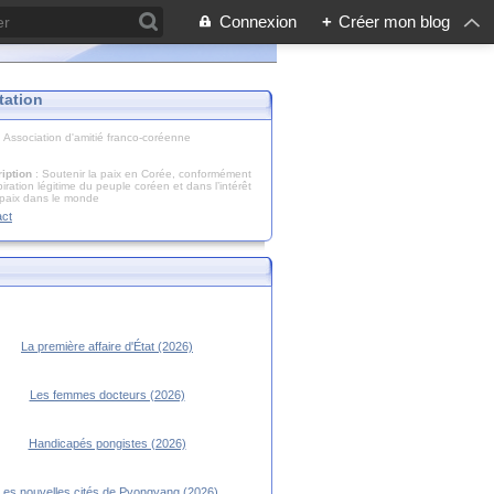
Connexion
+
Créer mon blog
tation
: Association d'amitié franco-coréenne
iption
: Soutenir la paix en Corée, conformément
piration légitime du peuple coréen et dans l’intérêt
 paix dans le monde
act
La première affaire d'État (2026)
Les femmes docteurs (2026)
Handicapés pongistes (2026)
Les nouvelles cités de Pyongyang (2026)