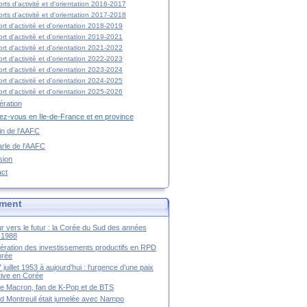
rts d'activité et d'orientation 2016-2017
rts d'activité et d'orientation 2017-2018
rt d'activité et d'orientation 2018-2019
rt d'activité et d'orientation 2019-2021
rt d'activité et d'orientation 2021-2022
rt d'activité et d'orientation 2022-2023
rt d'activité et d'orientation 2023-2024
rt d'activité et d'orientation 2024-2025
rt d'activité et d'orientation 2025-2026
ration
z-vous en Ile-de-France et en province
tin de l'AAFC
rle de l'AAFC
sion
act
ment
r vers le futur : la Corée du Sud des années
-1988
ération des investissements productifs en RPD
orée
 juillet 1953 à aujourd’hui : l’urgence d’une paix
itive en Corée
tte Macron, fan de K-Pop et de BTS
 Montreuil était jumelée avec Nampo