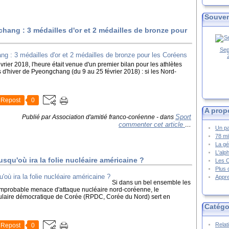
Souven
ang : 3 médailles d'or et 2 médailles de bronze pour
Sep
vrier 2018, l'heure était venue d'un premier bilan pour les athlètes
d'hiver de Pyeongchang (du 9 au 25 février 2018) : si les Nord-
Repost
0
A prop
Sport
Publié par Association d'amitié franco-coréenne
-
dans
commenter cet article
…
Un pa
78 mi
La gé
L'alp
squ'où ira la folie nucléaire américaine ?
Les 
Plus 
Appre
Si dans un bel ensemble les
 improbable menace d'attaque nucléaire nord-coréenne, le
laire démocratique de Corée (RPDC, Corée du Nord) sert en
Catégo
Relat
Repost
0