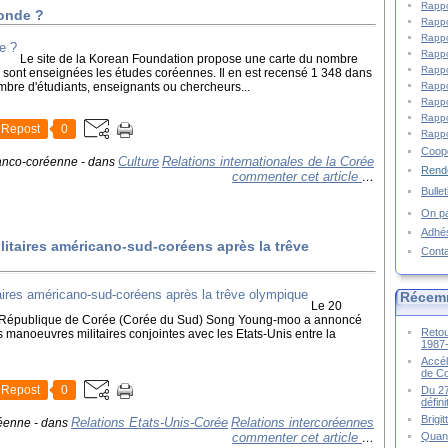
Rappo
monde ?
Rappo
Rappo
Rappo
Le site de la Korean Foundation propose une carte du nombre
Rappo
 sont enseignées les études coréennes. Il en est recensé 1 348 dans
ombre d'étudiants, enseignants ou chercheurs...
Rappo
Rappo
Rappo
Repost
0
Rappo
Coopé
Culture
Relations internationales de la Corée
franco-coréenne
-
dans
Rende
commenter cet article
…
Bulle
On pa
Adhé
itaires américano-sud-coréens après la trêve
Cont
Récem
Le 20
e la République de Corée (Corée du Sud) Song Young-moo a annoncé
Retou
s manoeuvres militaires conjointes avec les Etats-Unis entre la
1987
Accél
de C
Repost
0
Du 27
défin
Brigi
Relations Etats-Unis-Corée
Relations intercoréennes
réenne
-
dans
commenter cet article
Quand
…