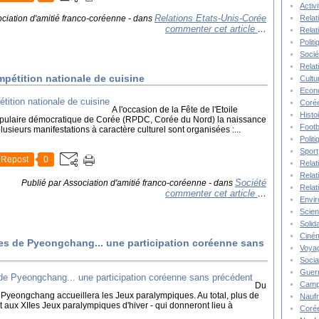
Activ
Relations Etats-Unis-Corée
ciation d'amitié franco-coréenne
-
dans
Relat
commenter cet article
…
Relat
Polit
Socié
Relat
pétition nationale de cuisine
Cultu
Econ
Corée
A l'occasion de la Fête de l'Etoile
Histo
pulaire démocratique de Corée (RPDC, Corée du Nord) la naissance
Footb
lusieurs manifestations à caractère culturel sont organisées :...
Polit
Sport
Repost
0
Relat
Relat
Société
Publié par Association d'amitié franco-coréenne
-
dans
Relat
commenter cet article
…
Envi
Scie
Solida
Ciné
es de Pyeongchang... une participation coréenne sans
Voya
Socia
Guer
Camp
Du
 Pyeongchang accueillera les Jeux paralympiques. Au total, plus de
Nauf
t aux XIIes Jeux paralympiques d'hiver - qui donneront lieu à
Corée