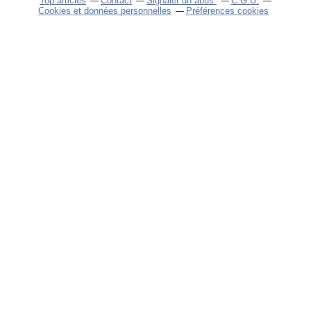
Top articles
Contact
Signaler un abus
C.G.U.
Cookies et données personnelles
Préférences cookies