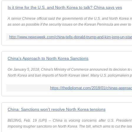
Is it time for the U.S. and North Korea to talk? China says yes
A senior Chinese official said the governments of the U.S. and North Korea mus
as soon as possible if the security issues on the Korean Peninsula are ever to b
http://www.newsweek.com/china-tells-donald-trump-and-kim-jong-un-star
China's Approach to North Korea Sanctions
On January 5, 2018, China's Ministry of Commerce announced its decision to i
North Korea and ban imports of North Korean steel. Many U.S. policymakers pr
https://thediplomat.com/2018/01/chinas-approac
China: Sanctions won't resolve North Korea tensions
BEIJING, Feb. 19 (UPI) -- China is voicing concerns after U.S. Presiden
imposing tougher sanctions on North Korea. The bill, which aims to cut the last