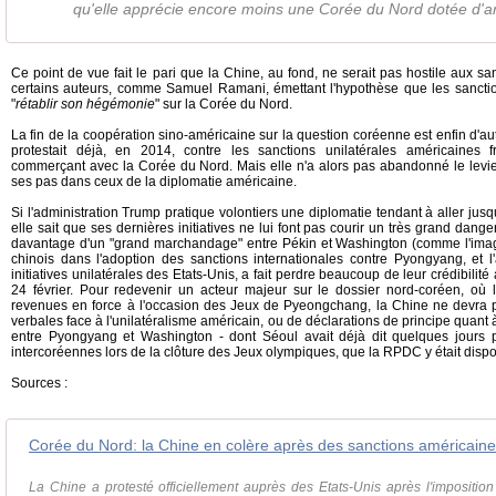
qu'elle apprécie encore moins une Corée du Nord dotée d'a
Ce point de vue fait le pari que la Chine, au fond, ne serait pas hostile aux s
certains auteurs, comme Samuel Ramani, émettant l'hypothèse que les sanction
"
rétablir son hégémonie
" sur la Corée du Nord.
La fin de la coopération sino-américaine sur la question coréenne est enfin d'a
protestait déjà, en 2014, contre les sanctions unilatérales américaines 
commerçant avec la Corée du Nord. Mais elle n'a alors pas abandonné le levier 
ses pas dans ceux de la diplomatie américaine.
Si l'administration Trump pratique volontiers une diplomatie tendant à aller jus
elle sait que ses dernières initiatives ne lui font pas courir un très grand dange
davantage d'un "grand marchandage" entre Pékin et Washington (comme l'imag
chinois dans l'adoption des sanctions internationales contre Pyongyang, et
initiatives unilatérales des Etats-Unis, a fait perdre beaucoup de leur crédibilit
24 février. Pour redevenir un acteur majeur sur le dossier nord-coréen, où 
revenues en force à l'occasion des Jeux de Pyeongchang, la Chine ne devra p
verbales face à l'unilatéralisme américain, ou de déclarations de principe quant 
entre Pyongyang et Washington - dont Séoul avait déjà dit quelques jours pl
intercoréennes lors de la clôture des Jeux olympiques, que la RPDC y était disp
Sources :
Corée du Nord: la Chine en colère après des sanctions américain
La Chine a protesté officiellement auprès des Etats-Unis après l'impositi