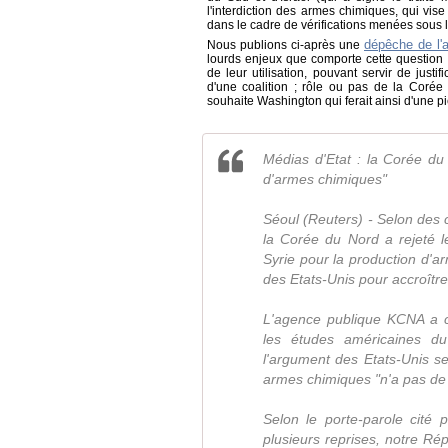
l'interdiction des armes chimiques, qui vise
dans le cadre de vérifications menées sous l
dépêche de l'
Nous publions ci-après une
lourds enjeux que comporte cette question 
de leur utilisation, pouvant servir de just
d'une coalition ; rôle ou pas de la Corée
souhaite Washington qui ferait ainsi d'une p
Médias d'Etat : la Corée du 
d'armes chimiques"
Séoul (Reuters) - Selon des 
la Corée du Nord a rejeté l
Syrie pour la production d'a
des Etats-Unis pour accroître 
L'agence publique KCNA a cit
les études américaines du 
l'argument des Etats-Unis se
armes chimiques "n'a pas de
Selon le porte-parole cité
plusieurs reprises, notre Ré