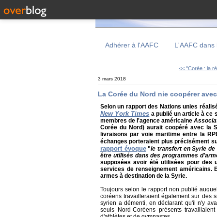
Adhérer à l'AAFC
L'AAFC dans 
<< "Corée : la ré
3 mars 2018
La Corée du Nord nie coopérer avec
Selon un rapport des Nations unies réalisé
New York Times
a publié un article à ce 
membres de l'agence américaine
Associa
Corée du Nord) aurait coopéré avec la S
livraisons par voie maritime entre la RP
échanges porteraient plus précisément su
rapport évoque
"
le transfert en Syrie d
être utilisés dans des programmes d'ar
supposées avoir été utilisées pour des
services de renseignement américains. E
armes à destination de la Syrie.
Toujours selon le rapport non publié auque
coréens travailleraient également sur des 
syrien a démenti, en déclarant qu'il n'y ava
seuls Nord-Coréens présents travaillaien
d'athlètes et de gymnastes.