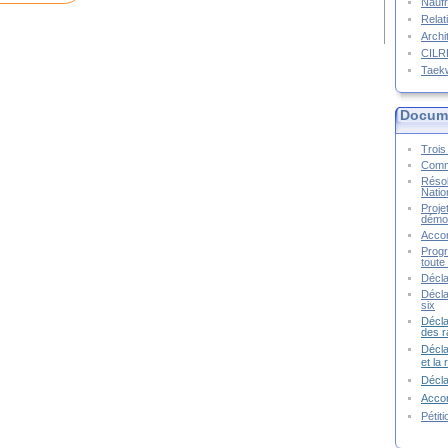
Naufr
Relat
Archi
CIL
Taek
Docume
Trois 
Commu
Résol
Natio
Proje
démoc
Accor
Progr
toute 
Décla
Décla
six
Décla
des r
Décla
et la
Décl
Accor
Pétit