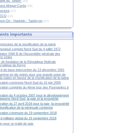
age du "Sewol"
(20)
ions Afrique-Corée
(18)
tecture
(17)
RECO
(12)
won-Do - Hapkido - Taekkyon
(12)
nts importants
principes de la réunification de la patrie
niqué conjoint Nord-Sud du 4 juillet 1972
ution 3390 B de l'Assemblée générale des
ns Unies
t de fondation de la République fédérale
ratique du Koryo
d de base intercoréen du 13 décembre 1991
amme en dix points pour une grande union de
la nation en faveur de la réunification de la patrie
ration commune Nord-Sud du 15 juin 2000
ration conjointe du 4ème tour des Pourparlers à
ration du 4 octobre 2007 pour le développement
apports Nord-Sud, la paix et la prospérité
ration du 27 avril 2018 pour la paix, la prospérité
 réunification de la péninsule coréenne
aration commune du 19 septembre 2018
d militaire global du 19 septembre 2018
ion pour un traité de paix