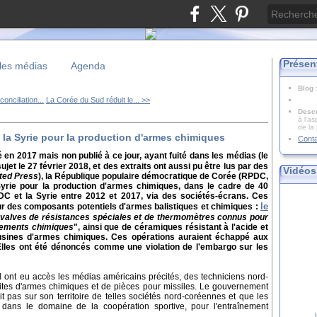
Présen
les médias
Agenda
Blog
conciliation...
La Corée du Sud réduit le... >>
Descr
à l'as
de la
 la Syrie pour la production d'armes chimiques
Cont
 en 2017 mais non publié à ce jour, ayant fuité dans les médias (le
sujet le 27 février 2018, et des extraits ont aussi pu être lus par des
Vidéos
ted Press
), la République populaire démocratique de Corée (RPDC,
yrie pour la production d'armes chimiques, dans le cadre de 40
DC et la Syrie entre 2012 et 2017, via des sociétés-écrans. Ces
le
r des composants potentiels d'armes balistiques et chimiques
:
e valves de résistances spéciales et de thermomètres connus pour
mements chimiques
", ainsi que de céramiques résistant à l'acide et
 usines d'armes chimiques. Ces opérations
auraient échappé aux
lles ont été dénoncés comme une violation de l'embargo sur les
l ont eu accès les médias américains précités, des techniciens nord-
sites d'armes chimiques et de pièces pour missiles. Le gouvernement
it pas sur son territoire de telles sociétés nord-coréennes et que les
t dans le domaine de la coopération sportive, pour l'entraînement