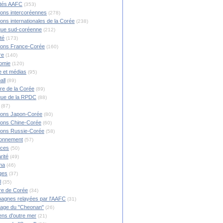
ités AAFC
(353)
ions intercoréennes
(278)
ions internationales de la Corée
(238)
ique sud-coréenne
(212)
té
(173)
ions France-Corée
(160)
re
(140)
omie
(120)
 et médias
(95)
all
(89)
ire de la Corée
(89)
ique de la RPDC
(88)
(87)
ions Japon-Corée
(80)
ions Chine-Corée
(60)
ions Russie-Corée
(58)
ronnement
(57)
nces
(50)
rité
(49)
ma
(46)
ges
(37)
l
(35)
re de Corée
(34)
agnes relayées par l'AAFC
(31)
rage du "Cheonan"
(26)
ns d'outre mer
(21)