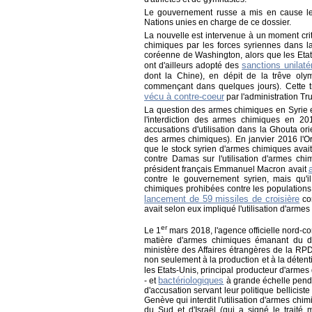
Le gouvernement russe a mis en cause le
Nations unies en charge de ce dossier.
La nouvelle est intervenue à un moment crit
chimiques par les forces syriennes dans la 
coréenne de Washington, alors que les Etats
sanctions unilaté
ont d'ailleurs adopté des
dont la Chine), en dépit de la trêve oly
commençant dans quelques jours). Cette 
vécu à contre-coeur
par l'administration Tr
La question des armes chimiques en Syrie est
l'interdiction des armes chimiques en 20
accusations d'utilisation dans la Ghouta ori
des armes chimiques). En janvier 2016 l'Or
que le stock syrien d'armes chimiques avai
contre Damas sur l'utilisation d'armes chi
président français Emmanuel Macron avait
contre le gouvernement syrien, mais qu'il 
chimiques prohibées contre les populations 
lancement de 59 missiles de croisière
con
avait selon eux impliqué l'utilisation d'arm
er
Le 1
mars 2018, l'agence officielle nord-
matière d'armes chimiques émanant du dir
ministère des Affaires étrangères de la RP
non seulement à la production et à la déten
les Etats-Unis, principal producteur d'armes
bactériologiques
- et
à grande échelle penda
d'accusation servant leur politique bellicis
Genève qui interdit l'utilisation d'armes chi
du Sud et d'Israël (qui a signé le traité 