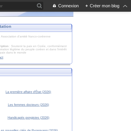
Connexion
+
Créer mon blog
tation
: Association d'amitié franco-coréenne
iption
: Soutenir la paix en Corée, conformément
piration légitime du peuple coréen et dans l’intérêt
 paix dans le monde
act
La première affaire d'État (2026)
Les femmes docteurs (2026)
Handicapés pongistes (2026)
Les nouvelles cités de Pyongyang (2026)