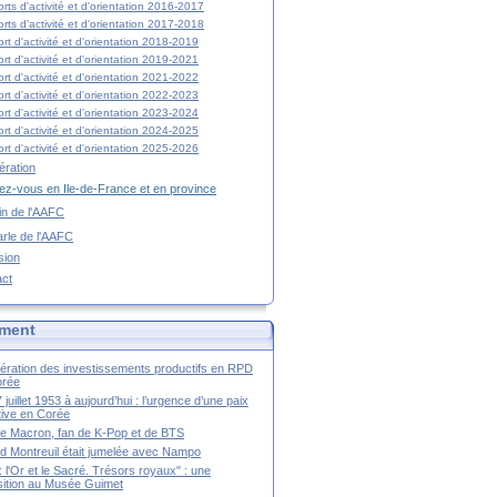
rts d'activité et d'orientation 2016-2017
rts d'activité et d'orientation 2017-2018
rt d'activité et d'orientation 2018-2019
rt d'activité et d'orientation 2019-2021
rt d'activité et d'orientation 2021-2022
rt d'activité et d'orientation 2022-2023
rt d'activité et d'orientation 2023-2024
rt d'activité et d'orientation 2024-2025
rt d'activité et d'orientation 2025-2026
ration
z-vous en Ile-de-France et en province
tin de l'AAFC
rle de l'AAFC
sion
act
ment
ération des investissements productifs en RPD
orée
 juillet 1953 à aujourd’hui : l’urgence d’une paix
itive en Corée
tte Macron, fan de K-Pop et de BTS
 Montreuil était jumelée avec Nampo
a : l'Or et le Sacré. Trésors royaux" : une
ition au Musée Guimet