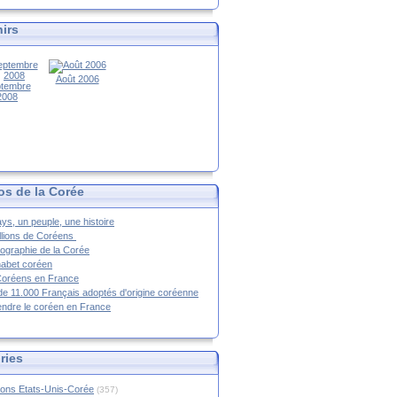
irs
Août 2006
tembre
2008
os de la Corée
ys, un peuple, une histoire
llions de Coréens
ographie de la Corée
habet coréen
Coréens en France
de 11.000 Français adoptés d'origine coréenne
ndre le coréen en France
ries
ions Etats-Unis-Corée
(357)