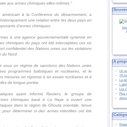
osée aux armes chimiques elles-mêmes."
Souven
 américain à la Conférence du désarmement, a
t historiquement une relation entre les deux pays en
omposants d'armes chimiques.
Sep
ennes à une agence gouvernementale syrienne en
s chimiques du pays ont été interceptées ces six
rt confidentiel des Nations unies sur les violations
e du Nord.
A prop
e sous un régime de sanctions des Nations unies
es programmes balistiques et nucléaires, et le
Un pa
78 mi
les mesures en réponse à six essais nucléaires et à
La gé
iles de longue portée.
L'alp
Les 
atiques ayant informé Reuters, le groupe de
Plus 
Appre
 armes chimiques basé à La Haye a ouvert une
taques dans la région de Ghouta orientale, tenue
, pour déterminer si des armes interdites ont été
Catégo
Relat