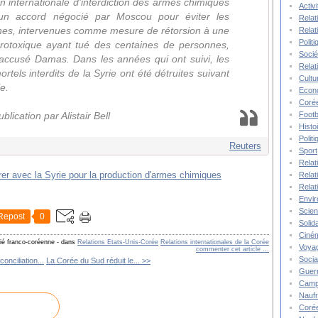
n internationale d'interdiction des armes chimiques
Activ
un accord négocié par Moscou pour éviter les
Relat
nes, intervenues comme mesure de rétorsion à une
Relat
Polit
urotoxique ayant tué des centaines de personnes,
Socié
accusé Damas. Dans les années qui ont suivi, les
Relat
tels interdits de la Syrie ont été détruites suivant
Cultu
e.
Econ
Corée
Footb
lication par Alistair Bell
Histo
Polit
Reuters
Sport
Relat
Relat
Relat
Envi
Scie
Repost
0
Solida
Ciné
tié franco-coréenne
-
dans
Relations Etats-Unis-Corée
Relations internationales de la Corée
Voya
commenter cet article
…
Socia
conciliation...
La Corée du Sud réduit le... >>
Guer
Camp
Nauf
Corée