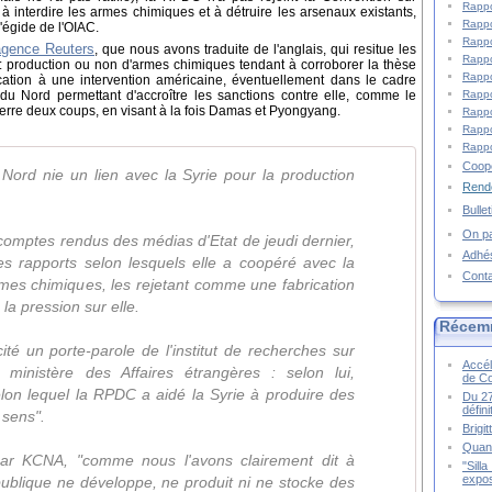
Rappo
 à interdire les armes chimiques et à détruire les arsenaux existants,
Rappo
'égide de l'OIAC.
Rappo
agence Reuters
, que nous avons traduite de l'anglais, qui resitue les
Rappo
: production ou non d'armes chimiques tendant à corroborer la thèse
Rappo
ification à une intervention américaine, éventuellement dans le cadre
Rappo
 du Nord permettant d'accroître les sanctions contre elle, comme le
ierre deux coups, en visant à la fois Damas et Pyongyang.
Rappo
Rappo
Rappo
Coopé
Nord nie un lien avec la Syrie pour la production
Rende
Bulle
On pa
comptes rendus des médias d'Etat de jeudi dernier,
Adhé
es rapports selon lesquels elle a coopéré avec la
Cont
rmes chimiques, les rejetant comme une fabrication
la pression sur elle.
Récem
é un porte-parole de l'institut de recherches sur
Accél
ministère des Affaires étrangères : selon lui,
de C
lon lequel la RPDC a aidé la Syrie à produire des
Du 27
défin
 sens".
Brigi
Quand
 par KCNA, "comme nous l'avons clairement dit à
"Sill
expos
publique ne développe, ne produit ni ne stocke des