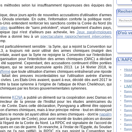
s méthodes selon lui insuffisamment rigoureuses des équipes des
Reche
ique, deux jours après de nouvelles accusations d'utilisation d'armes
Ghouta orientale. En outre, l'information conforte la politique nord-
-Unis entendent renforcer les sanctions contre la Corée du Nord (ils
rales
qualifiées de "
sans précédent
", visant également d'autres pays,
Jeux paralympiques
mpique (qui n'est d'ailleurs pas achevée, les
D'où v
spectaculaire rapprochement intercoréen
trêve a donné lieu à un
,
ump.
 particulièrement sensible : la Syrie, qui a rejoint la Convention sur
13, a toujours nié avoir utilisé des armes chimiques (malgré des
entale, avant que la Syrie ne rejoigne la Convention sur l'interdiction
ganisation pour l'interdiction des armes chimiques (OIAC) a déclaré
L'AAFC
t été supprimé. Cependant, des accusations continuent d'être portées
miques, qui se serait poursuivie après 2013. Le 14 février 2018, le
Histo
affirmé
que toute utilisation d'armes chimiques entraînerait une riposte
Statu
fallait des preuves incontestables sur l'utilisation avérée d'armes
civiles. Les Etats-Unis avaient, quant à eux, décidé dès avril 2017 le
Insta
tre la base syrienne à l'origine de l'attaque de Khan Cheikhoun, qui
L'AAF
es chimiques par les forces gouvernementales syriennes.
Rappo
Rappo
KCNA
coréenne
a publié un démenti sur la coopération avec Damas en
Rappo
ecteur de la presse de l'Institut pour les études américaines du
Rappo
D de Corée. Dans cette déclaration, Pyongyang a affirmé être opposé
tion d'armes chimiques, mais à leur principe même - tout en dénonçant
Rappo
napalm
 dans le monde (et ayant utilisé des armes chimiques - dont le
Rappo
nt la guerre de Corée), pour avoir monté de toutes pièces un dossier
Rappo
te à l'égard de la Corée du Nord. La RPDC est signataire de l'accord de
Rappo
miques en cas de guerre. En revanche, à l'instar de l'Egypte, du Soudan
Rappo
mais ne l'a pas ratifié), la RPDC n'a pas rejoint la Convention sur