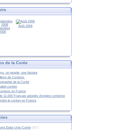
irs
Août 2006
tembre
2008
os de la Corée
ys, un peuple, une histoire
llions de Coréens
ographie de la Corée
habet coréen
Coréens en France
de 11.000 Français adoptés d'origine coréenne
ndre le coréen en France
ries
ions Etats-Unis-Corée
(357)