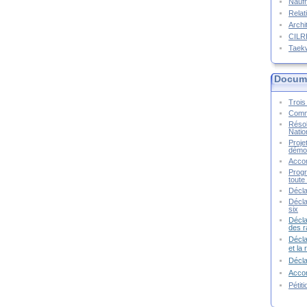
Naufr
Relat
Archi
CIL
Taek
Docume
Trois 
Commu
Résol
Natio
Proje
démoc
Accor
Progr
toute 
Décla
Décla
six
Décla
des r
Décla
et la
Décl
Accor
Pétit