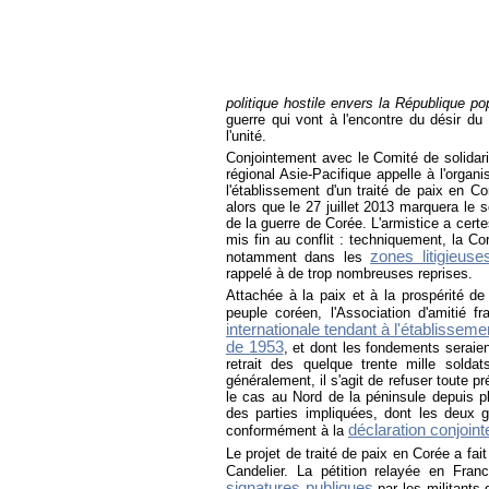
politique hostile envers la République 
guerre qui vont à l'encontre du désir du 
l'unité.
Conjointement avec le Comité de solidarit
régional Asie-Pacifique appelle à l'organi
l'établissement d'un traité de paix en C
alors que le 27 juillet 2013 marquera le 
de la guerre de Corée. L'armistice a cert
mis fin au conflit : techniquement, la Co
zones litigieus
notamment dans les
rappelé à de trop nombreuses reprises.
Attachée à la paix et à la prospérité d
peuple coréen, l'Association d'amitié f
internationale tendant à l'établissemen
de 1953
, et dont les fondements seraien
retrait des quelque trente mille sold
généralement, il s'agit de refuser toute 
le cas au Nord de la péninsule depuis pl
des parties impliquées, dont les deux 
déclaration conjoin
conformément à la
Le projet de traité de paix en Corée a fait
Candelier. La pétition relayée en Fra
signatures publiques
par les militants 