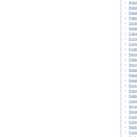
Activ
Relat
Relat
Polit
Socié
Relat
Cultu
Econ
Corée
Footb
Histo
Polit
Sport
Relat
Relat
Relat
Envi
Scie
Solida
Ciné
Voya
Socia
Guer
Camp
Nauf
Corée