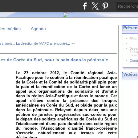
Présen
les médias
Agenda
Blog
chinois...
La direction de l'AAFC a rencontré... >>
Descr
à l'as
de la
ines de Corée du Sud, pour la paix dans la péninsule
Cont
Le 23 octobre 2012, le Comité régional Asie-
Vidéos
Pacifique pour le soutien à la réunification pacifique
de la Corée et le Comité de solidarité philippin pour
la paix et la réunification de la Corée ont lancé un
appel aux organisations de solidarité et d'amitié
dans la région Asie-Pacifique et dans le monde. Cet
appel s'élève contre la présence des troupes
américaines en Corée du Sud, et plaide pour la paix
dans la péninsule. Relayant depuis deux ans une
pétition de juristes progressistes sud-coréens pour
le départ des soldats américains de Corée du Sud et
l'établissement d'une paix durable dans cette région
du monde, l'Association d'amitié franco-coréenne
s'associe naturellement aux termes de cette
déclaration.