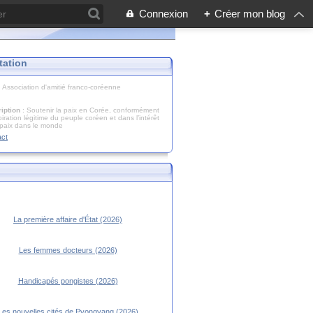
Connexion
+
Créer mon blog
tation
: Association d'amitié franco-coréenne
iption
: Soutenir la paix en Corée, conformément
piration légitime du peuple coréen et dans l’intérêt
 paix dans le monde
act
La première affaire d'État (2026)
Les femmes docteurs (2026)
Handicapés pongistes (2026)
Les nouvelles cités de Pyongyang (2026)