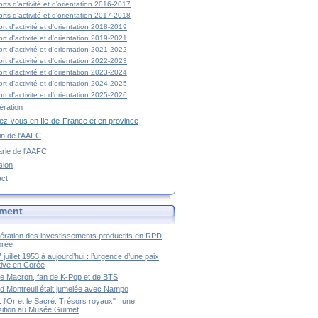
rts d'activité et d'orientation 2016-2017
rts d'activité et d'orientation 2017-2018
rt d'activité et d'orientation 2018-2019
rt d'activité et d'orientation 2019-2021
rt d'activité et d'orientation 2021-2022
rt d'activité et d'orientation 2022-2023
rt d'activité et d'orientation 2023-2024
rt d'activité et d'orientation 2024-2025
rt d'activité et d'orientation 2025-2026
ration
z-vous en Ile-de-France et en province
tin de l'AAFC
rle de l'AAFC
sion
act
ment
ération des investissements productifs en RPD
orée
 juillet 1953 à aujourd’hui : l’urgence d’une paix
itive en Corée
tte Macron, fan de K-Pop et de BTS
 Montreuil était jumelée avec Nampo
a : l'Or et le Sacré. Trésors royaux" : une
ition au Musée Guimet