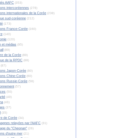
ités AAFC
(353)
ions intercoréennes
(278)
ions internationales de la Corée
(238)
ique sud-coréenne
(212)
té
(173)
ions France-Corée
(160)
re
(140)
omie
(120)
 et médias
(95)
all
(89)
ire de la Corée
(89)
ique de la RPDC
(88)
(87)
ions Japon-Corée
(80)
ions Chine-Corée
(60)
ions Russie-Corée
(58)
ronnement
(57)
nces
(50)
rité
(49)
ma
(46)
ges
(37)
l
(35)
re de Corée
(34)
agnes relayées par l'AAFC
(31)
rage du "Cheonan"
(26)
ns d'outre mer
(21)