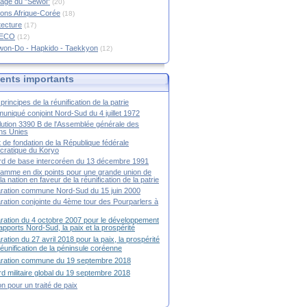
age du "Sewol"
(20)
ions Afrique-Corée
(18)
tecture
(17)
RECO
(12)
won-Do - Hapkido - Taekkyon
(12)
nts importants
principes de la réunification de la patrie
niqué conjoint Nord-Sud du 4 juillet 1972
ution 3390 B de l'Assemblée générale des
ns Unies
t de fondation de la République fédérale
ratique du Koryo
d de base intercoréen du 13 décembre 1991
amme en dix points pour une grande union de
la nation en faveur de la réunification de la patrie
ration commune Nord-Sud du 15 juin 2000
ration conjointe du 4ème tour des Pourparlers à
ration du 4 octobre 2007 pour le développement
apports Nord-Sud, la paix et la prospérité
ration du 27 avril 2018 pour la paix, la prospérité
 réunification de la péninsule coréenne
aration commune du 19 septembre 2018
d militaire global du 19 septembre 2018
ion pour un traité de paix