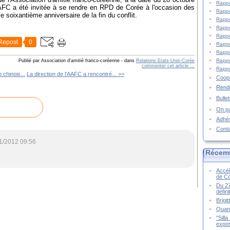
Rappo
AAFC a été invitée à se rendre en RPD de Corée à l'occasion des
Rappo
e soixantième anniversaire de la fin du conflit.
Rappo
Rappo
Rappo
Repost
0
Rappo
Rappo
Rappo
Publié par Association d'amitié franco-coréenne
-
dans
Relations Etats-Unis-Corée
commenter cet article
…
Rappo
chinois...
La direction de l'AAFC a rencontré... >>
Coopé
Rende
Bulle
On pa
Adhé
Cont
1/2012 09:56
Récem
Accél
de C
Du 27
défin
Brigi
Quand
"Sill
expos