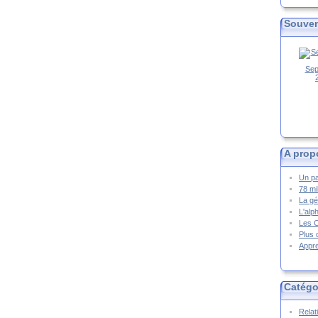
Souven
Sep
A prop
Un pa
78 mi
La gé
L'alp
Les 
Plus 
Appre
Catégo
Relat