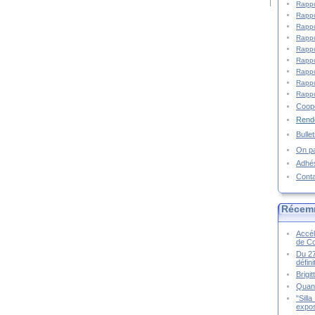
Rappo
Rappo
Rappo
Rappo
Rappo
Rappo
Rappo
Rappo
Rappo
Coopé
Rende
Bulle
On pa
Adhé
Cont
Récem
Accél
de C
Du 27
défin
Brigi
Quand
"Sill
expos