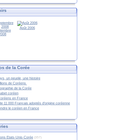
irs
Août 2006
tembre
2008
os de la Corée
ys, un peuple, une histoire
llions de Coréens
ographie de la Corée
habet coréen
Coréens en France
de 11.000 Français adoptés d'origine coréenne
ndre le coréen en France
ries
ions Etats-Unis-Corée
(357)