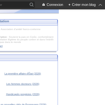
Connexion
+
Créer mon blog
tation
: Association d'amitié franco-coréenne
iption
: Soutenir la paix en Corée, conformément
piration légitime du peuple coréen et dans l’intérêt
 paix dans le monde
act
La première affaire d'État (2026)
Les femmes docteurs (2026)
Handicapés pongistes (2026)
Les nouvelles cités de Pyongyang (2026)