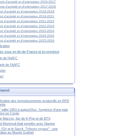
rts d'activité et d'orientation 2016-2017
rts d'activité et d'orientation 2017-2018
rt d'activité et d'orientation 2018-2019
rt d'activité et d'orientation 2019-2021
rt d'activité et d'orientation 2021-2022
rt d'activité et d'orientation 2022-2023
rt d'activité et d'orientation 2023-2024
rt d'activité et d'orientation 2024-2025
rt d'activité et d'orientation 2025-2026
ration
z-vous en Ile-de-France et en province
tin de l'AAFC
rle de l'AAFC
sion
act
ment
ération des investissements productifs en RPD
orée
 juillet 1953 à aujourd’hui : l’urgence d’une paix
itive en Corée
tte Macron, fan de K-Pop et de BTS
 Montreuil était jumelée avec Nampo
a : l'Or et le Sacré. Trésors royaux" : une
ition au Musée Guimet