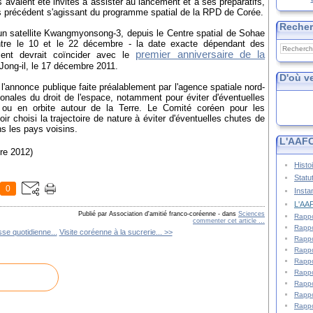
rs avaient été invités à assister au lancement et à ses préparatifs,
 précédent s'agissant du programme spatial de la RPD de Corée.
Reche
un satellite Kwangmyonsong-3, depuis le Centre spatial de Sohae
entre le 10 et le 22 décembre - la date exacte dépendant des
premier anniversaire de la
ment devrait
coïncider avec le
Jong-il, le 17 décembre 2011.
D'où v
annonce publique faite préalablement par l'agence spatiale nord-
ionales du droit de l'espace, notamment pour éviter d'éventuelles
s ou en orbite autour de la Terre. Le Comité coréen pour les
ir choisi la trajectoire de nature à éviter d'éventuelles chutes de
ns les pays voisins.
L'AAFC
e 2012)
Histo
Statu
0
Insta
L'AAF
Publié par Association d'amitié franco-coréenne
-
dans
Sciences
Rappo
commenter cet article
…
Rappo
se quotidienne...
Visite coréenne à la sucrerie... >>
Rappo
Rappo
Rappo
Rappo
Rappo
Rappo
Rappo