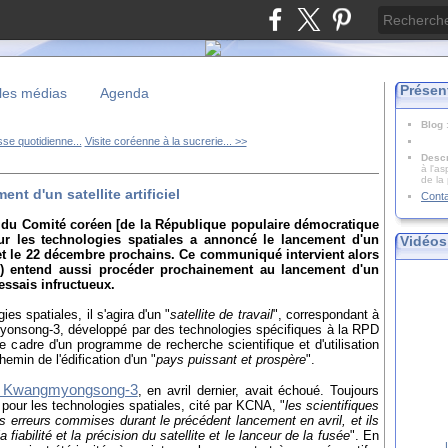
Présen
les médias
Agenda
Blog
se quotidienne...
Visite coréenne à la sucrerie... >>
Descr
à l'as
de la
t d'un satellite artificiel
Cont
 du Comité coréen [de la République populaire démocratique
r les technologies spatiales a annoncé le lancement d'un
Vidéos
10 et le 22 décembre prochains. Ce communiqué intervient alors
) entend aussi procéder prochainement au lancement d'un
 essais infructueux.
es spatiales, il s'agira d'un "
satellite de travail
", correspondant à
myonsong-3, développé par des technologies spécifiques à la RPD
e cadre d'un programme de recherche scientifique et d'utilisation
hemin de l'édification d'un "
pays puissant et prospère
".
ite Kwangmyongsong-3
, en avril dernier, avait échoué. Toujours
our les technologies spatiales, cité par KCNA, "
les scientifiques
s erreurs commises durant le précédent lancement en avril, et ils
a fiabilité et la précision du satellite et le lanceur de la fusée
". En