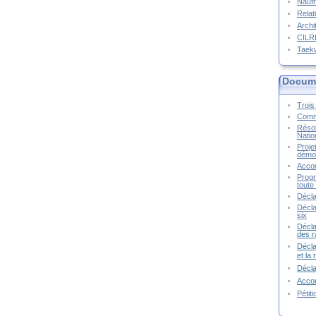
Naufr
Relat
Archi
CIL
Taek
Docume
Trois 
Commu
Résol
Natio
Proje
démoc
Accor
Progr
toute 
Décla
Décla
six
Décla
des r
Décla
et la
Décl
Accor
Pétit