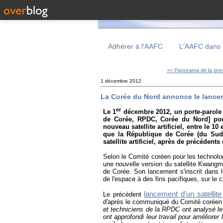
Adhérer à l'AAFC
L'AAFC dans 
<< Panorama de la pres
1 décembre 2012
La Corée du Nord annonce le lancemen
er
Le 1
décembre 2012, un porte-parole
de Corée, RPDC, Corée du Nord] pou
nouveau satellite artificiel, entre le 
que la République de Corée (du Sud
satellite artificiel, après de précédents
Selon le Comité coréen pour les technologi
une nouvelle version du satellite Kwang
de Corée. Son lancement s'inscrit dans l
de l'espace à des fins pacifiques, sur le c
lancement d'un satell
Le précédent
d'après le communiqué du Comité coréen p
et techniciens de la RPDC ont analysé le
ont approfondi leur travail pour améliorer l