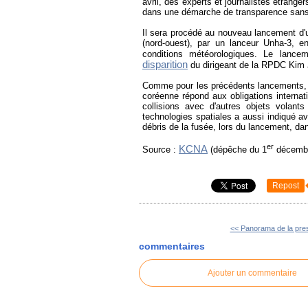
avril, des experts et journalistes étrange
dans une démarche de transparence sans
Il sera procédé au nouveau lancement d'
(nord-ouest), par un lanceur Unha-3, 
conditions météorologiques. Le lance
disparition
du dirigeant de la RPDC Kim 
Comme pour les précédents lancements, l'
coréenne répond aux obligations internat
collisions avec d'autres objets volant
technologies spatiales a aussi indiqué avo
débris de la fusée, lors du lancement, da
er
KCNA
Source :
(dépêche du 1
décembr
Repost
<< Panorama de la pres
commentaires
Ajouter un commentaire