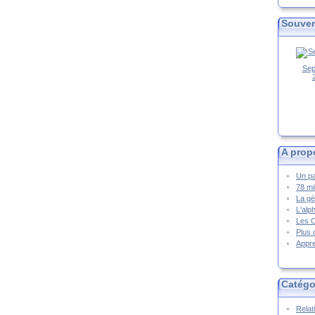
Souven
Sep
A prop
Un pa
78 mi
La gé
L'alp
Les 
Plus 
Appre
Catégo
Relat