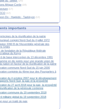
age du "Sewol"
(20)
ions Afrique-Corée
(18)
tecture
(17)
RECO
(12)
won-Do - Hapkido - Taekkyon
(12)
nts importants
principes de la réunification de la patrie
niqué conjoint Nord-Sud du 4 juillet 1972
ution 3390 B de l'Assemblée générale des
ns Unies
t de fondation de la République fédérale
ratique du Koryo
d de base intercoréen du 13 décembre 1991
amme en dix points pour une grande union de
la nation en faveur de la réunification de la patrie
ration commune Nord-Sud du 15 juin 2000
ration conjointe du 4ème tour des Pourparlers à
ration du 4 octobre 2007 pour le développement
apports Nord-Sud, la paix et la prospérité
ration du 27 avril 2018 pour la paix, la prospérité
 réunification de la péninsule coréenne
aration commune du 19 septembre 2018
d militaire global du 19 septembre 2018
ion pour un traité de paix