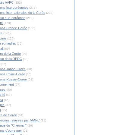
ités AAFC
(353)
ions intercoréennes
(278)
ions internationales de la Corée
(238)
ique sud-coréenne
(212)
té
(173)
ions France-Corée
(160)
re
(140)
omie
(120)
 et médias
(95)
all
(89)
ire de la Corée
(89)
ique de la RPDC
(88)
(87)
ions Japon-Corée
(80)
ions Chine-Corée
(60)
ions Russie-Corée
(58)
ronnement
(57)
nces
(50)
rité
(49)
ma
(46)
ges
(37)
l
(35)
re de Corée
(34)
agnes relayées par l'AAFC
(31)
rage du "Cheonan"
(26)
ns d'outre mer
(21)