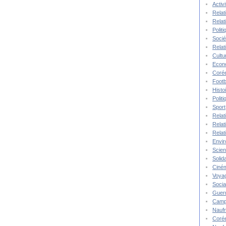
Activ
Relat
Relat
Polit
Socié
Relat
Cultu
Econ
Corée
Footb
Histo
Polit
Sport
Relat
Relat
Relat
Envi
Scie
Solida
Ciné
Voya
Socia
Guer
Camp
Nauf
Corée