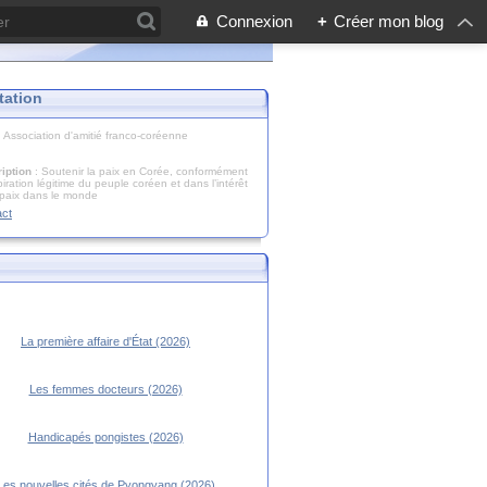
Connexion
+
Créer mon blog
tation
: Association d'amitié franco-coréenne
iption
: Soutenir la paix en Corée, conformément
piration légitime du peuple coréen et dans l’intérêt
 paix dans le monde
act
La première affaire d'État (2026)
Les femmes docteurs (2026)
Handicapés pongistes (2026)
Les nouvelles cités de Pyongyang (2026)