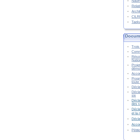
Naufr
Relat
Archi
CIL
Taek
Docume
Trois 
Commu
Résol
Natio
Proje
démoc
Accor
Progr
toute 
Décla
Décla
six
Décla
des r
Décla
et la
Décl
Accor
Pétit