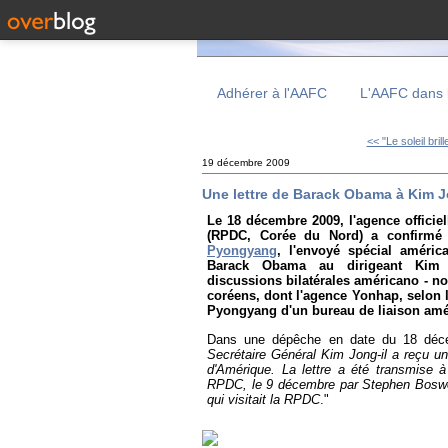
Adhérer à l'AAFC
L'AAFC dans 
<< "Le soleil brill
19 décembre 2009
Une lettre de Barack Obama à Kim J
Le 18 décembre 2009, l'agence offici
(RPDC, Corée du Nord) a confirm
Pyongyang
, l'envoyé spécial améric
Barack Obama au dirigeant Kim J
discussions bilatérales américano - 
coréens, dont l'agence Yonhap, selon 
Pyongyang d'un bureau de liaison amé
Dans une dépêche en date du 18 déce
Secrétaire Général Kim Jong-il a reçu u
d'Amérique. La lettre a été transmise à
RPDC, le 9 décembre par Stephen Boswort
qui visitait la RPDC
."