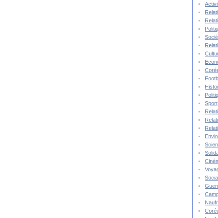
Activ
Relat
Relat
Polit
Socié
Relat
Cultu
Econ
Corée
Footb
Histo
Polit
Sport
Relat
Relat
Relat
Envi
Scie
Solida
Ciné
Voya
Socia
Guer
Camp
Nauf
Corée