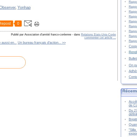
Rappo
Rappo
Observer
,
Yonhap
Rappo
Rappo
Rappo
Repost
0
Rappo
Rappo
Publié par Association d'amitié franco-coréenne
-
dans
Relations Etats-Unis-Corée
Rappo
commenter cet article
…
Rappo
e aussi en...
Un bureau français d'action... >>
Coopé
Rende
Bulle
On pa
Adhé
Cont
Récem
Accél
de C
Du 27
défin
Brigi
Quand
"Sill
expos