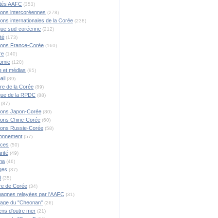
ités AAFC
(353)
ions intercoréennes
(278)
ions internationales de la Corée
(238)
ique sud-coréenne
(212)
té
(173)
ions France-Corée
(160)
re
(140)
omie
(120)
 et médias
(95)
all
(89)
ire de la Corée
(89)
ique de la RPDC
(88)
(87)
ions Japon-Corée
(80)
ions Chine-Corée
(60)
ions Russie-Corée
(58)
ronnement
(57)
nces
(50)
rité
(49)
ma
(46)
ges
(37)
l
(35)
re de Corée
(34)
agnes relayées par l'AAFC
(31)
rage du "Cheonan"
(26)
ns d'outre mer
(21)