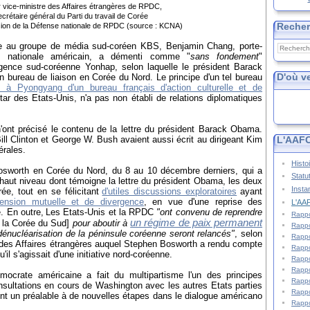
 vice-ministre des Affaires étrangères de RPDC
,
ecrétaire général du Parti du travail de Corée
Reche
sion de la Défense nationale de RPDC (source : KCNA
)
e au groupe de média sud-coréen KBS, Benjamin Chang, porte-
té nationale américain, a démenti comme "
sans fondement
"
'agence sud-coréenne Yonhap, selon laquelle le président Barack
D'où v
n bureau de liaison en Corée du Nord. Le principe d'un tel bureau
e à Pyongyang d'un bureau français d'action culturelle et de
star des Etats-Unis, n'a pas non établi de relations diplomatiques
'ont précisé le contenu de la lettre du président Barack Obama.
L'AAFC
ill Clinton et George W. Bush avaient aussi écrit au dirigeant Kim
érales.
Histo
osworth en Corée du Nord, du 8 au 10 décembre derniers, qui a
Statu
 haut niveau dont témoigne la lettre du président Obama, les deux
Insta
ée, tout en se félicitant
d'utiles discussions exploratoires
ayant
ension mutuelle et de divergence
, en vue d'une reprise des
L'AAF
e. En outre,
Les Etats-Unis et la RPDC
"ont convenu de reprendre
Rappo
un régime de paix permanent
t la Corée du Sud]
pour aboutir à
Rappo
 dénucléarisation de la péninsule coréenne seront relancés"
, selon
Rappo
 des Affaires étrangères auquel Stephen Bosworth a rendu compte
Rappo
il s'agissait d'une initiative nord-coréenne.
Rappo
Rappo
émocrate américaine a fait du multipartisme l'un des principes
Rappo
onsultations en cours de Washington avec les autres Etats parties
Rappo
nt un préalable à de nouvelles étapes dans le dialogue américano
Rappo