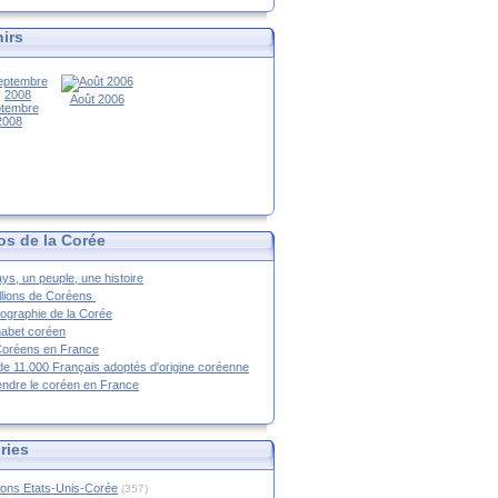
irs
Août 2006
tembre
2008
os de la Corée
ys, un peuple, une histoire
llions de Coréens
ographie de la Corée
habet coréen
Coréens en France
de 11.000 Français adoptés d'origine coréenne
ndre le coréen en France
ries
ions Etats-Unis-Corée
(357)