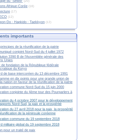
age du "Sewol"
(20)
ions Afrique-Corée
(18)
tecture
(17)
RECO
(12)
won-Do - Hapkido - Taekkyon
(12)
nts importants
principes de la réunification de la patrie
niqué conjoint Nord-Sud du 4 juillet 1972
ution 3390 B de l'Assemblée générale des
ns Unies
t de fondation de la République fédérale
ratique du Koryo
d de base intercoréen du 13 décembre 1991
amme en dix points pour une grande union de
la nation en faveur de la réunification de la patrie
ration commune Nord-Sud du 15 juin 2000
ration conjointe du 4ème tour des Pourparlers à
ration du 4 octobre 2007 pour le développement
apports Nord-Sud, la paix et la prospérité
ration du 27 avril 2018 pour la paix, la prospérité
 réunification de la péninsule coréenne
aration commune du 19 septembre 2018
d militaire global du 19 septembre 2018
ion pour un traité de paix