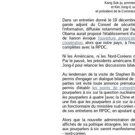
Kang Sok-ju,
premier
et Kim Jong-il, s
et président de la Commis
Dans un entretien donné le 19 décembr
parole adjoint du Conseil de sécuri
l'information, diffusée notamment par l
Obama aurait proposé l'établissement d'u
de liaison évoque
l'ouverture annoncé
coopération
, alors que notre pays, à l'in
complètes avec la RPDC.
Ni les Américains, ni les Nord-Coréens n
Par le passé, les présidents américains B
Jong-il pour relancer les discussions bilat
Au lendemain de la visite de Stephen B
permis d'engager un dialogue bilatéral de
parties ont évité toute annonce prématur
permis d'établir
les points de compréh
pourparlers à six sur la question nucléair
les pourparlers à quatre
[avec la Chine e
une fois que les pourparlers à six sur la
un fonctionnaire du ministère sud-coréen
de ses entretiens en RPDC, en ajoutant qu'
Alors que la nouvelle administration d
affichés de sa politique étrangère, les c
aux pourparlers à six seront manifesteme
- nord-coréen.