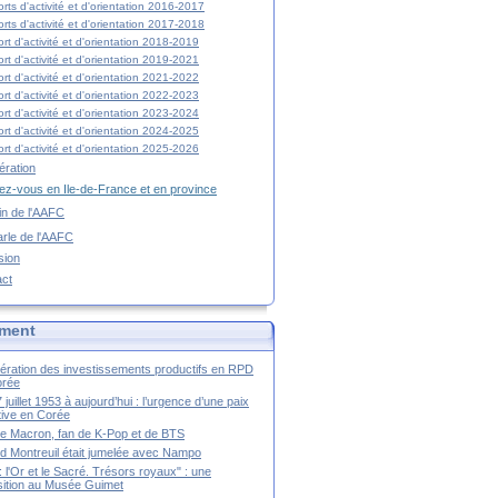
rts d'activité et d'orientation 2016-2017
rts d'activité et d'orientation 2017-2018
rt d'activité et d'orientation 2018-2019
rt d'activité et d'orientation 2019-2021
rt d'activité et d'orientation 2021-2022
rt d'activité et d'orientation 2022-2023
rt d'activité et d'orientation 2023-2024
rt d'activité et d'orientation 2024-2025
rt d'activité et d'orientation 2025-2026
ration
z-vous en Ile-de-France et en province
tin de l'AAFC
rle de l'AAFC
sion
act
ment
ération des investissements productifs en RPD
orée
 juillet 1953 à aujourd’hui : l’urgence d’une paix
itive en Corée
tte Macron, fan de K-Pop et de BTS
 Montreuil était jumelée avec Nampo
a : l'Or et le Sacré. Trésors royaux" : une
ition au Musée Guimet