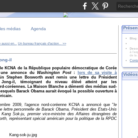
Présen
les médias
Agenda
Blog
e aussi en...
Un bureau français d'action... >>
Descr
à l'as
de la
ong-il
Cont
elle KCNA de la République populaire démocratique de Corée
é une annonce du
Washington Post
:
lors de sa visite à
Vidéos
ain Stephen Bosworth avait remis une lettre du Président
ong-il, témoignant du niveau élévé atteint par les
nord-coréennes. La Maison Blanche a démenti des médias sud-
lesquels Barack Obama aurait évoqué la possible ouverture à
ricain.
mbre 2009, l'agence nord-coréenne KCNA a annoncé que "
le
ne lettre personnelle de Barack Obama, Président des Etats-Unis
 Kang Sok-ju, premier vice-ministre des Affaires étrangères de
h, représentant spécial américain pour la politique de la RPDC