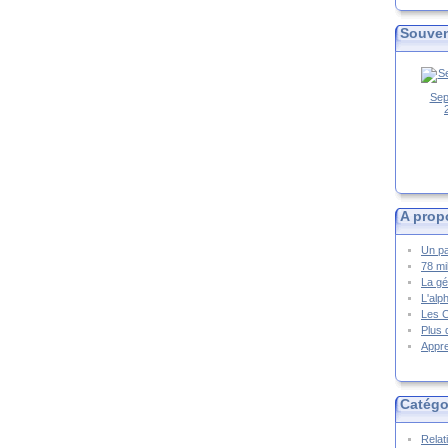
Souven
Sep
A prop
Un pa
78 mi
La gé
L'alp
Les 
Plus 
Appre
Catégo
Relat