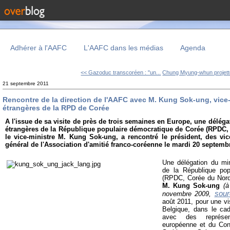
Adhérer à l'AAFC
L'AAFC dans les médias
Agenda
<< Gazoduc transcoréen : "un...
Chung Myung-whun projette
21 septembre 2011
Rencontre de la direction de l'AAFC avec M. Kung Sok-ung, vice-
étrangères de la RPD de Corée
A l'issue de sa visite de près de trois semaines en Europe, une déléga
étrangères de la République populaire démocratique de Corée (RPDC, 
le vice-ministre M. Kung Sok-ung, a rencontré le président, des vice
général de l'Association d'amitié franco-coréenne le mardi 20 septemb
Une délégation du min
de la République pop
(RPDC, Corée du Nord)
M. Kung Sok-ung
(à
sour
novembre 2009,
août 2011, pour une vi
Belgique, dans le ca
avec des représe
européenne et du Con