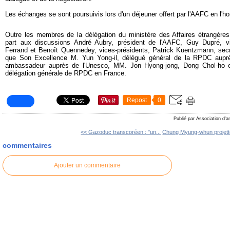
Les échanges se sont poursuivis lors d'un déjeuner offert par l'AAFC en l'ho
Outre les membres de la délégation du ministère des Affaires étrangère
part aux discussions André Aubry, président de l'AAFC, Guy Dupré, vi
Ferrand et Benoît Quennedey, vices-présidents, Patrick Kuentzmann, secré
que Son Excellence M. Yun Yong-il, délégué général de la RPDC auprè
ambassadeur auprès de l'Unesco, MM. Jon Hyong-jong, Dong Chol-ho et
délégation générale de RPDC en France.
Repost
0
Publié par Association d'a
<< Gazoduc transcoréen : "un...
Chung Myung-whun projette
commentaires
Ajouter un commentaire