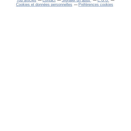
Top articles
Contact
Signaler un abus
C.G.U.
Cookies et données personnelles
Préférences cookies