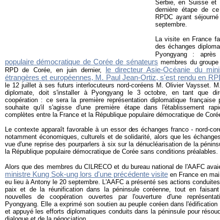
Serbie, en Suisse et 
dernière étape de ce
RPDC ayant séjourné
septembre.
La visite en France fai
des échanges diplomat
Pyongyang : aprè
populaire démocratique de Corée de sénateurs
membres du groupe d
le directeur Asie-Océanie du mini
RPD de Corée, en juin dernier,
étrangères et européennes, M. Paul Jean-Ortiz, s'est rendu en R
le 12 juillet à ses futurs interlocuteurs nord-coréens M. Olivier Vaysset. M
diplomate, doit s'installer à Pyongyang le 3 octobre, en tant que di
coopération : ce sera la première représentation diplomatique françai
souhaite qu'il s'agisse d'une première étape dans l'établissement rap
complètes entre la France et la République populaire démocratique de Coré
Le contexte apparaît favorable à un essor des échanges franco - nord-cor
notamment économiques, culturels et de solidarité, alors que les échanges 
vue d'une reprise des pourparlers à six sur la dénucléarisation de la pénins
la République populaire démocratique de Corée sans conditions préalables.
Alors que des membres du CILRECO et du bureau national de l'AAFC avai
ministre Kung Sok-ung lors d'une précédente visite
en France en mai 
eu lieu à Antony le 20 septembre.
L'AAFC a présenté ses actions conduites e
paix et de la réunification dans la péninsule coréenne, tout en faisant
nouvelles de coopération ouvertes par l'ouverture d'une représentat
Pyongyang. Elle a exprimé son soutien au peuple coréen dans l'édification 
et appuyé les efforts diplomatiques conduits dans la péninsule pour résoud
dialogue et de la négociation.