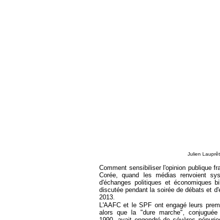
Julien Lauprêt
Comment sensibiliser l'opinion publique fr
Corée, quand les médias renvoient sy
d'échanges politiques et économiques b
discutée pendant la soirée de débats et d
2013.
L'AAFC et le SPF ont engagé leurs pre
alors que la "dure marche", conjugué
1990, avait engendré de sévères pénuries