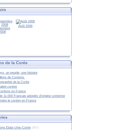
irs
Août 2006
tembre
2008
os de la Corée
ys, un peuple, une histoire
llions de Coréens
ographie de la Corée
habet coréen
Coréens en France
de 11.000 Français adoptés d'origine coréenne
ndre le coréen en France
ries
ions Etats-Unis-Corée
(357)