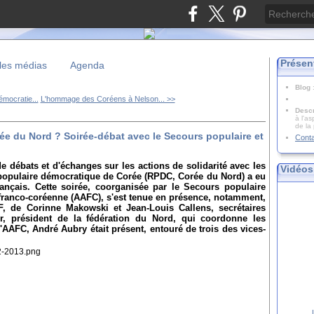
Présen
les médias
Agenda
Blog
mocratie...
L'hommage des Coréens à Nelson... >>
Descr
à l'as
de la
rée du Nord ? Soirée-débat avec le Secours populaire et
Cont
e débats et d'échanges sur les actions de solidarité avec les
Vidéos
populaire démocratique de Corée (RPDC, Corée du Nord) a eu
ançais. Cette soirée, coorganisée par le Secours populaire
é franco-coréenne (AAFC), s'est tenue en présence, notamment,
F, de Corinne Makowski et Jean-Louis Callens, secrétaires
r, président de la fédération du Nord, qui coordonne les
'AAFC, André Aubry était présent, entouré de trois des vices-