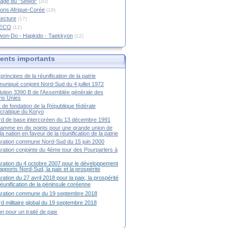
age du "Sewol"
(20)
ions Afrique-Corée
(18)
tecture
(17)
RECO
(12)
won-Do - Hapkido - Taekkyon
(12)
nts importants
principes de la réunification de la patrie
niqué conjoint Nord-Sud du 4 juillet 1972
ution 3390 B de l'Assemblée générale des
ns Unies
t de fondation de la République fédérale
ratique du Koryo
d de base intercoréen du 13 décembre 1991
amme en dix points pour une grande union de
la nation en faveur de la réunification de la patrie
ration commune Nord-Sud du 15 juin 2000
ration conjointe du 4ème tour des Pourparlers à
ration du 4 octobre 2007 pour le développement
apports Nord-Sud, la paix et la prospérité
ration du 27 avril 2018 pour la paix, la prospérité
 réunification de la péninsule coréenne
aration commune du 19 septembre 2018
d militaire global du 19 septembre 2018
ion pour un traité de paix