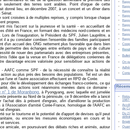
Rappo
e seulement des terres sont arables. Point d'orgue de cette
Rappo
it donné lieu, en décembre 2007, à un concert et un dîner dans
Rappo
u Sénat.
Rappo
 sont croisées à de multiples reprises, y compris lorsque chaque
Rappo
ient propres.
Rappo
t mis l'accent sur la jeunesse et la santé - en accueillant de
Rappo
s d'été en France, en formant des médecins nord-coréens et en
Rappo
. Lors de l'inauguration, le Président du SPF, Julien Lauprêtre, a
Rappo
t il a pu constater combien l'ensemble des familles participaient
ant d'un accueil des ONG nettement plus favorable que dans bien
Coopé
é de permettre des échanges entre enfants de pays et de culture
Rende
cessité de nouer des partenariats avec des entreprises présentes,
Bulle
 émis l'idée que la venue en France de délégations coréennes de
tre davantage encore valorisée pour sensibiliser aux actions de
On pa
Adhé
u - AAFC comme SPF - de la nécessité de connaître la réalité
Cont
 action au plus près des besoins des populations. Tel est un des
e l'une et l'autre association effectuent en RPD de Corée.
 a pour rôle le développement des échanges franco-coréens, ce qui
Récem
darité, des actions sont néanmoins menées dans ce domaine -
le n° 1 de Moranbong
, à Pyongyang, avec laquelle est jumelée
 reste présente au Nord de la péninsule, ce 9 décembre elle a lancé
Retou
1987
l'achat dès à présent d'engrais, afin d'améliorer la production
Accél
s à l'Association d'amitié Corée-France, homologue de l'AAFC en
de C
at d'engrais.
Du 27
é sur le tourisme et le potentiel de d'apport de devises qu'il peut
défin
t sanitaire, ou encore les mesures économiques en cours et la
Brigi
et services.
Quand
ce amicale, en poursuivant des débats riches et animés, autour