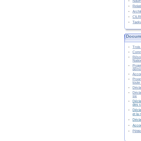
Naufr
Relat
Archi
CIL
Taek
Docume
Trois 
Commu
Résol
Natio
Proje
démoc
Accor
Progr
toute 
Décla
Décla
six
Décla
des r
Décla
et la
Décl
Accor
Pétit