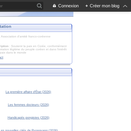
Connexion
+
Créer mon blog
tation
: Association d'amitié franco-coréenne
iption
: Soutenir la paix en Corée, conformément
piration légitime du peuple coréen et dans l’intérêt
 paix dans le monde
act
La première affaire d'État (2026)
Les femmes docteurs (2026)
Handicapés pongistes (2026)
Les nouvelles cités de Pyongyang (2026)