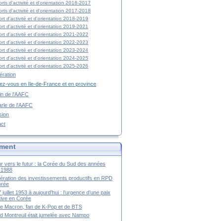
rts d'activité et d'orientation 2016-2017
rts d'activité et d'orientation 2017-2018
rt d'activité et d'orientation 2018-2019
rt d'activité et d'orientation 2019-2021
rt d'activité et d'orientation 2021-2022
rt d'activité et d'orientation 2022-2023
rt d'activité et d'orientation 2023-2024
rt d'activité et d'orientation 2024-2025
rt d'activité et d'orientation 2025-2026
ration
z-vous en Ile-de-France et en province
tin de l'AAFC
rle de l'AAFC
sion
act
ment
r vers le futur : la Corée du Sud des années
-1988
ération des investissements productifs en RPD
orée
 juillet 1953 à aujourd’hui : l’urgence d’une paix
itive en Corée
tte Macron, fan de K-Pop et de BTS
 Montreuil était jumelée avec Nampo