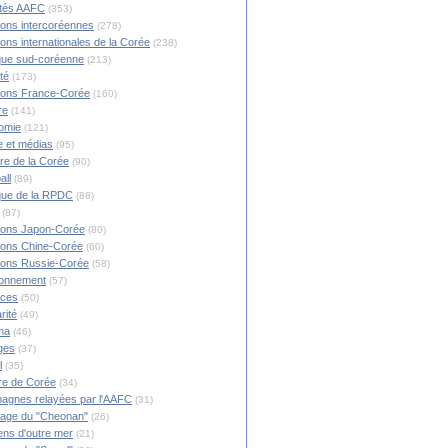
ités AAFC
(353)
ions intercoréennes
(278)
ions internationales de la Corée
(238)
ique sud-coréenne
(213)
té
(173)
ions France-Corée
(160)
re
(141)
omie
(121)
 et médias
(95)
ire de la Corée
(90)
all
(89)
ique de la RPDC
(88)
(87)
ions Japon-Corée
(80)
ions Chine-Corée
(60)
ions Russie-Corée
(58)
ronnement
(57)
nces
(50)
rité
(49)
ma
(46)
ges
(37)
l
(35)
re de Corée
(34)
agnes relayées par l'AAFC
(31)
rage du "Cheonan"
(26)
ns d'outre mer
(21)