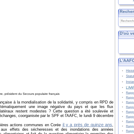
Reche
D'où v
L'AAFC
Histo
Statu
Insta
L'AAF
Rappo
re, président du Secours populaire français
Rappo
ançaise à la mondialisation de la solidarité, y compris en RPD de
Rappo
stématiquement une image négative du pays et que les flux
Rappo
ilatéraux restent modestes ? Cette question a été soulevée et
Rappo
'échanges, coorganisée par le SPF et l'AAFC, le lundi 9 décembre
Rappo
Rappo
il y a près de quinze ans
mières actions communes en Corée
,
Rappo
e aux effets des sécheresses et des inondations des années
Rappo
 alimentaires et fait de la question alimentaire la première des