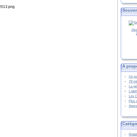
Souven
Sep
A prop
Un pa
78 mi
La gé
L'alp
Les 
Plus 
Appre
Catégo
Relat