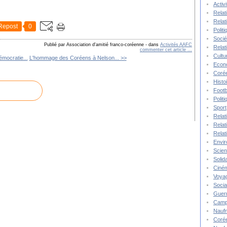
Activ
Relat
Relat
Repost
0
Polit
Socié
Publié par Association d'amitié franco-coréenne
-
dans
Activités AAFC
Relat
commenter cet article
…
Cultu
mocratie...
L'hommage des Coréens à Nelson... >>
Econ
Corée
Histo
Footb
Polit
Sport
Relat
Relat
Relat
Envi
Scie
Solida
Ciné
Voya
Socia
Guer
Camp
Nauf
Corée