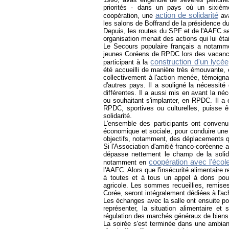
priorités - dans un pays où un sixièm
action de solidarité
coopération, une
ava
les salons de Boffrand de la présidence d
Depuis, les routes du SPF et de l'AAFC se
organisation menait des actions qui lui éta
Le Secours populaire français a notammen
jeunes Coréens de RPDC lors des vacance
construction d'un lycée
participant à la
été accueilli de manière très émouvante, e
collectivement à l'action menée, témoign
d'autres pays. Il a souligné la nécessit
différentes. Il a aussi mis en avant la né
ou souhaitant s'implanter, en RPDC. Il a
RPDC, sportives ou culturelles, puisse ê
solidarité.
L'ensemble des participants ont conven
économique et sociale, pour conduire une
objectifs, notamment, des déplacements qu
Si l'Association d'amitié franco-coréenne
dépasse nettement le champ de la soli
coopération avec l'éco
notamment en
l'AAFC. Alors que l'insécurité alimentaire
à toutes et à tous un appel à dons pour 
agricole. Les sommes recueillies, remise
Corée, seront intégralement dédiées à l'ach
Les échanges avec la salle ont ensuite port
représenter, la situation alimentaire e
régulation des marchés généraux de biens 
La soirée s'est terminée dans une ambian