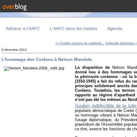
Adhérer à l'AAFC
L'AAFC dans les médias
Agenda
<< Quelles actions de solidarité...
Gribouille diplomate 
8 décembre 2013
L'hommage des Coréens à Nelson Mandela
La disparition de
Nelson Mand
donné lieu à des hommages u
la péninsule coréenne - où la b
(1910-1945) a fait du refus du r
principes solidement ancrés dan
Coréens. Toutefois, les termes
rapports au régime d'apartheid
n'ont pas été les mêmes au Nord
Soutien indéfectible de la lutte
populaire démocratique de Corée 
un hommage vibrant à Nelson Man
l'usage diplomatique, du Préside
praesidium de l'Assemblée populai
ce titre, exerce les fonctions de che