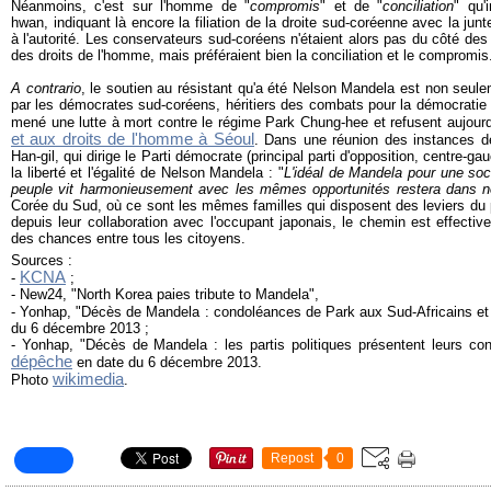
Néanmoins, c'est sur l'homme de "
compromis
" et de "
conciliation
" qu'
hwan, indiquant là encore la filiation de la droite sud-coréenne avec la junt
à l'autorité. Les conservateurs sud-coréens n'étaient alors pas du côté de
des droits de l'homme, mais préféraient bien la conciliation et le compromis.
A contrario
, le soutien au résistant qu'a été Nelson Mandela est non seul
par les démocrates sud-coréens, héritiers des combats pour la démocratie 
mené une lutte à mort contre le régime Park Chung-hee et refusent aujourd
et aux droits de l'homme à Séoul
. Dans une réunion des instances dé
Han-gil, qui dirige le Parti démocrate (principal parti d'opposition, centre-g
la liberté et l'égalité de Nelson Mandela : "
L'idéal de Mandela pour une soci
peuple vit harmonieusement avec les mêmes opportunités restera dans 
Corée du Sud, où ce sont les mêmes familles qui disposent des leviers du 
depuis leur collaboration avec l'occupant japonais, le chemin est effectiv
des chances entre tous les citoyens.
Sources :
KCNA
-
;
- New24, "North Korea paies tribute to Mandela",
- Yonhap, "Décès de Mandela : condoléances de Park aux Sud-Africains et 
du 6 décembre 2013 ;
- Yonhap, "Décès de Mandela : les partis politiques présentent leurs con
dépêche
en date du 6 décembre 2013.
wikimedia
Photo
.
Repost
0