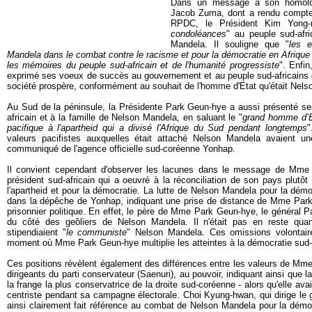
Dans un message à son homologu
Jacob Zuma, dont a rendu compte 
RPDC, le Président Kim Yong
condoléances
" au peuple sud-afri
Mandela. Il souligne que "
les e
Mandela dans le combat contre le racisme et pour la démocratie en Afrique
les mémoires du peuple sud-africain et de l'humanité progressiste
". Enfi
exprimé ses voeux de succès au gouvernement et au peuple sud-africains da
société prospère, conformément au souhait de l'homme d'Etat qu'était Nels
Au Sud de la péninsule, la Présidente Park Geun-hye a aussi présenté s
africain et à la famille de Nelson Mandela, en saluant le "
grand homme d’Et
pacifique à l'apartheid qui a divisé l'Afrique du Sud pendant longtemps
"
valeurs pacifistes auxquelles était attaché Nelson Mandela avaient un
communiqué de l'agence officielle sud-coréenne Yonhap.
Il convient cependant d'observer les lacunes dans le message de Mme P
président sud-africain qui a oeuvré à la réconciliation de son pays plutôt
l'apartheid et pour la démocratie. La lutte de Nelson Mandela pour la dém
dans la dépêche de Yonhap, indiquant une prise de distance de Mme Park 
prisonnier politique. En effet, le père de Mme Park Geun-hye, le général P
du côté des geôliers de Nelson Mandela. Il n'était pas en reste quand
stipendiaient "
le communiste
" Nelson Mandela. Ces omissions volontai
moment où Mme Park Geun-hye multiplie les atteintes à la démocratie sud
Ces positions révèlent également des différences entre les valeurs de Mme 
dirigeants du parti conservateur (Saenuri), au pouvoir, indiquant ainsi que la
la frange la plus conservatrice de la droite sud-coréenne - alors qu'elle av
centriste pendant sa campagne électorale. Choi Kyung-hwan, qui dirige le 
ainsi clairement fait référence au combat de Nelson Mandela pour la démoc