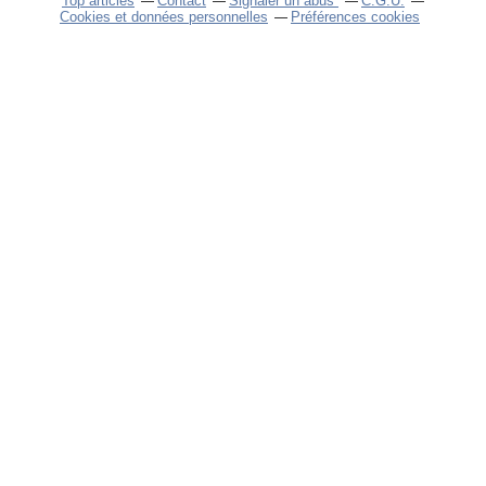
Top articles
Contact
Signaler un abus
C.G.U.
Cookies et données personnelles
Préférences cookies