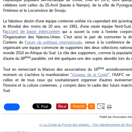
célèbres sont celles du 25-Avril (basée à Nampo), de la ville de Pyongya
l'Intérieur et le Locomotive de Sinuiju.
Le fabuleux destin d'une équipe coréenne unifiée n'a cependant été qu'entrap
le Mondial des moins de 20 ans, en 1991, d'une seule équipe Nord-Sud, 
accord de base intercoréen
l'
qui a ouvert la voie à l'entrée conjo
l'Organisation des Nations-Unies. C'est ainsi le pari de surmonter la di
Coréens du
Forum de politique internationale
, venus à la conférence de 
organisant une équipe commune de supporters des deux sélections nationa
monde 2010 en Afrique du Sud. Le rôle des supporters, comme la popularité 
ème
d'autre du
38
parallèle, ont été quelques-uns des sujets abordés lors du 
ème
Tout en remerciant la Maison des associations du 16
arrondissement 
moment où s'achève la manifestation
"Visages de la Corée
"
, l'AAFC se t
celles et de tous ceux qui souhaiteraient organiser d'autres événemen
l'histoire et la culture coréennes, y compris dans le cadre des futurs mat
Sud.
Repost
0
Publié par Association d'a
<< La Corée au Forum des images...
Fort ralentissement de l'éc