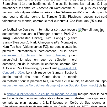
Etats-Unis (1-1) ; en huitièmes de finales, ils battent les Italiens (2-1 
malchanceux contre les Coréens du Nord comme du Sud, puis les Espagnol
tirs aux buts). Après s'être inclinés contre l'Allemagne (0-1), le match pour 
une courte défaite contre la Turquie (3-2). Plusieurs joueurs sud-co
talentueux au monde, comme le meilleur buteur, Cha Bum-kun (55 buts).
Le football coréen s'est internationalisé : aux joueurs
sud-coréens évoluant à l'étranger, comme
Park Jin-
sung
(Manchester United), Kim Dong-jin (Zenith
Saint-Pétersbourg), Park Chu-young (AS Monaco) ou
Nam Tae-hee (Valenciennes FC), se sont ajoutés les
premiers internationaux nord-coréens, qu'ils soient
originaires du Japon
, tel
Jong Tae-se
, joueur
aujourd'hui le plus en vue de sélection nord-
coréenne, ou de la péninsule coréenne, comme Kim
Kuk-jin et Pak Chol-ryong, qui évoluent
au sein du FC
Concordia Bâle
. Le club russe de Samara illustre le
destin croisé des deux Corée dans le monde
du football : pour la première fois, un même club réunit, en dehors du Japo
respectivement du Nord (Choe Myong-ho) et du Sud (Oh Beom-seok)
de la
La
double qualification à la coupe du monde de 2010
marque ainsi le poi
en force de deux équipes nationales initialement modestes, mais qui se sont
compris au plan national : à la K-League en Corée du Sud répond ain
République populaire démocratique de Corée, créé en 1972, dont quelq