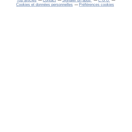
Top articles
Contact
Signaler un abus
C.G.U.
Cookies et données personnelles
Préférences cookies