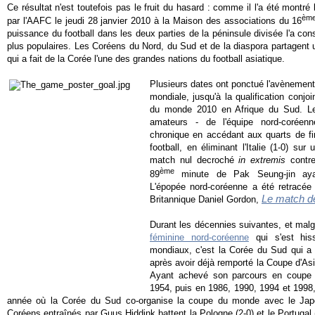
Ce résultat n'est toutefois pas le fruit du hasard : comme il l'a été montré
èm
par l'AAFC le jeudi 28 janvier 2010 à la Maison des associations du 16
puissance du football dans les deux parties de la péninsule divisée l'a c
plus populaires. Les Coréens du Nord, du Sud et de la diaspora partagent
qui a fait de la Corée l'une des grandes nations du football asiatique.
Plusieurs dates ont ponctué l'avènement 
mondiale, jusqu'à la qualification conj
du monde 2010 en Afrique du Sud. Le 
amateurs - de
l'équipe nord-coréenn
chronique en accédant aux quarts de f
football, en éliminant l'Italie (1-0) su
match nul decroché
in extremis
contre
ème
89
minute de Pak Seung-jin ayant
L'épopée nord-coréenne a été retracée
Le match de
Britannique Daniel Gordon,
Durant les décennies suivantes, et mal
féminine nord-coréenne
qui s'est hi
mondiaux, c'est la Corée du Sud qui a
après avoir déjà remporté la Coupe d'As
Ayant achevé son parcours en coupe
1954, puis en 1986, 1990, 1994 et 1998,
année où la Corée du Sud co-organise la coupe du monde avec le Japo
Coréens entraînés par Guus Hiddink battent la Pologne (2-0) et le Portugal 