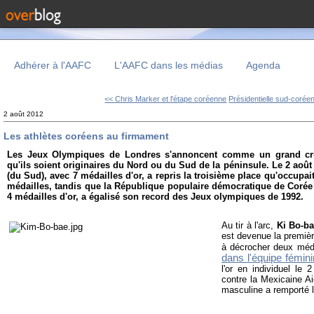
Adhérer à l'AAFC
L'AAFC dans les médias
Agenda
<< Chris Marker et l'étape coréenne
Présidentielle sud-coréen
2 août 2012
Les athlètes coréens au firmament
Les Jeux Olympiques de Londres s'annoncent comme un grand cru 
qu'ils soient originaires du Nord ou du Sud de la péninsule. Le 2 aoû
(du Sud), avec 7 médailles d'or, a repris la troisième place qu'occupa
médailles, tandis que la République populaire démocratique de Corée
4 médailles d'or, a égalisé son record des Jeux olympiques de 1992.
Au tir à l'arc,
Ki Bo-b
est devenue la premiè
à décrocher deux méda
dans l'équipe fémin
l'or en individuel le 
contre la Mexicaine A
masculine a remporté l