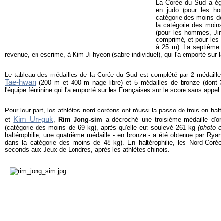
La Corée du Sud a éga
en judo (pour les 
catégorie des moins d
la catégorie des moins
(pour les hommes, Jin
comprimé, et pour les
à 25 m). La septième 
revenue, en escrime, à Kim Ji-hyeon (sabre individuel), qui l'a emporté sur 
Le tableau des médailles de la Corée du Sud est complété par 2 médaille
Tae-hwan
(200 m et 400 m nage libre) et 5 médailles de bronze (dont
l'équipe féminine qui l'a emporté sur les Françaises sur le score sans appel 
Pour leur part, les athlètes nord-coréens ont réussi la passe de trois en hal
Kim Un-guk
et
,
Rim Jong-sim
a décroché une troisième médaille d'or 
(catégorie des moins de 69 kg), après qu'elle eut soulevé 261 kg
(photo 
haltérophilie, une quatrième médaille - en bronze - a été obtenue par Ry
dans la catégorie des moins de 48 kg). En haltérophilie, les Nord-Coré
seconds aux Jeux de Londres, après les athlètes chinois.