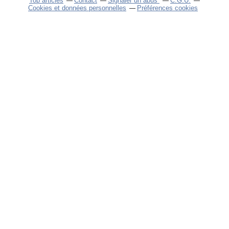
Top articles
Contact
Signaler un abus
C.G.U.
Cookies et données personnelles
Préférences cookies