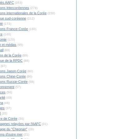
ités AAFC
(353)
ions intercoréennes
(278)
ions internationales de la Corée
(238)
ique sud-coréenne
(212)
té
(173)
ions France-Corée
(160)
re
(140)
omie
(120)
 et médias
(95)
all
(89)
ire de la Corée
(89)
ique de la RPDC
(88)
(87)
ions Japon-Corée
(80)
ions Chine-Corée
(60)
ions Russie-Corée
(58)
ronnement
(57)
nces
(50)
rité
(49)
ma
(46)
ges
(37)
l
(35)
re de Corée
(34)
agnes relayées par l'AAFC
(31)
rage du "Cheonan"
(26)
ns d'outre mer
(21)