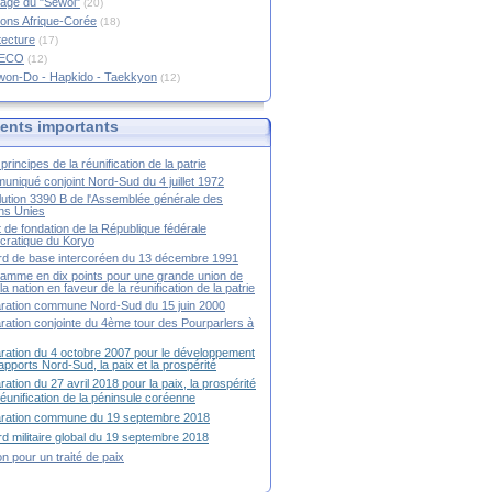
age du "Sewol"
(20)
ions Afrique-Corée
(18)
tecture
(17)
RECO
(12)
won-Do - Hapkido - Taekkyon
(12)
nts importants
principes de la réunification de la patrie
niqué conjoint Nord-Sud du 4 juillet 1972
ution 3390 B de l'Assemblée générale des
ns Unies
t de fondation de la République fédérale
ratique du Koryo
d de base intercoréen du 13 décembre 1991
amme en dix points pour une grande union de
la nation en faveur de la réunification de la patrie
ration commune Nord-Sud du 15 juin 2000
ration conjointe du 4ème tour des Pourparlers à
ration du 4 octobre 2007 pour le développement
apports Nord-Sud, la paix et la prospérité
ration du 27 avril 2018 pour la paix, la prospérité
 réunification de la péninsule coréenne
aration commune du 19 septembre 2018
d militaire global du 19 septembre 2018
ion pour un traité de paix