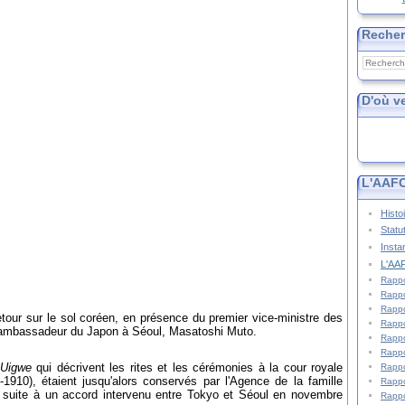
Reche
D'où v
L'AAFC
Histo
Statu
Insta
L'AAF
Rappo
Rappo
Rappo
tour sur le sol coréen, en présence du premier vice-ministre des
Rappo
l'ambassadeur du Japon à Séoul, Masatoshi Muto.
Rappo
Rappo
Uigwe
qui décrivent les rites et les cérémonies à la cour royale
Rappo
910), étaient jusqu'alors conservés par l'Agence de la famille
Rappo
és suite à un accord intervenu entre Tokyo et Séoul en novembre
Rappo