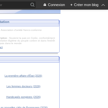
Connexion
+
Créer mon blog
tation
: Association d'amitié franco-coréenne
iption
: Soutenir la paix en Corée, conformément
piration légitime du peuple coréen et dans l’intérêt
 paix dans le monde
act
La première affaire d'État (2026)
Les femmes docteurs (2026)
Handicapés pongistes (2026)
Les nouvelles cités de Pyongyang (2026)