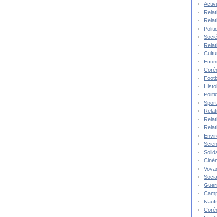
Activ
Relat
Relat
Polit
Socié
Relat
Cultu
Econ
Corée
Footb
Histo
Polit
Sport
Relat
Relat
Relat
Envi
Scie
Solida
Ciné
Voya
Socia
Guer
Camp
Nauf
Corée