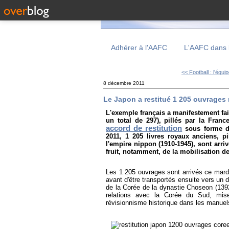
Adhérer à l'AAFC
L'AAFC dans 
<< Football : l'équi
8 décembre 2011
Le Japon a restitué 1 205 ouvrages 
L'exemple français a manifestement fait
un total de 297), pillés par la Fran
accord de restitution
sous forme d'
2011, 1 205 livres royaux anciens, p
l'empire nippon (1910-1945), sont arri
fruit, notamment, de la mobilisation d
Les 1 205 ouvrages sont arrivés ce mard
avant d'être transportés ensuite vers un 
de la Corée de la dynastie Choseon (139
relations avec la Corée du Sud, mis
révisionnisme historique dans les manuel