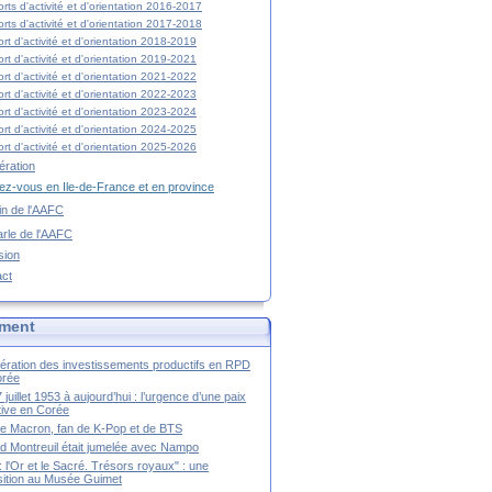
rts d'activité et d'orientation 2016-2017
rts d'activité et d'orientation 2017-2018
rt d'activité et d'orientation 2018-2019
rt d'activité et d'orientation 2019-2021
rt d'activité et d'orientation 2021-2022
rt d'activité et d'orientation 2022-2023
rt d'activité et d'orientation 2023-2024
rt d'activité et d'orientation 2024-2025
rt d'activité et d'orientation 2025-2026
ration
z-vous en Ile-de-France et en province
tin de l'AAFC
rle de l'AAFC
sion
act
ment
ération des investissements productifs en RPD
orée
 juillet 1953 à aujourd’hui : l’urgence d’une paix
itive en Corée
tte Macron, fan de K-Pop et de BTS
 Montreuil était jumelée avec Nampo
a : l'Or et le Sacré. Trésors royaux" : une
ition au Musée Guimet