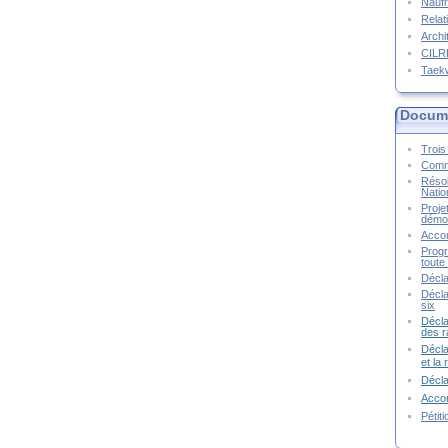
Naufr
Relat
Archi
CIL
Taek
Docume
Trois 
Commu
Résol
Natio
Proje
démoc
Accor
Progr
toute 
Décla
Décla
six
Décla
des r
Décla
et la
Décl
Accor
Pétit