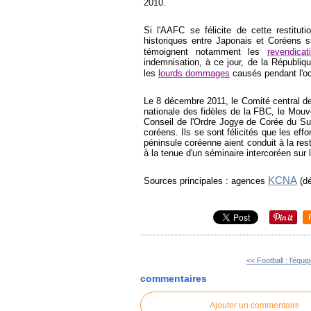
2010.
Si l'AAFC se félicite de cette restitut
historiques entre Japonais et Coréens s
témoignent notamment les
revendica
indemnisation, à ce jour, de la Républi
les
lourds dommages
causés pendant l'oc
Le 8 décembre 2011, le Comité central de
nationale des fidèles de la FBC, le Mouve
Conseil de l'Ordre Jogye de Corée du Su
coréens. Ils se sont félicités que les ef
péninsule coréenne aient conduit à la resti
à la tenue d'un séminaire intercoréen sur 
KCNA
Sources principales : agences
(dé
<< Football : l'équi
commentaires
Ajouter un commentaire