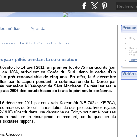
Présen
les médias
Agenda
Blog
pe coréenne...
La RPD de Corée célèbre le... >>
Descr
à l'as
de la
royaux pillés pendant la colonisation
Cont
 école : le 14 avril 2011, un premier lot de 75 manuscrits (sur
ce en 1866, arrivaient en Corée du Sud, dans le cadre d'un
Vidéos
un prêt renouvelable de cinq ans. En effet, le 6 décembre
illés par le Japon pendant la colonisation de la Corée par
vés par avion à l'aéroport de Séoul-Incheon.
Ce résultat est le
epuis 2006 des bouddhistes de toute la péninsule coréenne.
i 6 décembre 2011 par deux vols Korean Air (KE 702 et KE 704),
des musées de Séoul : la restitution de ces précieux livres royaux
2-1910) s'inscrit dans une démarche de Tokyo pour améliorer ses
es à mal par la résurgence, notamment, de la question du
s scolaires nippons.