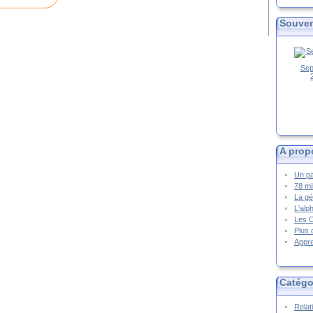
Souven
Sep
A prop
Un pa
78 mi
La gé
L'alp
Les 
Plus 
Appre
Catégo
Relat