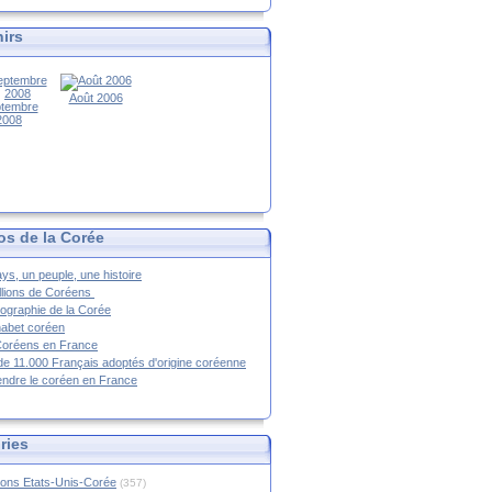
irs
Août 2006
tembre
2008
os de la Corée
ys, un peuple, une histoire
llions de Coréens
ographie de la Corée
habet coréen
Coréens en France
de 11.000 Français adoptés d'origine coréenne
ndre le coréen en France
ries
ions Etats-Unis-Corée
(357)