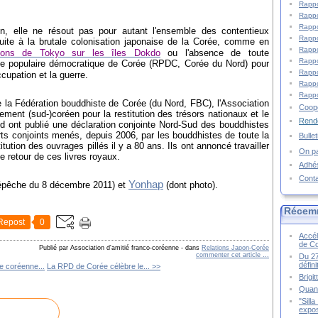
Rappo
Rappo
Rappo
ion, elle ne résout pas pour autant l'ensemble des contentieux
Rappo
uite à la brutale colonisation japonaise de la Corée, comme en
Rappo
tions de Tokyo sur les îles Dokdo
ou l'absence de toute
Rappo
que populaire démocratique de Corée (RPDC, Corée du Nord) pour
Rappo
cupation et la guerre.
Rappo
Rappo
 la Fédération bouddhiste de Corée (du Nord, FBC), l'Association
Coopé
ment (sud-)coréen pour la restitution des trésors nationaux et le
Rende
d ont publié une déclaration conjointe Nord-Sud des bouddhistes
forts conjoints menés, depuis 2006, par les bouddhistes de toute la
Bulle
tution des ouvrages pillés il y a 80 ans. Ils ont annoncé travailler
On pa
le retour de ces livres royaux.
Adhé
Cont
Yonhap
pêche du 8 décembre 2011) et
(dont photo).
Récem
Repost
0
Accél
de C
Publié par Association d'amitié franco-coréenne
-
dans
Relations Japon-Corée
commenter cet article
…
Du 27
défin
pe coréenne...
La RPD de Corée célèbre le... >>
Brigi
Quand
"Sill
expos