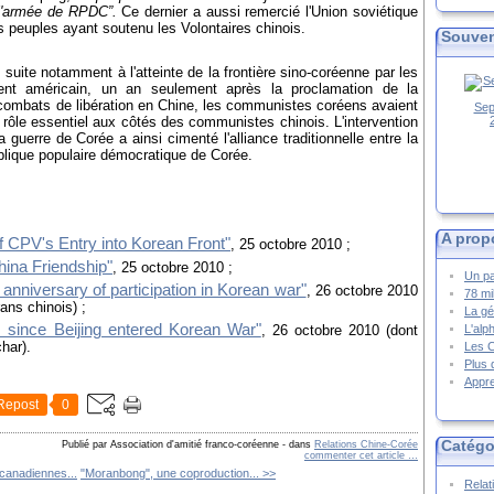
 l'armée de RPDC”.
Ce dernier a aussi remercié l'Union soviétique
les peuples ayant soutenu les Volontaires chinois.
Souven
 suite notamment à l'atteinte de la frontière sino-coréenne par les
t américain, un an seulement après la proclamation de la
combats de libération en Chine, les communistes coréens avaient
Sep
 rôle essentiel aux côtés des communistes chinois. L'intervention
 guerre de Corée a ainsi cimenté l'alliance traditionnelle entre la
blique populaire démocratique de Corée.
A prop
 CPV's Entry into Korean Front"
, 25 octobre 2010 ;
ina Friendship"
, 25 octobre 2010 ;
Un pa
niversary of participation in Korean war"
, 26 octobre 2010
78 mi
ans chinois) ;
La gé
 since Beijing entered Korean War"
, 26 octobre 2010 (dont
L'alp
har).
Les 
Plus 
Appre
Repost
0
Catégo
Publié par Association d'amitié franco-coréenne
-
dans
Relations Chine-Corée
commenter cet article
…
canadiennes...
"Moranbong", une coproduction... >>
Relat