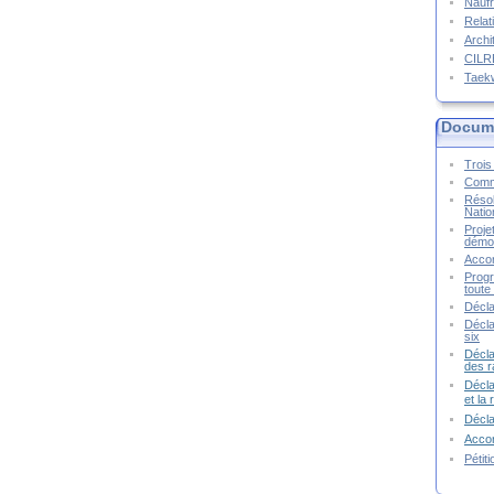
Naufr
Relat
Archi
CIL
Taek
Docume
Trois 
Commu
Résol
Natio
Proje
démoc
Accor
Progr
toute 
Décla
Décla
six
Décla
des r
Décla
et la
Décl
Accor
Pétit