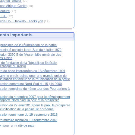
age du "Sewol"
(20)
ions Afrique-Corée
(18)
tecture
(17)
RECO
(12)
won-Do - Hapkido - Taekkyon
(12)
nts importants
principes de la réunification de la patrie
niqué conjoint Nord-Sud du 4 juillet 1972
ution 3390 B de l'Assemblée générale des
ns Unies
t de fondation de la République fédérale
ratique du Koryo
d de base intercoréen du 13 décembre 1991
amme en dix points pour une grande union de
la nation en faveur de la réunification de la patrie
ration commune Nord-Sud du 15 juin 2000
ration conjointe du 4ème tour des Pourparlers à
ration du 4 octobre 2007 pour le développement
apports Nord-Sud, la paix et la prospérité
ration du 27 avril 2018 pour la paix, la prospérité
 réunification de la péninsule coréenne
aration commune du 19 septembre 2018
d militaire global du 19 septembre 2018
ion pour un traité de paix