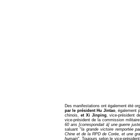
Des manifestations ont également été or
par le président Hu Jintao
, également p
chinois,
et Xi Jinping
, vice-président 
vice-président de la commission militaire
60 ans [correspondait à] une guerre juste
saluant "
la grande victoire remportée pa
Chine et de la RPD de Corée, et une gran
humain
". Toujours selon le vice-présiden