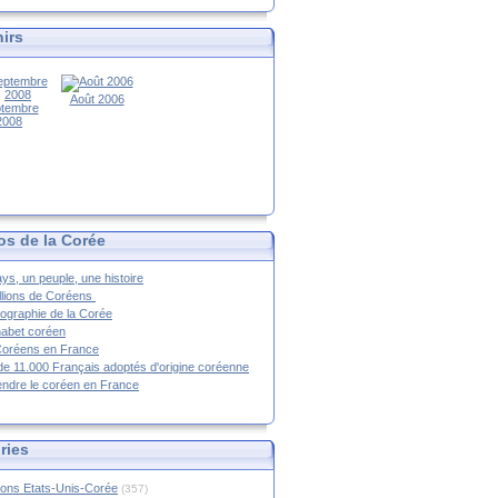
irs
Août 2006
tembre
2008
os de la Corée
ys, un peuple, une histoire
llions de Coréens
ographie de la Corée
habet coréen
Coréens en France
de 11.000 Français adoptés d'origine coréenne
ndre le coréen en France
ries
ions Etats-Unis-Corée
(357)