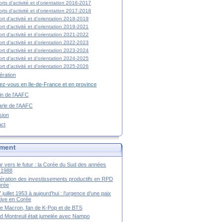
rts d'activité et d'orientation 2016-2017
rts d'activité et d'orientation 2017-2018
rt d'activité et d'orientation 2018-2019
rt d'activité et d'orientation 2019-2021
rt d'activité et d'orientation 2021-2022
rt d'activité et d'orientation 2022-2023
rt d'activité et d'orientation 2023-2024
rt d'activité et d'orientation 2024-2025
rt d'activité et d'orientation 2025-2026
ration
z-vous en Ile-de-France et en province
tin de l'AAFC
rle de l'AAFC
sion
act
ment
r vers le futur : la Corée du Sud des années
-1988
ération des investissements productifs en RPD
orée
 juillet 1953 à aujourd’hui : l’urgence d’une paix
itive en Corée
tte Macron, fan de K-Pop et de BTS
 Montreuil était jumelée avec Nampo