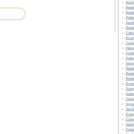
Activ
Relat
Relat
Polit
Socié
Relat
Cultu
Econ
Corée
Histo
Footb
Polit
Sport
Relat
Relat
Relat
Envi
Scie
Solida
Ciné
Voya
Socia
Guer
Camp
Nauf
Corée