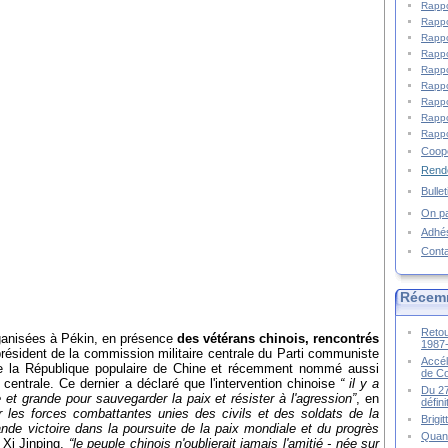
Rappo
Rappo
Rappo
Rappo
Rappo
Rappo
Rappo
Rappo
Rappo
Coopé
Rende
Bulle
On pa
Adhé
Cont
Récem
Retou
ganisées à Pékin, en présence
des vétérans chinois, rencontrés
1987
résident de la commission militaire centrale du Parti communiste
Accél
de la République populaire de Chine et récemment nommé aussi
de C
 centrale. Ce dernier a déclaré que l'intervention chinoise
“ il y a
Du 27
 et grande pour sauvegarder la paix et résister à l'agression”
, en
défin
r les forces combattantes unies des civils et des soldats de la
Brigi
de victoire dans la poursuite de la paix mondiale et du progrès
Quand
t Xi Jinping,
“le peuple chinois n'oublierait jamais l'amitié - née sur