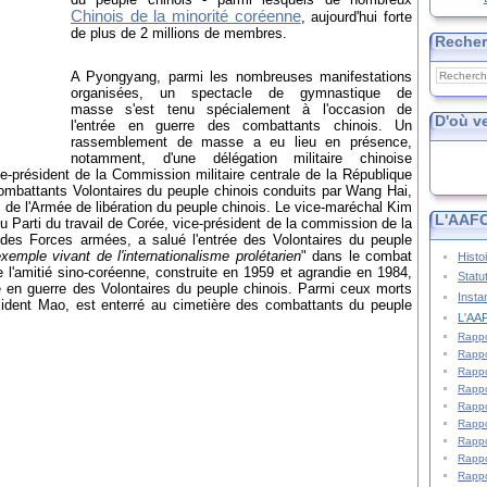
Chinois de la minorité coréenne
, aujourd'hui forte
de plus de 2 millions de membres.
Reche
A Pyongyang, parmi les nombreuses manifestations
organisées, un spectacle de gymnastique de
masse s'est tenu spécialement à l'occasion de
D'où v
l'entrée en guerre des combattants chinois. Un
rassemblement de masse a eu lieu en présence,
notamment, d'une délégation militaire chinoise
e-président de la Commission militaire centrale de la République
ombattants Volontaires du peuple chinois conduits par Wang Hai,
e l'Armée de libération du peuple chinois. Le vice-maréchal Kim
L'AAFC
 Parti du travail de Corée, vice-président de la commission de la
des Forces armées, a salué l'entrée des Volontaires du peuple
xemple vivant de l'internationalisme prolétarien
" dans le combat
Histo
 l'amitié sino-coréenne, construite en 1959 et agrandie en 1984,
Statu
 en guerre des Volontaires du peuple chinois. Parmi ceux morts
Insta
sident Mao, est enterré au cimetière des combattants du peuple
L'AAF
Rappo
Rappo
Rappo
Rappo
Rappo
Rappo
Rappo
Rappo
Rappo