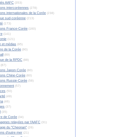
ités AAFC
(353)
ions intercoréennes
(278)
ions internationales de la Corée
(238)
ique sud-coréenne
(213)
té
(173)
ions France-Corée
(160)
re
(141)
omie
(121)
 et médias
(95)
ire de la Corée
(90)
all
(89)
ique de la RPDC
(88)
(87)
ions Japon-Corée
(80)
ions Chine-Corée
(60)
ions Russie-Corée
(58)
ronnement
(57)
nces
(50)
rité
(49)
ma
(46)
ges
(37)
l
(35)
re de Corée
(34)
agnes relayées par l'AAFC
(31)
rage du "Cheonan"
(26)
ns d'outre mer
(21)