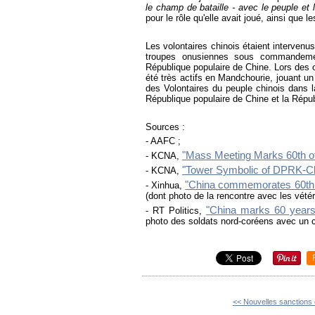
le champ de bataille - avec le peuple et
pour le rôle qu'elle avait joué, ainsi que 
Les volontaires chinois étaient intervenus
troupes onusiennes sous commandemen
République populaire de Chine. Lors des 
été très actifs en Mandchourie, jouant un
des Volontaires du peuple chinois dans la
République populaire de Chine et la Répu
Sources :
- AAFC ;
"Mass Meeting Marks 60th of
- KCNA,
"Tower Symbolic of DPRK-Ch
- KCNA,
"China commemorates 60th an
- Xinhua,
(dont photo de la rencontre avec les vétér
"China marks 60 years
- RT Politics,
photo des soldats nord-coréens avec un c
<< Nouvelles sanctions 