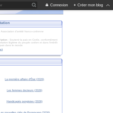
Connexion
+
Créer mon blog
tation
: Association d'amitié franco-coréenne
iption
: Soutenir la paix en Corée, conformément
piration légitime du peuple coréen et dans l’intérêt
 paix dans le monde
act
La première affaire d'État (2026)
Les femmes docteurs (2026)
Handicapés pongistes (2026)
Les nouvelles cités de Pyongyang (2026)