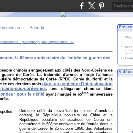
Présen
les médias
Agenda
Blog
canadiennes...
"Moranbong", une coproduction... >>
Descr
à l'as
de la
orent le 60ème anniversaire de l'entrée en guerre des
Cont
u peuple chinois s'engageaient aux côtés des Nord-Coréens de
Vidéos
guerre de Corée. La fraternité d'armes a forgé l'alliance
opulaire démocratique de Corée (RPDC, Corée du Nord) et la
dans un contexte d'intensification
rmée ces derniers mois
ricano-sud-coréennes
, une délégation chinoise étant
ème
honneur pour le défilé
ayant marqué le 65
anniversaire
orée.
Des deux côtés du fleuve Yalu (en chinois, Amnok en
coréen), la République populaire de Chine et la
République populaire démocratique de Corée ont
commémoré le 60ème anniversaire de l'entrée dans la
guerre de Corée, le 25 octobre 1950, des Volontaires
du peuple chinois - parmi lesquels de nombreux