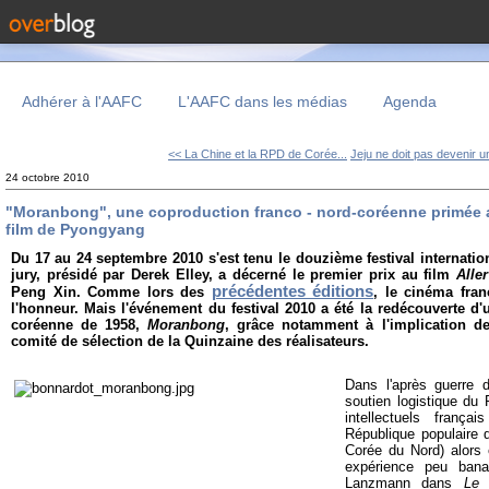
Adhérer à l'AAFC
L'AAFC dans les médias
Agenda
<< La Chine et la RPD de Corée...
Jeju ne doit pas devenir u
24 octobre 2010
"Moranbong", une coproduction franco - nord-coréenne primée au
film de Pyongyang
Du 17 au 24 septembre 2010 s'est tenu le douzième festival internati
jury, présidé par Derek Elley, a décerné le premier prix au film
Alle
précédentes éditions
Peng Xin. Comme lors des
, le cinéma fran
l'honneur. Mais l'événement du festival 2010 a été la redécouverte d'
coréenne de 1958,
Moranbong
, grâce notamment à l'implication 
comité de sélection de la Quinzaine des réalisateurs.
Dans l'après guerre 
soutien logistique du
intellectuels franç
République populaire
Corée du Nord) alors 
expérience peu bana
Lanzmann dans
Le 