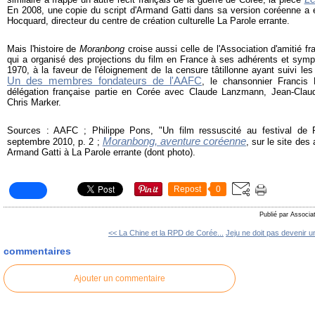
En 2008, une copie du script d'Armand Gatti dans sa version coréenne a 
Hocquard, directeur du centre de création culturelle La Parole errante.
Mais l'histoire de
Moranbong
croise aussi celle de l'Association d'amitié f
qui a organisé des projections du film en France à ses adhérents et sym
1970, à la faveur de l'éloignement de la censure tâtillonne ayant suivi le
Un des membres fondateurs de l'AAFC
, le chansonnier Francis 
délégation française partie en Corée avec Claude Lanzmann, Jean-Clau
Chris Marker.
Sources : AAFC ; Philippe Pons, "Un film ressuscité au festival de
Moranbong, aventure coréenne
septembre 2010, p. 2 ;
, sur le site de
Armand Gatti à La Parole errante (dont photo).
Repost
0
Publié par Associa
<< La Chine et la RPD de Corée...
Jeju ne doit pas devenir u
commentaires
Ajouter un commentaire