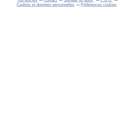
Top articles
Contact
Signaler un abus
C.G.U.
Cookies et données personnelles
Préférences cookies