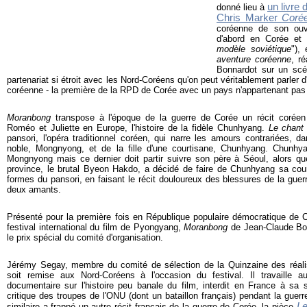
un livre 
donné lieu à
Chris Marker
Coré
coréenne de son ouvr
d'abord en Corée et
modèle soviétique
"),
aventure coréenne
, r
Bonnardot sur un scé
partenariat si étroit avec les Nord-Coréens qu'on peut véritablement parler d
coréenne - la première de la RPD de Corée avec un pays n'appartenant pas 
Moranbong
transpose à l'époque de la guerre de Corée un récit coréen 
Roméo et Juliette en Europe, l'histoire de la fidèle Chunhyang.
Le chant
pansori, l'opéra traditionnel coréen, qui narre les amours contrariées, d
noble, Mongnyong, et de la fille d'une courtisane, Chunhyang. Chunhy
Mongnyong mais ce dernier doit partir suivre son père à Séoul, alors q
province, le brutal Byeon Hakdo, a décidé de faire de Chunhyang sa cour
formes du pansori, en faisant le récit douloureux des blessures de la guer
deux amants.
Présenté pour la première fois en République populaire démocratique de 
festival international du film de Pyongyang,
Moranbong
de Jean-Claude Bon
le prix spécial du comité d'organisation.
Jérémy Segay, membre du comité de sélection de la Quinzaine des réali
soit remise aux Nord-Coréens à l'occasion du festival. Il travaille auj
documentaire sur l'histoire peu banale du film, interdit en France à sa 
critique des troupes de l'ONU (dont un bataillon français) pendant la guer
Le
similaire a frappé un autre récit français de la guerre de Corée, la pièce