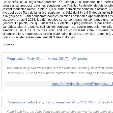
Le succès à la législative partielle de Jeonju-2 a redonné une certaine
progressiste, proposé dans les sondages par l'institut Realmeter depuis octobr
restent modestes (avec un pic à 1,8 % pour la troisième semaine d'octobre 202
avec celles du Parti de la justice, seulement crédité de 2 % à 4 % depuis juillet 
à la gauche du Parti démocrate pour les élections nationales apparaît ainsi entam
est prévu en avril 2024, les démocrates conservent dans les sondages une la
(jusqu'à 12 points), ce qui laisserait aux électeurs progressistes la possibilit
candidats plus à gauche, soit en les soutenant au scrutin proportionnel s'i
franchir le seuil de 3 % des voix, soit en choisissant entre plusieurs c
circonscriptions pourvues au scrutin majoritaire, dans les provinces - comme le 
hors course, dépassant rarement 10 % des suffrages.
Sources :
Progressive Party (South Korea, 2017) - Wikipedia
The party initially had two members in the National Assembly, both from Ulsa
December 2017 when the supreme court convicted Yoon Jong-oe for breakin
https://en.wikipedia.org/wiki/Progressiv
Kang Sung-hee, the Jinbo Party candidate, celebrates with his supporters after