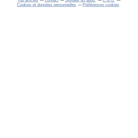
Top articles
Contact
Signaler un abus
C.G.U.
Cookies et données personnelles
Préférences cookies