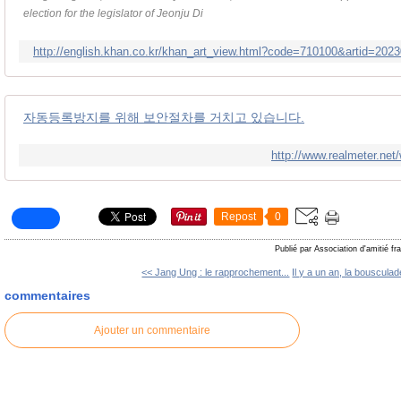
election for the legislator of Jeonju Di
http://english.khan.co.kr/khan_art_view.html?code=710100&artid=2
자동등록방지를 위해 보안절차를 거치고 있습니다.
http://www.realmeter.net
Repost
0
Publié par Association d'amitié f
<< Jang Ung : le rapprochement...
Il y a un an, la bousculad
commentaires
Ajouter un commentaire