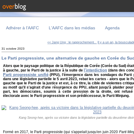
Adhérer à l'AAFC
L'AAFC dans les médias
Agenda
<< Jang Ung : le rapprochement...
Il y a un an, la bousculad
31 octobre 2023
Le Parti progressiste, une alternative de gauche en Corée du Su
Alors que le paysage politique de la République de Corée (Corée du Sud) étai
l'interdiction
à gauche, par le Parti de la justice à la suite de
(dans des cond
Parti progressiste unifié
(PPU), l'émergence dans les sondages du Parti p
dans une législative partielle le 5 avril 2023, rebat les cartes - alors que le P
gauche que le Parti de la justice et est, à ce titre, la cible de violentes critiq
au motif qu'il s'agirait d'une résurgence du PPU, allant jusqu'à plaider pour l
part, les démocrates, soumis à cette pression de la droite, ont refusé 
électorale avec le Parti progressiste et son prédécesseur, le Parti Minjung.
Kang Seong-hee, après sa victoire dans la législative partielle du deuxième distr
Formé en 2017, le Parti progressiste (qui s'appelait jusqu'en juin 2020
Parti Mi