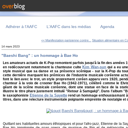
Adhérer à l'AAFC
L'AAFC dans les médias
Agenda
<< Manifestation parisienne contre...
Situation alimentaire en C
14 mars 2023
"Baeshi Bang" : un hommage à Bae Ho
Les amateurs actuels de K-Pop remontent parfois jusqu'à la fin des années 
Kim Wan-sun
en redécouvrant notamment la chanteuse culte
qui a eu une 
style musical que sa danse et sa présence scénique - sur la K-Pop du tou
cette dernière marquant les prémices de l'industrie musicale coréenne actu
font le lien avec le trot, un style proprement coréen apparu vers 1920, penda
chanteur à la voix de
crooner
Bae Ho (1942-1971), célébré comme le Elvis 
géant de la scène musicale coréenne, dont une statue en face de la stat
illustre le titre phare justement intitulé "Retour à Samgakji". Dans l'album "
Etienne de la Sayette
le saxophoniste
rend un hommage enthousiasmant à B
titres, dans une relecture instrumentale poignante empreinte de nostalgie et
Quittant ses habituelles amours éthiopiques et pour l'afro-jazz, Etienne de la Sa
Bae Ho imprégnée de
soap opera
, de musique de film et de mélancolie a