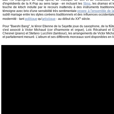
films
d'ingrédients de la K-Pop au sens large - en incluant les
, les
dramas
et 
touche de kitsch induite par le recours inattendu à des instruments tradition
propre à l'ensemble de l
témoigne avec brio d'une sensibilité très sentimentale
subtil mariage entre les styles coréens traditionnels et des influences occidental
e
politique
artistique
modernité - tant
qu'
- au début du XX
siècle.
Pour "Baeshi Bang", le ténor Etienne de la Sayette joue du saxophone, de la flûte
s'est associé à Victor Michaud (cor d'harmonie et orgue), Loïc Récahard et Gi
Chesnel (piano) et Stefano Lucchini (tambour), les arrangements de Victor Mic
et parfaitement mesuré. L'album et ses différents morceaux sont disponibles en l