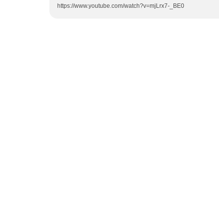
https://www.youtube.com/watch?v=mjLrx7-_BE0