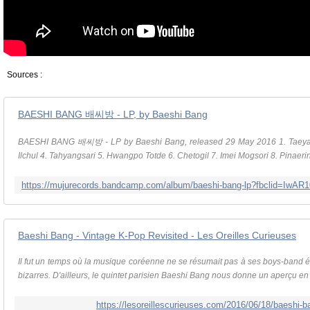
Sources :
BAESHI BANG 배씨방 - LP, by Baeshi Bang
BAESHI BANG 배씨방 - LP by Baeshi Bang, released 29 May 2016 1. Taeya
Ilchul 4. Tahyangsari 5. Hwangpo Totde 6. Chetogil 7. Imei Mogsori 8. Pinaeri
Baeshi Bang - Vintage K-Pop Revisited - Les Oreilles Curieuses
Il fut un temps où la musique coréenne ne se résumait pas à ses boys-band
bizarres. D'ailleurs, le quintet parisien Baeshi Bang nous donne un aperçu en
https://lesoreillescurieuses.com/2016/06/18/baeshi-ba