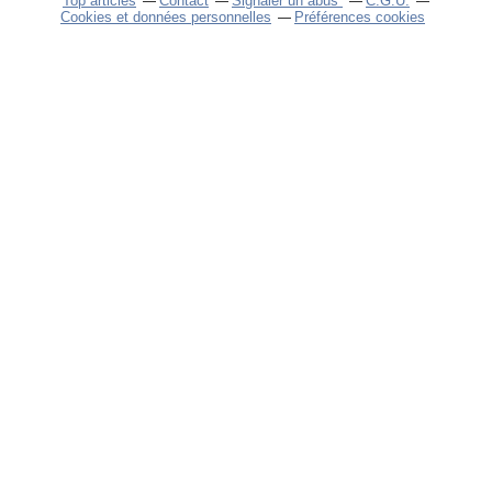
Top articles
Contact
Signaler un abus
C.G.U.
Cookies et données personnelles
Préférences cookies