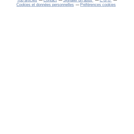
Top articles
Contact
Signaler un abus
C.G.U.
Cookies et données personnelles
Préférences cookies