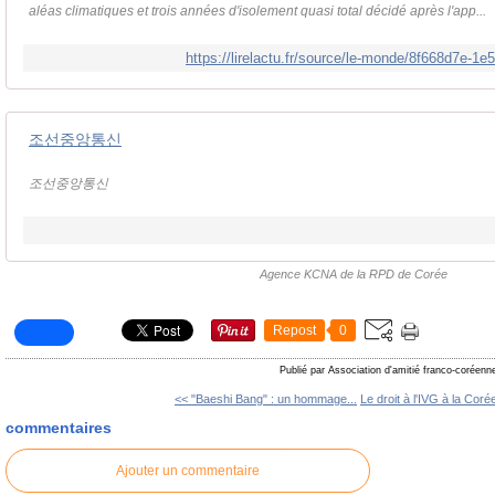
aléas climatiques et trois années d'isolement quasi total décidé après l'app...
https://lirelactu.fr/source/le-monde/8f668d7e-
조선중앙통신
조선중앙통신
Agence KCNA de la RPD de Corée
Repost
0
Publié par Association d'amitié franco-coréenn
<< "Baeshi Bang" : un hommage...
Le droit à l'IVG à la Corée
commentaires
Ajouter un commentaire