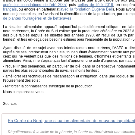
d'amitié franco-coréenne a apporté par le passé une aide d'urgence aux po
après les inondations de l'été 2007
celles de l'été 2016
, puis
, en coopér
français
avec la fondation Eugene Bell
, ou encore en partenariat
). Nous avons
non conjoncturelles, en favorisant la diversification de la production, par exemp
de plantes fourragères et de betteraves
.
La situation alimentaire apparaît aujourd'hui particulièrement critique : en l'a
nord-coréennes, la Corée du Sud estime que la production céréalière en 2022 à 4
des plus faibles depuis les disettes des années 1990, en recul de 3,8 % par 
tonnes), et très en-deçà des besoins estimés pour l'ensemble de la population (5,
Ayant discuté de ce sujet avec nos interlocuteurs nord-coréens, l'AAFC a déc
auprès de ses interlocuteur habituels, tout en étant évidemment ouverte aux pro
ceux qui ne veulent pas que des millions de femmes, d'hommes et d'enfants s
alimentaire. Ainsi, il ne s'agirait pas tant d'apporter une aide d'urgence, par natur
- recueillir des semences, en particulier de blé, dans la perspective notamment
parties les plus septentrionales du pays, les moins fertiles ;
- améliorer les techniques de mécanisation et d'irrigation, dans une logique d
l'épuisement des sols ;
- renforcer la connaissance statistique de la production.
Nous comptons sur vous.
Sources :
En Corée du Nord, une situation alimentaire de nouveau inquiétan
Régulièrement à la limite de la pénurie, la Corée du Nord vivrait une situati