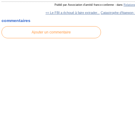
Publié par Association d'amitié franco-coréenne
-
dans
Relation
<< Le FBI a échoué à faire extrader...
Catastrophe d'Itaewon : 
commentaires
Ajouter un commentaire