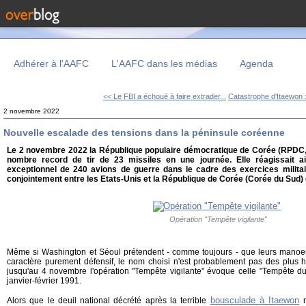
Adhérer à l'AAFC
L'AAFC dans les médias
Agenda
<< Le FBI a échoué à faire extrader...
Catastrophe d'Itaewon : 
2 novembre 2022
Nouvelle escalade des tensions dans la péninsule coréenne
Le 2 novembre 2022 la République populaire démocratique de Corée (RPDC,
nombre record de tir de 23 missiles en une journée. Elle réagissait a
exceptionnel de 240 avions de guerre dans le cadre des exercices milita
conjointement entre les Etats-Unis et la République de Corée (Corée du Sud) 
Opération "Tempête vigilante"
Même si Washington et Séoul prétendent - comme toujours - que leurs manoeuv
caractère purement défensif, le nom choisi n'est probablement pas des plus h
jusqu'au 4 novembre l'opération "Tempête vigilante" évoque celle "Tempête du 
janvier-février 1991.
bousculade à Itaewon
Alors que le deuil national décrété après la terrible
n