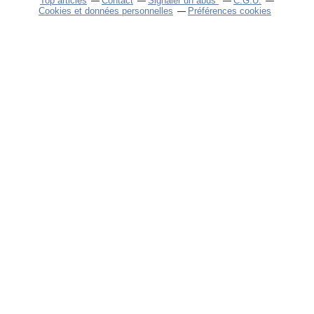
Top articles
Contact
Signaler un abus
C.G.U.
Cookies et données personnelles
Préférences cookies