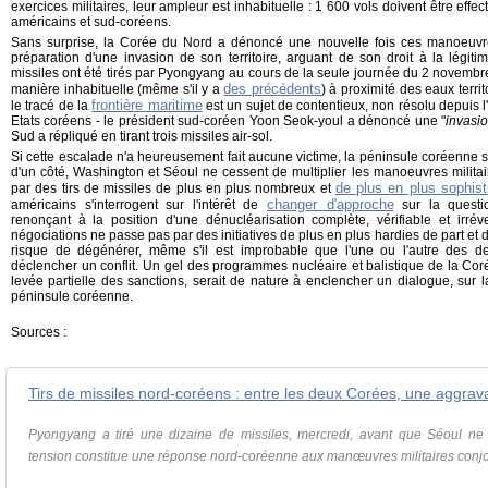
exercices militaires, leur ampleur est inhabituelle : 1 600 vols doivent être eff
américains et sud-coréens.
Sans surprise, la Corée du Nord a dénoncé une nouvelle fois ces manoeuvr
préparation d'une invasion de son territoire, arguant de son droit à la légi
missiles ont été tirés par Pyongyang au cours de la seule journée du 2 novembre
des précédents
manière inhabituelle (même s'il y a
) à proximité des eaux terri
frontière maritime
le tracé de la
est un sujet de contentieux, non résolu depuis l
Etats coréens - le président sud-coréen Yoon Seok-youl a dénoncé une "
invasio
Sud a répliqué en tirant trois missiles air-sol.
Si cette escalade n'a heureusement fait aucune victime, la péninsule coréenne
d'un côté, Washington et Séoul ne cessent de multiplier les manoeuvres militair
de plus en plus sophist
par des tirs de missiles de plus en plus nombreux et
changer d'approche
américains s'interrogent sur l'intérêt de
sur la questi
renonçant à la position d'une dénucléarisation complète, vérifiable et irréve
négociations ne passe pas par des initiatives de plus en plus hardies de part et d
risque de dégénérer, même s'il est improbable que l'une ou l'autre des d
déclencher un conflit. Un gel des programmes nucléaire et balistique de la Cor
levée partielle des sanctions, serait de nature à enclencher un dialogue, sur l
péninsule coréenne.
Sources :
Pyongyang a tiré une dizaine de missiles, mercredi, avant que Séoul ne 
tension constitue une réponse nord-coréenne aux manœuvres militaires conjoin