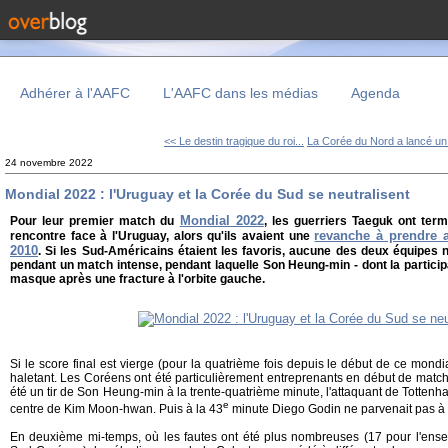
Adhérer à l'AAFC
L'AAFC dans les médias
Agenda
<< Le destin tragique du roi...
La Corée du Nord a lancé un.
24 novembre 2022
Mondial 2022 : l'Uruguay et la Corée du Sud se neutralisent
Mondial 2022
Pour leur premier match du
, les guerriers Taeguk ont term
revanche à prendre 
rencontre face à l'Uruguay, alors qu'ils avaient une
2010
. Si les Sud-Américains étaient les favoris, aucune des deux équipes 
pendant un match intense, pendant laquelle Son Heung-min - dont la participat
masque après une fracture à l'orbite gauche.
Si le score final est vierge (pour la quatrième fois depuis le début de ce mond
haletant. Les Coréens ont été particulièrement entreprenants en début de match 
été un tir de Son Heung-min à la trente-quatrième minute, l'attaquant de Tottenha
e
centre de Kim Moon-hwan. Puis à la 43
minute Diego Godin ne parvenait pas à 
En deuxième mi-temps, où les fautes ont été plus nombreuses (17 pour l'ens