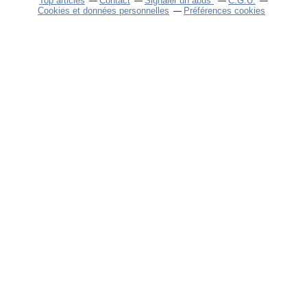
Top articles
Contact
Signaler un abus
C.G.U.
Cookies et données personnelles
Préférences cookies