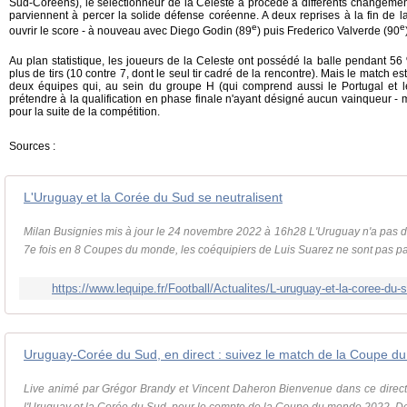
Sud-Coréens), le sélectionneur de la Celeste a procédé à différents changeme
parviennent à percer la solide défense coréenne. A deux reprises à la fin de 
e
e
ouvrir le score - à nouveau avec Diego Godin (89
) puis Frederico Valverde (90
Au plan statistique, les joueurs de la Celeste ont possédé la balle pendant 5
plus de tirs (10 contre 7, dont le seul tir cadré de la rencontre). Mais le match est
deux équipes qui, au sein du groupe H (qui comprend aussi le Portugal et l
prétendre à la qualification en phase finale n'ayant désigné aucun vainqueur - 
pour la suite de la compétition.
Sources :
L'Uruguay et la Corée du Sud se neutralisent
Milan Busignies mis à jour le 24 novembre 2022 à 16h28 L'Uruguay n'a pas d
7e fois en 8 Coupes du monde, les coéquipiers de Luis Suarez ne sont pas par
https://www.lequipe.fr/Football/Actualites/L-uruguay-et-la-coree-du
Uruguay-Corée du Sud, en direct : suivez le match de la Coupe 
Live animé par Grégor Brandy et Vincent Daheron Bienvenue dans ce direct 