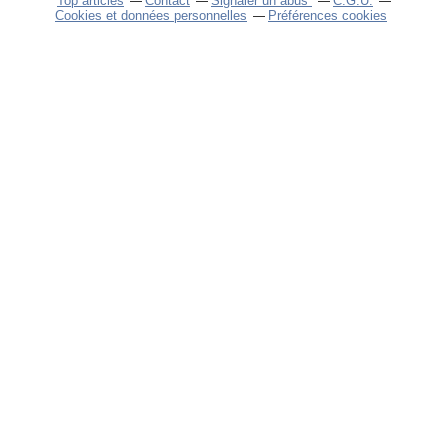
Top articles
Contact
Signaler un abus
C.G.U.
Cookies et données personnelles
Préférences cookies