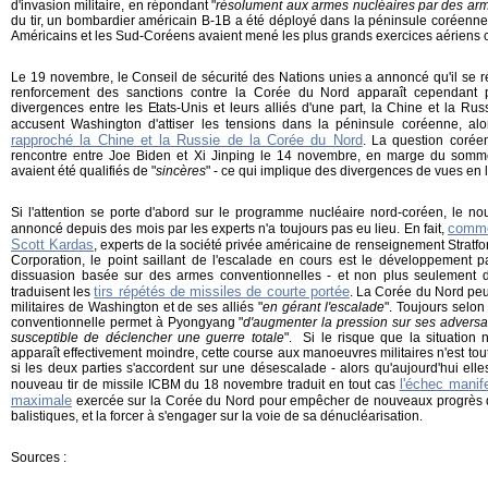
d'invasion militaire, en répondant "
résolument aux armes nucléaires par des arm
du tir, un bombardier américain B-1B a été déployé dans la péninsule coréenne
Américains et les Sud-Coréens avaient mené les plus grands exercices aériens 
Le 19 novembre, le Conseil de sécurité des Nations unies a annoncé qu'il se r
renforcement des sanctions contre la Corée du Nord apparaît cependant
divergences entre les Etats-Unis et leurs alliés d'une part, la Chine et la Rus
accusent Washington d'attiser les tensions dans la péninsule coréenne, a
rapproché la Chine et la Russie de la Corée du Nord
. La question corée
rencontre entre Joe Biden et Xi Jinping le 14 novembre, en marge du somm
avaient été qualifiés de "
sincères
" - ce qui implique des divergences de vues en
Si l'attention se porte d'abord sur le programme nucléaire nord-coréen, le n
comme
annoncé depuis des mois par les experts n'a toujours pas eu lieu. En fait,
Scott Kardas
, experts de la société privée américaine de renseignement Stratfor
Corporation, le point saillant de l'escalade en cours est le développement
dissuasion basée sur des armes conventionnelles - et non plus seulement d
tirs répétés de missiles de courte portée
traduisent les
. La Corée du Nord pe
militaires de Washington et de ses alliés "
en gérant l'escalade
". Toujours selon
conventionnelle permet à Pyongyang "
d'augmenter la pression sur ses advers
susceptible de déclencher une guerre totale
". Si le risque que la situation
apparaît effectivement moindre, cette course aux manoeuvres militaires n'est tout
si les deux parties s'accordent sur une désescalade - alors qu'aujourd'hui elle
l'échec manif
nouveau tir de missile ICBM du 18 novembre traduit en tout cas
maximale
exercée sur la Corée du Nord pour empêcher de nouveaux progrès 
balistiques, et la forcer à s'engager sur la voie de sa dénucléarisation.
Sources :