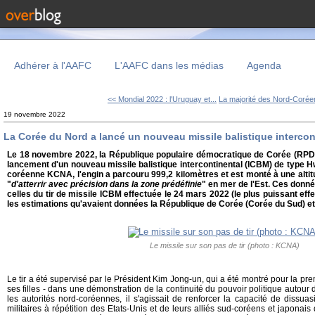
Adhérer à l'AAFC
L'AAFC dans les médias
Agenda
<< Mondial 2022 : l'Uruguay et...
La majorité des Nord-Coréen
19 novembre 2022
La Corée du Nord a lancé un nouveau missile balistique intercon
Le 18 novembre 2022, la République populaire démocratique de Corée (RPD
lancement d'un nouveau missile balistique intercontinental (ICBM) de type 
coréenne KCNA, l'engin a parcouru 999,2 kilomètres et est monté à une altit
"
d'atterrir avec précision dans la zone prédéfinie
" en mer de l'Est. Ces donn
celles du tir de missile ICBM effectuée le 24 mars 2022 (le plus puissant eff
les estimations qu'avaient données la République de Corée (Corée du Sud) et
Le missile sur son pas de tir (photo : KCNA)
Le tir a été supervisé par le Président Kim Jong-un, qui a été montré pour la p
ses filles - dans une démonstration de la continuité du pouvoir politique autour
les autorités nord-coréennes, il s'agissait de renforcer la capacité de dissua
militaires à répétition des Etats-Unis et de leurs alliés sud-coréens et japona