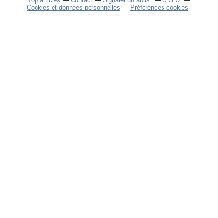
Top articles
Contact
Signaler un abus
C.G.U.
Cookies et données personnelles
Préférences cookies