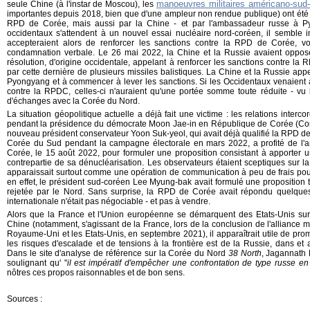
manoeuvres militaires américano-sud
seule Chine (à l'instar de Moscou), les
importantes depuis 2018, bien que d'une ampleur non rendue publique) ont ét
RPD de Corée, mais aussi par la Chine - et par l'ambassadeur russe à Py
occidentaux s'attendent à un nouvel essai nucléaire nord-coréen, il semble
accepteraient alors de renforcer les sanctions contre la RPD de Corée, 
condamnation verbale. Le 26 mai 2022, la Chine et la Russie avaient opposé
résolution, d'origine occidentale, appelant à renforcer les sanctions contre l
par cette dernière de plusieurs missiles balistiques. La Chine et la Russie app
Pyongyang et à commencer à lever les sanctions. Si les Occidentaux venaient 
contre la RPDC, celles-ci n'auraient qu'une portée somme toute réduite - vu 
d'échanges avec la Corée du Nord.
La situation géopolitique actuelle a déjà fait une victime : les relations interc
pendant la présidence du démocrate Moon Jae-in en République de Corée (Cor
nouveau président conservateur Yoon Suk-yeol, qui avait déjà qualifié la RPD de
Corée du Sud pendant la campagne électorale en mars 2022, a profité de l'ann
Corée, le 15 août 2022, pour formuler une proposition consistant à apporte
contrepartie de sa dénucléarisation. Les observateurs étaient sceptiques sur 
apparaissait surtout comme une opération de communication à peu de frais pour
en effet, le président sud-coréen Lee Myung-bak avait formulé une proposition t
rejetée par le Nord. Sans surprise, la RPD de Corée avait répondu quelques
internationale n'était pas négociable - et pas à vendre.
Alors que la France et l'Union européenne se démarquent des Etats-Unis sur
Chine (notamment, s'agissant de la France, lors de la conclusion de l'alliance mi
Royaume-Uni et les Etats-Unis, en septembre 2021), il apparaîtrait utile de pro
les risques d'escalade et de tensions à la frontière est de la Russie, dans et
Dans le site d'analyse de référence sur la Corée du Nord
38 North
, Jagannath 
soulignant qu' "
il est impératif d'empêcher une confrontation de type russe e
nôtres ces propos raisonnables et de bon sens.
Sources :