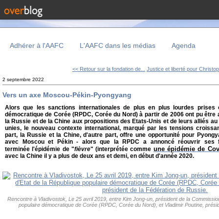
Adhérer à l'AAFC
L'AAFC dans les médias
Agenda
<< Retour sur la fondation de...
Justice et liberté pour Christop
2 septembre 2022
Vers un axe Moscou-Pékin-Pyongyang
Alors que les sanctions internationales de plus en plus lourdes prises 
démocratique de Corée (RPDC, Corée du Nord) à partir de 2006 ont pu être 
la Russie et de la Chine aux propositions des Etats-Unis et de leurs alliés a
unies, le nouveau contexte international, marqué par les tensions croissan
part, la Russie et la Chine, d'autre part, offre une opportunité pour Pyon
avec Moscou et Pékin - alors que la RPDC a annoncé réouvrir ses fr
une épidémie de Cov
terminée l'épidémie de "
fièvre
" (interprétée comme
avec la Chine il y a plus de deux ans et demi, en début d'année 2020.
Rencontre à Vladivostok, Le 25 avril 2019, entre Kim Jong-un, président de la Commission
populaire démocratique de Corée (RPDC, Corée du Nord), et Vladimir Poutine, présid