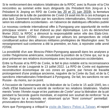
Si le renforcement des relations bilatérales de la RPDC avec la Russie et la Chin
rencontres au sommet entre leurs dirigeants (du Président Kim Jong-un à 
les 20 et 21 juin 2019
Président Xi Jinping en RPD de Corée
), la fermetu
international de la lutte de pandémie de Covid-19 avait mis fin à ces échanges 
plus tard. Durement touchée par les sanctions internationales, l'économie nord
selon les estimations occidentales - en l'absence de statistiques officielles publ
Le nouveau contexte international offre à Pyongyang une opportunité de renf
principaux voisins - et tout d'abord au plan diplomatique. Lors du déclench
février 2022, la RPDC a dénoncé la responsabilité selon elle des Etats-Unis e
l'Atlantique Nord (OTAN) - dénonçant par ailleurs les perspectives de créa
constituerait autour des alliances militaires privilégiées de Washington avec To
renseignement sud-coréenne a été la première, en Asie, à rejoindre cette ann
l'OTAN.
La possibilité d'un axe Moscou-Pékin-Pyongyang apparaît dans les analyses p
contre l'hégémonie américaine, nonobstant la position de la Chine qui, sur la 
pour préserver ses relations économiques avec les puissances occidentales.
Entre la Russie et la RPD de Corée, le fait le plus notable est la reconnaissa
de Donetsk et de Lougansk le 13 juillet 2022. La RPD de Corée est également
reconstruction économique de ces zones en guerre, par l'envoi de travailleu
prolongement d'une pratique ancienne, naguère de la Corée du Sud, et de la 
sanctions internationales l'interdisant à Pyongyang. De fait, les sanctions ne se
Russie - du moins, sur ce point.
A l'occasion de l'anniversaire de la libération de la Corée le 15 août 1945, le
chefs d'Etat traduisent la volonté de renforcer les relations bilatérales. Vlad
menés "
entre l'Armée rouge et les patriotes de Corée
" pour la libération de la 
pendant la Seconde guerre mondiale, et exprimé son souhait de renforcer "
la s
Kim Jong-un lui a répondu en observant qu'un "
front commun
" permettait
provocations des forces hostiles
".
visite de Nancy Pelosi à Taïwan
Alors que Pyongyang a critiqué la
, et rappe