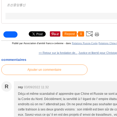
조선중앙통신
Repost
0
Publié par Association d'amitié franco-coréenne
-
dans
Relations Russie-Corée
Relations Chine
<< Retour sur la fondation de...
Justice et liberté pour Christop
commentaires
Ajouter un commentaire
R
rey
03/09/2022 11:32
Déçu et même scandalisé d' apprendre que Chine et Russie se sont a
la Corée du Nord. Décidément, la servilité à l' égard de l' empire état
endroits où on ne l' attendrait pas. On ne peut même pas souhaiter qu
cette trahison à ses deux grands voisins : son intérêt est bien sûr de c
eux. Savez-vous ce qu' il en est des projets d' envoi de travailleurs ,