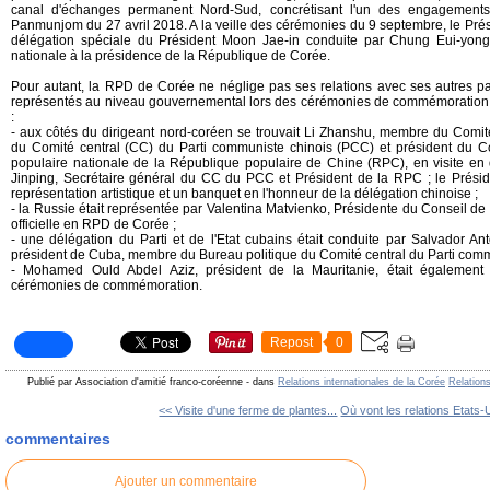
canal d'échanges permanent Nord-Sud, concrétisant l'un des engagements 
Panmunjom du 27 avril 2018. A la veille des cérémonies du 9 septembre, le Pré
délégation spéciale du Président Moon Jae-in conduite par Chung Eui-yong
nationale à la présidence de la République de Corée.
Pour autant, la RPD de Corée ne néglige pas ses relations avec ses autres pa
représentés au niveau gouvernemental lors des cérémonies de commémoration 
:
- aux côtés du dirigeant nord-coréen se trouvait
Li Zhanshu, membre du Comité
du Comité central (CC) du Parti communiste chinois (PCC) et président du 
populaire nationale de la République populaire de Chine (RPC), en visite en 
Jinping, Secrétaire général du CC du PCC et Président de la RPC ; le Prési
représentation artistique et un banquet en l'honneur de la délégation chinoise ;
- la Russie était représentée par Valentina Matvienko, Présidente du Conseil de 
officielle en RPD de Corée ;
- une délégation du Parti et de l'Etat cubains était conduite par Salvador An
président de Cuba, membre du Bureau politique du Comité central du Parti com
-
Mohamed Ould Abdel Aziz, président de la Mauritanie, était égalemen
cérémonies de commémoration.
Repost
0
Publié par Association d'amitié franco-coréenne
-
dans
Relations internationales de la Corée
Relation
<< Visite d'une ferme de plantes...
Où vont les relations Etats-U
commentaires
Ajouter un commentaire