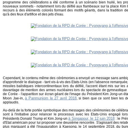
programme des célébrations a été conforme à un scénario bien huilé, les pr
nouveaux sommets - notamment lors du défilé aux flambeaux sur la place Kim Il
recours à des éléments colorés formant des motifs géants, dans la tradition 
qu'à des feux d'artifice et des jets d'eau.
Cependant, le contenu même des cérémonies a envoyé un message sans ambigu
d'approfondir le dialogue - tant vis-à-vis des Etats-Unis (en l'absence remarquée
missiles balistiques intercontinentaux lors du défilé, l'accent étant mis sur les
davantage de mention des armes nucléaires lors du spectacle de gymnastique
de Corée - l'apparition sur écran géant de l'image du Président Kim Jong-un ét
à Panmunjom le 27 avril 2018
Moon Jae-in,
, si bien que ce sont bien les d
applaudis.
Au-delà de la forte portée symbolique des messages des cérémonies de célébrat
sont à l'initiative pour relancer le processus avec les Etats-Unis engagé lor
à Singapour, le 12 juin 2018
Présidents Donald Trump et Kim Jong-un
: le Pré
d'Etat américain pour lui proposer une deuxième rencontre. S'agissant des relati
plus marquant a été l'inauguration à Kaesong, le 14 septembre 2018, du bure