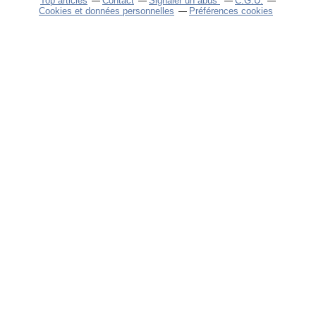
Top articles
Contact
Signaler un abus
C.G.U.
Cookies et données personnelles
Préférences cookies