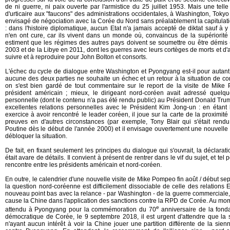
de ni guerre, ni paix ouverte par l'armistice du 25 juillet 1953. Mais une te
d'urticaire aux "faucons" des administrations occidentales, à Washington, Tokyo
envisagé de négociation avec la Corée du Nord sans préalablement la capitula
: dans l'histoire diplomatique, aucun Etat n'a jamais accepté de diktat sauf à y 
n'en ont cure, car ils vivent dans un monde où, convaincus de la supériorité e
estiment que les régimes des autres pays doivent se soumettre ou être démis 
2003 et de la Libye en 2011, dont les guerres avec leurs cortèges de morts et d'
suivre et à reproduire pour John Bolton et consorts.
L'échec du cycle de dialogue entre Washington et Pyongyang est-il pour autant
aucune des deux parties ne souhaite un échec et un retour à la situation de co
on s'est bien gardé de tout commentaire sur le report de la visite de Mike
président américain ; mieux, le dirigeant nord-coréen avait adressé quelqu
personnelle (dont le contenu n'a pas été rendu public) au Président Donald Trum
excellentes relations personnelles avec le Président Kim Jong-un : en étant l
exercice à avoir rencontré le leader coréen, il joue sur la carte de la proximi
preuves en d'autres circonstances (par exemple, Tony Blair qui s'était rendu
Poutine dès le début de l'année 2000) et il envisage ouvertement une nouvelle
débloquer la situation.
De fait, en fixant seulement les principes du dialogue qui s'ouvrait, la déclar
était avare de détails. Il convient à présent de rentrer dans le vif du sujet, et tel 
rencontre entre les présidents américain et nord-coréen.
En outre, le calendrier d'une nouvelle visite de Mike Pompeo fin août / début se
la question nord-coréenne est difficilement dissociable de celle des relations 
nouveau point bas avec la relance - par Washington - de la guerre commerciale
cause la Chine dans l'application des sanctions contre la RPD de Corée. Au mome
e
attendu à Pyongyang pour la commémoration du 70
anniversaire de la fond
démocratique de Corée, le 9 septembre 2018, il est urgent d'attendre que la 
n'ayant aucun intérêt à voir la Chine jouer une partition différente de la sien