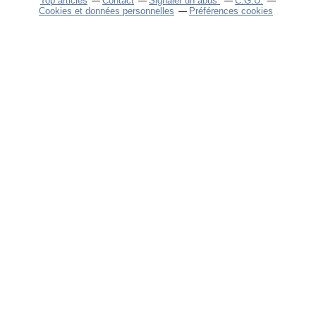
Top articles
Contact
Signaler un abus
C.G.U.
Cookies et données personnelles
Préférences cookies