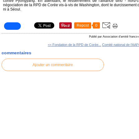
contre Pyongyang. En attendant, le resserrement de l'alliance sino - nord-
négociation de la RPD de Corée vis-à-vis de Washington, dont le durcissement de
ni à Séoul.
Repost
0
Publié par Association d'amitié franco
<< Fondation de la RPD de Corée...
Comité national de l'AAFC
commentaires
Ajouter un commentaire