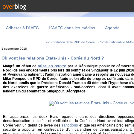
Adhérer à l'AAFC
L'AAFC dans les médias
Agenda
<< Fondation de la RPD de Corée...
Comité national de l'AAFC
1 septembre 2018
Où vont les relations Etats-Unis - Corée du Nord ?
mise en œuvre
Malgré un début de
par la République populaire démocrat
Nord) de ses engagements pris lors du sommet de Singapour le 12 juin 2018,
et Pyongyang patinent : l'administration américaine a reporté un nouveau d
Mike Pompeo en RPD de Corée, faute selon elle de progrès suffisants dans 
du Nord, tandis que le Président Donald Trump a dû démentir l'hypothèse d'
des exercices de guerre américano - sud-coréens, dont il avait anno
lendemain du sommet de Singapour. Décryptage.
En apparence, les deux Etats regardent dans des directions opposées
dénucléarisation complète et vérifiable de la Corée du Nord avant tout all
sanctions
Corée veut un début de levée des
et que les Américains précisent 
sécurité à apporter en contrepartie d'un calendrier de dénucléarisation. 
progresser sur la voie de la conclusion d'un traité de paix et de sécurité collectiv