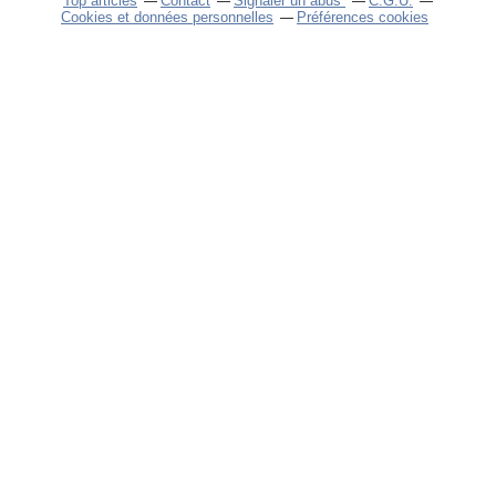
Top articles
Contact
Signaler un abus
C.G.U.
Cookies et données personnelles
Préférences cookies