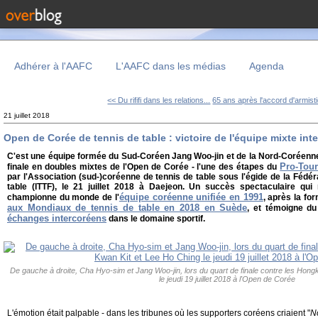
Adhérer à l'AAFC
L'AAFC dans les médias
Agenda
<< Du rififi dans les relations...
65 ans après l'accord d'armisti
21 juillet 2018
Open de Corée de tennis de table : victoire de l'équipe mixte in
C'est une équipe formée du Sud-Coréen Jang Woo-jin et de la Nord-Coréenn
Pro-Tour
finale en doubles mixtes de l'Open de Corée - l'une des étapes du
par l'Association (sud-)coréenne de tennis de table sous l'égide de la Fédéra
table (ITTF), le 21 juillet 2018 à Daejeon. Un succès spectaculaire qui r
équipe coréenne unifiée en 1991
championne du monde de l'
, après la fo
aux Mondiaux de tennis de table en 2018 en Suède
, et témoigne d
échanges intercoréens
dans le domaine sportif.
De gauche à droite, Cha Hyo-sim et Jang Woo-jin, lors du quart de finale contre les Hon
le jeudi 19 juillet 2018 à l'Open de Corée
L'émotion était palpable - dans les tribunes où les supporters coréens criaient "
N