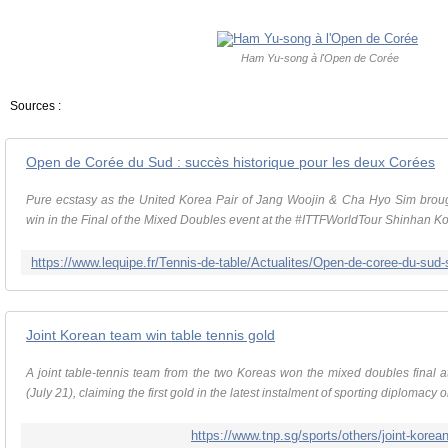
Ham Yu-song à l'Open de Corée
Sources :
Open de Corée du Sud : succès historique pour les deux Corées
Pure ecstasy as the United Korea Pair of Jang Woojin & Cha Hyo Sim brou
win in the Final of the Mixed Doubles event at the #ITTFWorldTour Shinhan Ko
Joint Korean team win table tennis gold
A joint table-tennis team from the two Koreas won the mixed doubles final
(July 21), claiming the first gold in the latest instalment of sporting diplomacy on
https://www.tnp.sg/sports/others/joint-korea