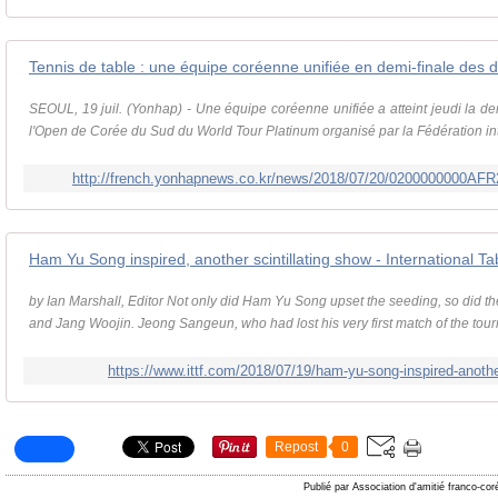
Tennis de table : une équipe coréenne unifiée en demi-finale des 
SEOUL, 19 juil. (Yonhap) - Une équipe coréenne unifiée a atteint jeudi la de
l'Open de Corée du Sud du World Tour Platinum organisé par la Fédération inte
http://french.yonhapnews.co.kr/news/2018/07/20/0200000000A
Ham Yu Song inspired, another scintillating show - International T
by Ian Marshall, Editor Not only did Ham Yu Song upset the seeding, so did t
and Jang Woojin. Jeong Sangeun, who had lost his very first match of the tou
https://www.ittf.com/2018/07/19/ham-yu-song-inspired-another
Repost
0
Publié par Association d'amitié franco-co