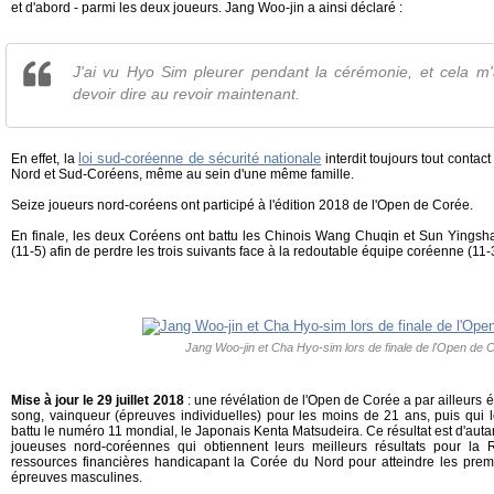
et d'abord - parmi les deux joueurs. Jang Woo-jin a ainsi déclaré :
J'ai vu Hyo Sim pleurer pendant la cérémonie, et cela m'
devoir dire au revoir maintenant.
loi sud-coréenne de sécurité nationale
En effet, la
interdit toujours tout contac
Nord et Sud-Coréens, même au sein d'une même famille.
Seize joueurs nord-coréens ont participé à l'édition 2018 de l'Open de Corée.
En finale, les deux Coréens ont battu les Chinois Wang Chuqin et Sun Yingsha,
(11-5) afin de perdre les trois suivants face à la redoutable équipe coréenne (11-3
Jang Woo-jin et Cha Hyo-sim lors de finale de l'Open de 
Mise à jour le 29 juillet 2018
: une révélation de l'Open de Corée a par ailleurs
song, vainqueur (épreuves individuelles) pour les moins de 21 ans, puis qui l
battu le numéro 11 mondial, le Japonais Kenta Matsudeira. Ce résultat est d'autan
joueuses nord-coréennes qui obtiennent leurs meilleurs résultats pour 
ressources financières handicapant la Corée du Nord pour atteindre les pre
épreuves masculines.