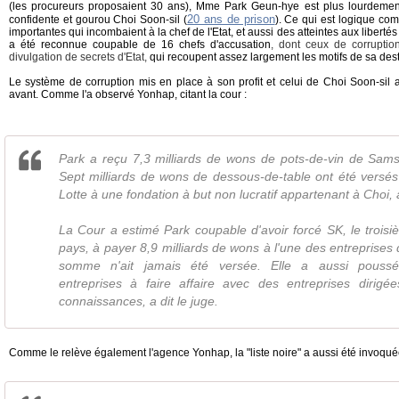
(les procureurs proposaient 30 ans), Mme Park Geun-hye est plus lourdem
20 ans de prison
confidente et gourou Choi Soon-sil (
). Ce qui est logique com
importantes qui incombaient à la chef de l'Etat, et aussi des atteintes aux libertés
a été reconnue coupable de 16 chefs d'accusation
, dont ceux de corruption
divulgation de secrets d'Etat,
qui recoupent assez largement les motifs de sa desti
Le système de corruption mis en place à son profit et celui de Choi Soon-sil a
avant. Comme l'a observé Yonhap, citant la cour :
Park a reçu 7,3 milliards de wons de pots-de-vin de Sams
Sept milliards de wons de dessous-de-table ont été versés
Lotte à une fondation à but non lucratif appartenant à Choi, a
La Cour a estimé Park coupable d'avoir forcé SK, le trois
pays, à payer 8,9 milliards de wons à l'une des entreprises 
somme n'ait jamais été versée. Elle a aussi poussé
entreprises à faire affaire avec des entreprises dirig
connaissances, a dit le juge.
Comme le relève également l'agence Yonhap, la "liste noire" a aussi été invoqué