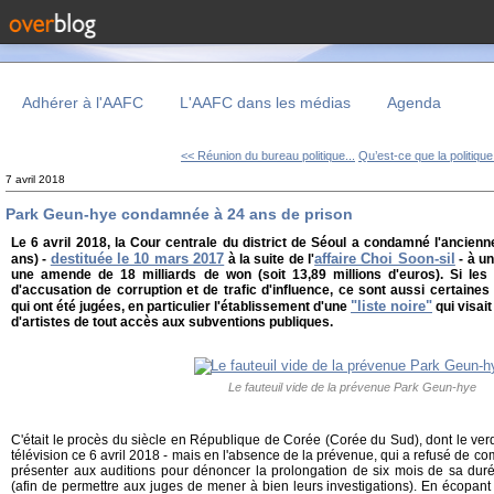
Adhérer à l'AAFC
L'AAFC dans les médias
Agenda
<< Réunion du bureau politique...
Qu’est-ce que la politique
7 avril 2018
Park Geun-hye condamnée à 24 ans de prison
Le 6 avril 2018, la Cour centrale du district de Séoul a condamné l'ancien
destituée le 10 mars 2017
affaire Choi Soon-sil
ans) -
à la suite de l'
- à un
une amende de 18 milliards de won (soit 13,89 millions d'euros). Si les 
d'accusation de corruption et de trafic d'influence, ce sont aussi certaines 
"liste noire"
qui ont été jugées, en particulier l'établissement d'une
qui visai
d'artistes de tout accès aux subventions publiques.
Le fauteuil vide de la prévenue Park Geun-hye
C'était le procès du siècle en République de Corée (Corée du Sud), dont le verdi
télévision ce 6 avril 2018 - mais en l'absence de la prévenue, qui a refusé de co
présenter aux auditions pour dénoncer la prolongation de six mois de sa dur
(afin de permettre aux juges de mener à bien leurs investigations). En écopan