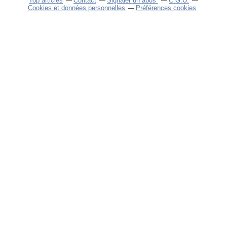
Top articles
Contact
Signaler un abus
C.G.U.
Cookies et données personnelles
Préférences cookies